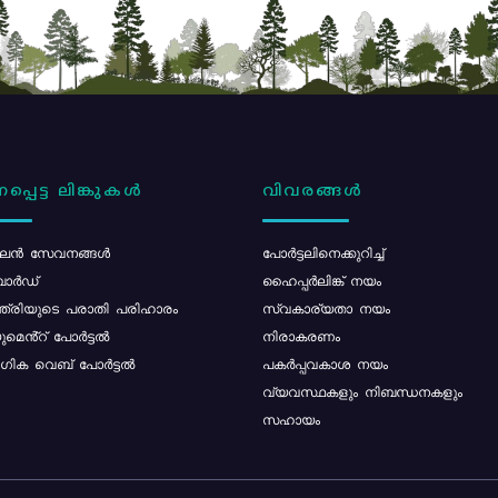
പ്പെട്ട ലിങ്കുകൾ
വിവരങ്ങൾ
ൻ സേവനങ്ങൾ
പോര്‍ട്ടലിനെക്കുറിച്ച്
ോർഡ്
ഹൈപ്പർലിങ്ക് നയം
്ത്രിയുടെ പരാതി പരിഹാരം
സ്വകാര്യതാ നയം
മെൻ്റ് പോർട്ടൽ
നിരാകരണം
ിക വെബ് പോർട്ടൽ
പകർപ്പവകാശ നയം
വ്യവസ്ഥകളും നിബന്ധനകളും
സഹായം