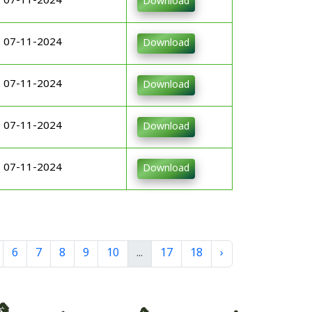
07-11-2024
Download
07-11-2024
Download
07-11-2024
Download
07-11-2024
Download
07-11-2024
Download
6
7
8
9
10
...
17
18
›