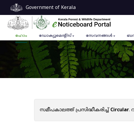
Government of Kerala
ഹോം
ഡോക്യുമെൻ്റ്സ്
സേവനങ്ങൾ
ബന
സമീപകാലത്ത് പ്രസിദ്ധീകരിച്ച്
Circular
.