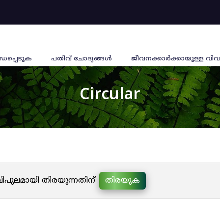
്ധപ്പെടുക
പതിവ് ചോദ്യങ്ങൾ
ജീവനക്കാര്‍ക്കായുള്ള വിവ
Circular
 വിപുലമായി തിരയുന്നതിന്
തിരയുക