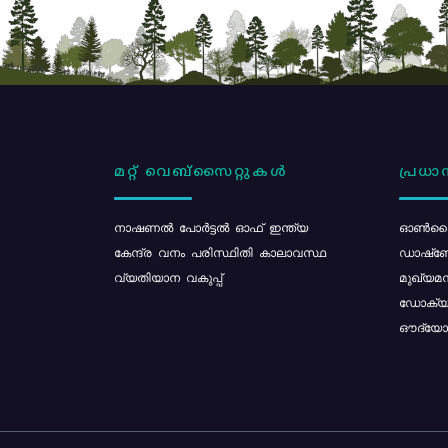
മറ്റ് വെബ്സൈറ്റുകൾ
പ്രധാന
നാഷണൽ പോർട്ടൽ ഓഫ് ഇന്ത്യ
ഓൺലൈ
കേന്ദ്ര വനം പരിസ്ഥിതി കാലാവസ്ഥ
ഡാഷ്ബ
വ്യതിയാന വകുപ്പ്
മുഖ്യമന
ഡോക്യു
ഔദ്യോഗ