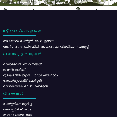
മറ്റ് വെബ്സൈറ്റുകൾ
നാഷണൽ പോർട്ടൽ ഓഫ് ഇന്ത്യ
കേന്ദ്ര വനം പരിസ്ഥിതി കാലാവസ്ഥ വ്യതിയാന വകുപ്പ്
പ്രധാനപ്പെട്ട ലിങ്കുകൾ
ഓൺലൈൻ സേവനങ്ങൾ
ഡാഷ്ബോർഡ്
മുഖ്യമന്ത്രിയുടെ പരാതി പരിഹാരം
ഡോക്യുമെൻ്റ് പോർട്ടൽ
ഔദ്യോഗിക വെബ് പോർട്ടൽ
വിവരങ്ങൾ
പോര്‍ട്ടലിനെക്കുറിച്ച്
ഹൈപ്പർലിങ്ക് നയം
സ്വകാര്യതാ നയം