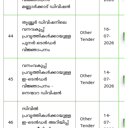
വിജ്ഞാപനം -
2026
മണ്ണാർക്കാട് ഡിവിഷൻ
തൃശ്ശൂർ ഡിവിഷനിലെ
വനവകുപ്പ്
16-
Other
44
പ്രവൃത്തികൾക്കായുള്ള
07-
D
Tender
പുനർ-ടെൻഡർ
2026
വിജ്ഞാപനം
വനംവകുപ്പ്
പ്രവൃത്തികൾക്കായുള്ള
14-
Other
45
ഇ-ടെൻഡർ
07-
D
Tender
വിജ്ഞാപനം -
2026
നെന്മാറ ഡിവിഷൻ
സിവിൽ
പ്രവൃത്തികൾക്കായുള്ള
14-
Other
46
ഇ-ടെൻഡർ അറിയിപ്പ്
07-
D
Tender