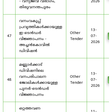
- വന്യജീവി വിഭാഗം,
2026
തിരുവനന്തപുരം
വനംവകുപ്പ്
പ്രവൃത്തികൾക്കായുള്ള
13-
ഇ-ടെൻഡർ
Other
47
07-
D
വിജ്ഞാപനം -
Tender
2026
അച്ചൻകോവിൽ
ഡിവിഷൻ
മണ്ണാർക്കാട്
ഡിവിഷനിലെ
13-
വനപരിപാലന
Other
48
07-
D
ജോലികൾക്കായുള്ള
Tender
2026
പുനർ-ടെൻഡർ
വിജ്ഞാപനം
ഒറ്റത്തവണ
11-