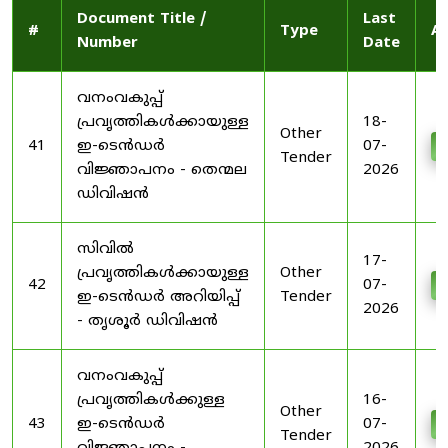
Document Title /
Last
#
Type
Ac
Number
Date
വനംവകുപ്പ്
പ്രവൃത്തികൾക്കായുള്ള
18-
Other
41
ഇ-ടെൻഡർ
07-
D
Tender
വിജ്ഞാപനം - തെന്മല
2026
ഡിവിഷൻ
സിവിൽ
17-
പ്രവൃത്തികൾക്കായുള്ള
Other
42
07-
D
ഇ-ടെൻഡർ അറിയിപ്പ്
Tender
2026
- തൃശൂർ ഡിവിഷൻ
വനംവകുപ്പ്
പ്രവൃത്തികൾക്കുള്ള
16-
Other
43
ഇ-ടെൻഡർ
07-
D
Tender