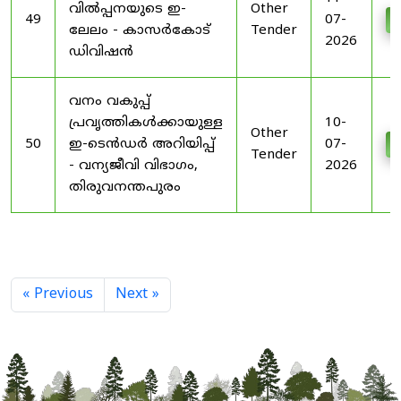
വിൽപ്പനയുടെ ഇ-
Other
49
07-
D
ലേലം - കാസർകോട്
Tender
2026
ഡിവിഷൻ
വനം വകുപ്പ്
പ്രവൃത്തികൾക്കായുള്ള
10-
Other
50
ഇ-ടെൻഡർ അറിയിപ്പ്
07-
D
Tender
- വന്യജീവി വിഭാഗം,
2026
തിരുവനന്തപുരം
« Previous
Next »