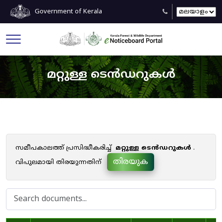
Government of Kerala
മറ്റുള്ള ടെൻഡറുകൾ
സമീപകാലത്ത് പ്രസിദ്ധീകരിച്ച്
മറ്റുള്ള ടെൻഡറുകൾ
.
തിരയുക
വിപുലമായി തിരയുന്നതിന്