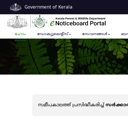
Government of Kerala
ഹോം
ഡോക്യുമെൻ്റ്സ്
സേവനങ്ങൾ
ബന
സമീപകാലത്ത് പ്രസിദ്ധീകരിച്ച്
സർക്കാ