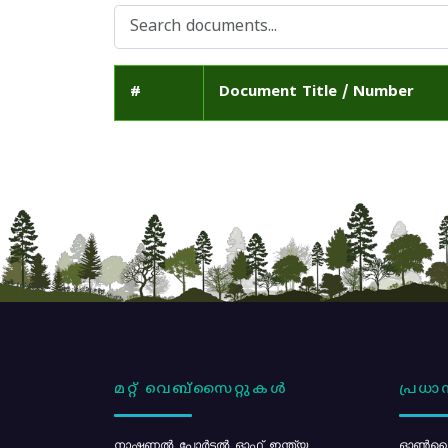
#
Document Title / Number
മറ്റ് വെബ്സൈറ്റുകൾ
പ്രധാന
നാഷണൽ പോർട്ടൽ ഓഫ് ഇന്ത്യ
ഓൺലൈ