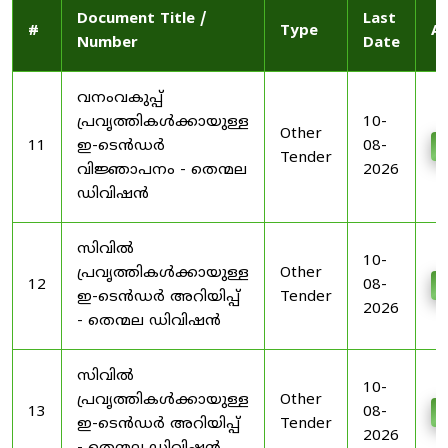
Document Title /
Last
#
Type
Ac
Number
Date
വനംവകുപ്പ്
പ്രവൃത്തികൾക്കായുള്ള
10-
Other
11
ഇ-ടെൻഡർ
08-
D
Tender
വിജ്ഞാപനം - തെന്മല
2026
ഡിവിഷൻ
സിവിൽ
10-
പ്രവൃത്തികൾക്കായുള്ള
Other
12
08-
D
ഇ-ടെൻഡർ അറിയിപ്പ്
Tender
2026
- തെന്മല ഡിവിഷൻ
സിവിൽ
10-
പ്രവൃത്തികൾക്കായുള്ള
Other
13
08-
D
ഇ-ടെൻഡർ അറിയിപ്പ്
Tender
2026