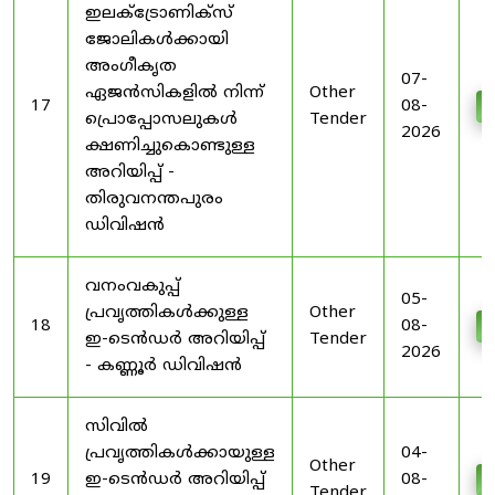
ഇലക്ട്രോണിക്സ്
ജോലികൾക്കായി
അംഗീകൃത
07-
ഏജൻസികളിൽ നിന്ന്
Other
17
08-
D
പ്രൊപ്പോസലുകൾ
Tender
2026
ക്ഷണിച്ചുകൊണ്ടുള്ള
അറിയിപ്പ് -
തിരുവനന്തപുരം
ഡിവിഷൻ
വനംവകുപ്പ്
05-
പ്രവൃത്തികൾക്കുള്ള
Other
18
08-
D
ഇ-ടെൻഡർ അറിയിപ്പ്
Tender
2026
- കണ്ണൂർ ഡിവിഷൻ
സിവിൽ
പ്രവൃത്തികൾക്കായുള്ള
04-
Other
19
ഇ-ടെൻഡർ അറിയിപ്പ്
08-
D
Tender