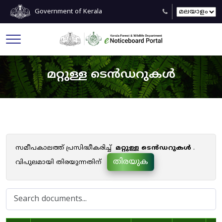
Government of Kerala
മറ്റുള്ള ടെൻഡറുകൾ
സമീപകാലത്ത് പ്രസിദ്ധീകരിച്ച്
മറ്റുള്ള ടെൻഡറുകൾ
.
തിരയുക
വിപുലമായി തിരയുന്നതിന്