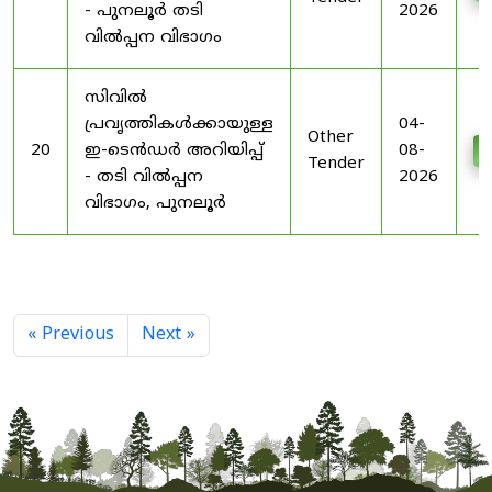
- പുനലൂർ തടി
2026
വിൽപ്പന വിഭാഗം
സിവിൽ
പ്രവൃത്തികൾക്കായുള്ള
04-
Other
20
ഇ-ടെൻഡർ അറിയിപ്പ്
08-
D
Tender
- തടി വിൽപ്പന
2026
വിഭാഗം, പുനലൂർ
« Previous
Next »