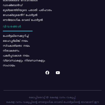
ഓൺലൈൻ സേവനങ്ങൾ
ഡാഷ്ബോർഡ്
മുഖ്യമന്ത്രിയുടെ പരാതി പരിഹാരം
ഡോക്യുമെൻ്റ് പോർട്ടൽ
ഔദ്യോഗിക വെബ് പോർട്ടൽ
വിവരങ്ങൾ
പോര്‍ട്ടലിനെക്കുറിച്ച്
ഹൈപ്പർലിങ്ക് നയം
സ്വകാര്യതാ നയം
നിരാകരണം
പകർപ്പവകാശ നയം
വ്യവസ്ഥകളും നിബന്ധനകളും
സഹായം
കോപ്പിറൈറ്റ് @ കേരള വനം വകുപ്പ്.
കേരള വനം വകുപ്പിന്റെ ഔദ്യോഗിക വെബ്-പോർട്ടലിന്റെ ഭാഗമാണ് ഈ