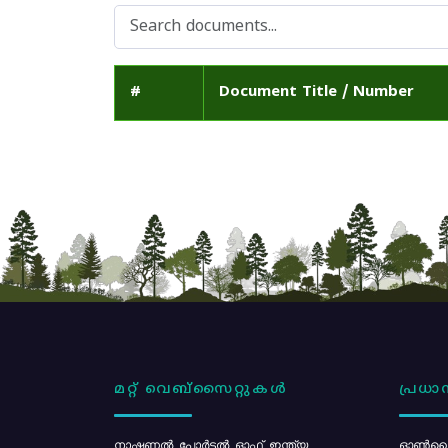
#
Document Title / Number
മറ്റ് വെബ്സൈറ്റുകൾ
പ്രധാന
നാഷണൽ പോർട്ടൽ ഓഫ് ഇന്ത്യ
ഓൺലൈ