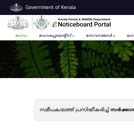
Government of Kerala
ഹോം
ഡോക്യുമെൻ്റ്സ്
സേവനങ്ങൾ
ബന
സമീപകാലത്ത് പ്രസിദ്ധീകരിച്ച്
സർക്കാ