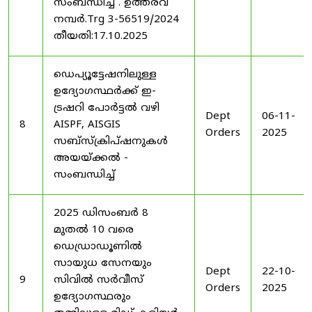
സംബന്ധിച്ച് . ഉത്തരവ്
നമ്പർ.Trg 3-56519/2024
തീയതി:17.10.2025
ഡെപ്യൂട്ടേഷനിലുള്ള
ഉദ്യോഗസ്ഥർക്ക് ഇ-
ട്രഷറി പോർട്ടൽ വഴി
Dept
06-11-
8
AISPF, AISGIS
Orders
2025
സബ്‌സ്‌ക്രിപ്‌ഷനുകൾ
അയയ്ക്കൽ -
സംബന്ധിച്ച്
2025 ഡിസംബർ 8
മുതൽ 10 വരെ
ഡെഡ്രാഡൂണിൽ
സായുധ സേനയും
Dept
22-10-
9
സിവിൽ സർവീസ്
Orders
2025
ഉദ്യോഗസ്ഥരും