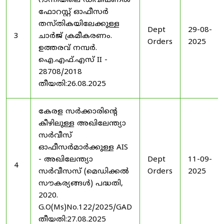
റാന്നിയിലെ ഡിവിഷണൽ
ഫോറസ്റ്റ് ഓഫീസർ
തസ്തികയിലേക്കുള്ള
Dept
29-08-
3
ചാർജ് ക്രമീകരണം.
Orders
2025
ഉത്തരവ് നമ്പർ.
ഐ.എഫ്.എസ് II -
28708/2018
തീയതി:26.08.2025
കേരള സർക്കാരിന്റെ
കീഴിലുള്ള അഖിലേന്ത്യാ
സർവീസ്
ഓഫീസർമാർക്കുള്ള AIS
- അഖിലേന്ത്യാ
Dept
11-09-
4
സർവീസസ് (മെഡിക്കൽ
Orders
2025
സൗകര്യങ്ങൾ) പദ്ധതി,
2020.
G.O(Ms)No.122/2025/GAD
തീയതി:27.08.2025