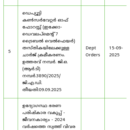
ഡെപ്യൂട്ടി
കൺസർവേറ്റർ ഓഫ്
ഫോറസ്റ്റ് (ഇക്കോ-
ഡെവലപ്മെന്റ് 7
ട്രൈബൽ വെൽഫെയർ)
തസ്തികയിലേക്കുള്ള
Dept
15-09-
5
ചാർജ് ക്രമീകരണം.
Orders
2025
ഉത്തരവ് നമ്പർ. ജി.ഒ.
(ആർ.ടി)
നമ്പർ.3890/2025/
ജി.എ.ഡി.
തീയതി:09.09.2025
ഉദ്യോഗസ്ഥ ഭരണ
പരിഷ്കാര വകുപ്പ് -
ജീവനകാര്യം - 2024
വർഷത്തെ സ്വത്ത് വിവര