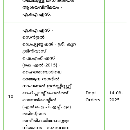
തമ്മിലുള്ള മിഡ് കരിയർ
ആശയവിനിമയം -
എ.ഐ.എസ്.
എ.ഐ.എസ് -
സെൻട്രൽ
ഡെപ്യൂട്ടേഷൻ - ശ്രീ. കുറ
ശ്രീനിവാസ്
ഐ.എഫ്.എസ്
(കെ.എൽ-2015) -
ഹൈദരാബാദിലെ
രാജേന്ദ്ര നഗറിൽ
നാഷണൽ ഇൻസ്റ്റിറ്റ്യൂട്ട്
ഓഫ് പ്ലാന്റ് ഹെൽത്ത്
Dept
14-08-
10
മാനേജ്‌മെന്റിൽ
Orders
2025
(എൻ.ഐ.പി.എച്ച്.എം)
രജിസ്ട്രാർ
തസ്തികയിലേക്കുള്ള
നിയമനം - സംസ്ഥാന