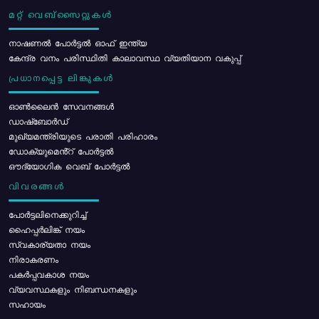
മറ്റ് വെബ്സൈറ്റുകൾ
നാഷണൽ പോർട്ടൽ ഓഫ് ഇന്ത്യ
കേന്ദ്ര വനം പരിസ്ഥിതി കാലാവസ്ഥ വ്യതിയാന വകുപ്പ്
പ്രധാനപ്പെട്ട ലിങ്കുകൾ
ഓൺലൈൻ സേവനങ്ങൾ
ഡാഷ്ബോർഡ്
മുഖ്യമന്ത്രിയുടെ പരാതി പരിഹാരം
ഡോക്യുമെൻ്റ് പോർട്ടൽ
ഔദ്യോഗിക വെബ് പോർട്ടൽ
വിവരങ്ങൾ
പോര്‍ട്ടലിനെക്കുറിച്ച്
ഹൈപ്പർലിങ്ക് നയം
സ്വകാര്യതാ നയം
നിരാകരണം
പകർപ്പവകാശ നയം
വ്യവസ്ഥകളും നിബന്ധനകളും
സഹായം