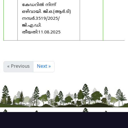
കേഡറിൽ നിന്ന്
ഒഴിവായി. ജി.ഒ.(ആർ.ടി)
നമ്പർ.3519/2025/
ജി.എ.ഡി.
തീയതി:11.08.2025
« Previous
Next »