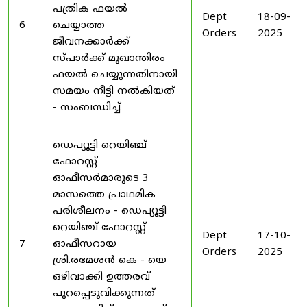
പത്രിക ഫയൽ
Dept
18-09-
6
ചെയ്യാത്ത
Orders
2025
ജീവനക്കാർക്ക്
സ്പാർക്ക് മുഖാന്തിരം
ഫയൽ ചെയ്യുന്നതിനായി
സമയം നീട്ടി നൽകിയത്
- സംബന്ധിച്ച്
ഡെപ്യൂട്ടി റെയിഞ്ച്
ഫോറസ്റ്റ്
ഓഫീസർമാരുടെ 3
മാസത്തെ പ്രാഥമിക
പരിശീലനം - ഡെപ്യൂട്ടി
റെയിഞ്ച് ഫോറസ്റ്റ്
Dept
17-10-
7
ഓഫീസറായ
Orders
2025
ശ്രി.രമേശൻ കെ - യെ
ഒഴിവാക്കി ഉത്തരവ്
പുറപ്പെടുവിക്കുന്നത്