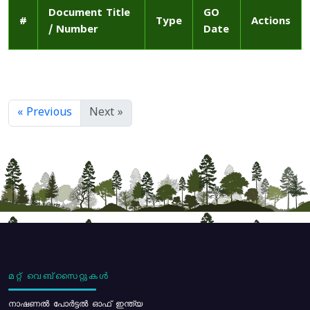
Document Title
GO
#
Type
Actions
/ Number
Date
« Previous
Next »
മറ്റ് വെബ്സൈറ്റുകൾ
നാഷണൽ പോർട്ടൽ ഓഫ് ഇന്ത്യ