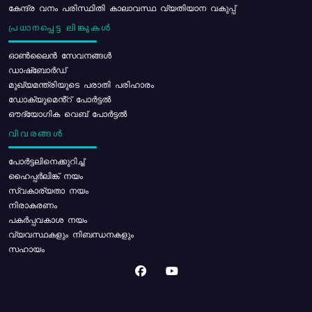
കേന്ദ്ര വനം പരിസ്ഥിതി കാലാവസ്ഥ വ്യതിയാന വകുപ്പ്
പ്രധാനപ്പെട്ട ലിങ്കുകൾ
ഓൺലൈൻ സേവനങ്ങൾ
ഡാഷ്ബോർഡ്
മുഖ്യമന്ത്രിയുടെ പരാതി പരിഹാരം
ഡോക്യുമെൻ്റ് പോർട്ടൽ
ഔദ്യോഗിക വെബ് പോർട്ടൽ
വിവരങ്ങൾ
പോര്‍ട്ടലിനെക്കുറിച്ച്
ഹൈപ്പർലിങ്ക് നയം
സ്വകാര്യതാ നയം
നിരാകരണം
പകർപ്പവകാശ നയം
വ്യവസ്ഥകളും നിബന്ധനകളും
സഹായം