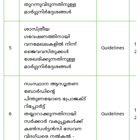
തുറന്നുവിടുന്നതിനുള്ള
മാർഗ്ഗനിർദ്ദേശങ്ങൾ
ശാസ്ത്രീയ
ഗവേഷണത്തിനായി
വനമേഖലകളിൽ നിന്ന്
19
5
Guidelines
ജൈവവസ്തുക്കൾ
20
ശേഖരിക്കുന്നതിനുള്ള
മാർഗ്ഗനിർദ്ദേശങ്ങൾ
സംസ്ഥാന ആസൂത്രണ
ബോർഡിൻ്റെ
പിന്തുണയോടെ പ്രോജക്ട്
റിപ്പോർട്ട്
19
6
തയ്യാറാക്കുന്നതിനായി
Guidelines
20
സർക്കാർ വകുപ്പുകൾക്ക്
കൺസൾട്ടൻസി സേവന
വിദഗ്ധരെ നൽകൽ -