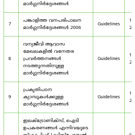
മാർഗ്ഗനിർദ്ദേശങ്ങൾ
പങ്കാളിത്ത വനപരിപാലന
19
7
Guidelines
മാർഗ്ഗനിർദ്ദേശങ്ങൾ 2006
20
വന്യജീവി ആവാസ
മേഖലകളിൽ വനേതര
19
8
പ്രവർത്തനങ്ങൾ
Guidelines
20
നടത്തുന്നതിനുള്ള
മാർഗ്ഗനിർദ്ദേശങ്ങൾ
പ്രകൃതിപഠന
19
9
ക്യാമ്പുകൾക്കുള്ള
Guidelines
20
മാർഗ്ഗനിർദ്ദേശങ്ങൾ
ഇലക്‌ട്രോണിക്‌സ്, ഐടി
ഉപകരണങ്ങൾ എന്നിവയുടെ