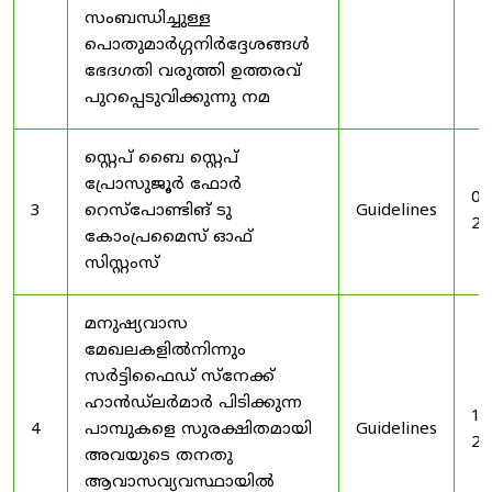
സംബന്ധിച്ചുള്ള
പൊതുമാർഗ്ഗനിർദ്ദേശങ്ങൾ
ഭേദഗതി വരുത്തി ഉത്തരവ്
പുറപ്പെടുവിക്കുന്നു നമ
സ്റ്റെപ് ബൈ സ്റ്റെപ്
പ്രോസുജൂർ ഫോർ
03
3
റെസ്‌പോണ്ടിങ് ടു
Guidelines
20
കോംപ്രമൈസ് ഓഫ്
സിസ്റ്റംസ്
മനുഷ്യവാസ
മേഖലകളിൽനിന്നും
സർട്ടിഫൈഡ് സ്നേക്ക്
ഹാൻഡ്‌ലർമാർ പിടിക്കുന്ന
19
4
പാമ്പുകളെ സുരക്ഷിതമായി
Guidelines
20
അവയുടെ തനതു
ആവാസവ്യവസ്ഥായിൽ