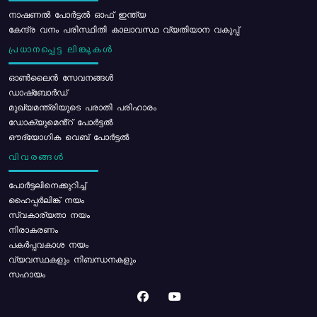
നാഷണൽ പോർട്ടൽ ഓഫ് ഇന്ത്യ
കേന്ദ്ര വനം പരിസ്ഥിതി കാലാവസ്ഥ വ്യതിയാന വകുപ്പ്
പ്രധാനപ്പെട്ട ലിങ്കുകൾ
ഓൺലൈൻ സേവനങ്ങൾ
ഡാഷ്ബോർഡ്
മുഖ്യമന്ത്രിയുടെ പരാതി പരിഹാരം
ഡോക്യുമെൻ്റ് പോർട്ടൽ
ഔദ്യോഗിക വെബ് പോർട്ടൽ
വിവരങ്ങൾ
പോര്‍ട്ടലിനെക്കുറിച്ച്
ഹൈപ്പർലിങ്ക് നയം
സ്വകാര്യതാ നയം
നിരാകരണം
പകർപ്പവകാശ നയം
വ്യവസ്ഥകളും നിബന്ധനകളും
സഹായം