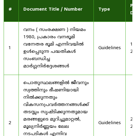
Pu
#
Document Title / Number
Type
Da
വനം ( സംരക്ഷണ ) നിയമം
1980, പ്രകാരം വനഭൂമി
വനേതര ഭൂമി എന്നിവയിൽ
19
1
Guidelines
ഉൾപ്പെടുന്ന പദ്ധതികൾ
20
സംബന്ധിച്ച
മാർഗ്ഗനിർദ്ദേശങ്ങൾ
പൊതുസ്ഥലങ്ങളിൽ ജീവനും
സ്വത്തിനും ഭീഷണിയായി
നിൽക്കുന്നതും
വികസനപ്രവർത്തനങ്ങൾക്ക്
തടസ്സം സൃഷ്ടിക്കുന്നതുമായ
മരങ്ങളുടെ മുറിച്ചുമാറ്റൽ,
20
2
Guidelines
മൂല്യനിർണ്ണയം ലേല
20
നടപടികൾ എന്നിവ