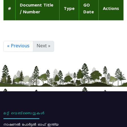
Document Title
GO
#
Type
Actions
/ Number
Date
« Previous
Next »
മറ്റ് വെബ്സൈറ്റുകൾ
നാഷണൽ പോർട്ടൽ ഓഫ് ഇന്ത്യ