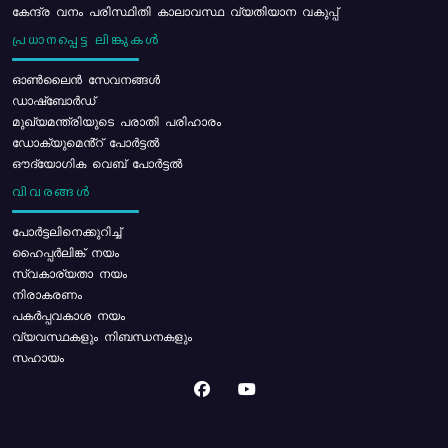
കേന്ദ്ര വനം പരിസ്ഥിതി കാലാവസ്ഥ വ്യതിയാന വകുപ്പ്
പ്രധാനപ്പെട്ട ലിങ്കുകൾ
ഓൺലൈൻ സേവനങ്ങൾ
ഡാഷ്ബോർഡ്
മുഖ്യമന്ത്രിയുടെ പരാതി പരിഹാരം
ഡോക്യുമെൻ്റ് പോർട്ടൽ
ഔദ്യോഗിക വെബ് പോർട്ടൽ
വിവരങ്ങൾ
പോര്‍ട്ടലിനെക്കുറിച്ച്
ഹൈപ്പർലിങ്ക് നയം
സ്വകാര്യതാ നയം
നിരാകരണം
പകർപ്പവകാശ നയം
വ്യവസ്ഥകളും നിബന്ധനകളും
സഹായം