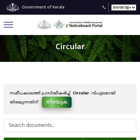
Government of Kerala
Circular
സമീപകാലത്ത് പ്രസിദ്ധീകരിച്ച്
Circular
. വിപുലമായി
തിരയുക
തിരയുന്നതിന്