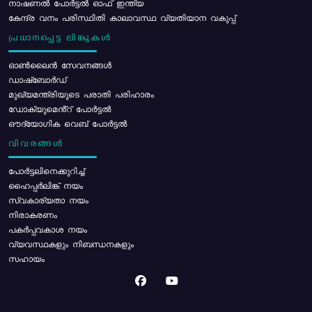
നാഷണൽ പോർട്ടൽ ഓഫ് ഇന്ത്യ
കേന്ദ്ര വനം പരിസ്ഥിതി കാലാവസ്ഥ വ്യതിയാന വകുപ്പ്
പ്രധാനപ്പെട്ട ലിങ്കുകൾ
ഓൺലൈൻ സേവനങ്ങൾ
ഡാഷ്ബോർഡ്
മുഖ്യമന്ത്രിയുടെ പരാതി പരിഹാരം
ഡോക്യുമെൻ്റ് പോർട്ടൽ
ഔദ്യോഗിക വെബ് പോർട്ടൽ
വിവരങ്ങൾ
പോര്‍ട്ടലിനെക്കുറിച്ച്
ഹൈപ്പർലിങ്ക് നയം
സ്വകാര്യതാ നയം
നിരാകരണം
പകർപ്പവകാശ നയം
വ്യവസ്ഥകളും നിബന്ധനകളും
സഹായം