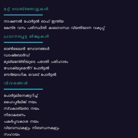
മറ്റ് വെബ്സൈറ്റുകൾ
നാഷണൽ പോർട്ടൽ ഓഫ് ഇന്ത്യ
കേന്ദ്ര വനം പരിസ്ഥിതി കാലാവസ്ഥ വ്യതിയാന വകുപ്പ്
പ്രധാനപ്പെട്ട ലിങ്കുകൾ
ഓൺലൈൻ സേവനങ്ങൾ
ഡാഷ്ബോർഡ്
മുഖ്യമന്ത്രിയുടെ പരാതി പരിഹാരം
ഡോക്യുമെൻ്റ് പോർട്ടൽ
ഔദ്യോഗിക വെബ് പോർട്ടൽ
വിവരങ്ങൾ
പോര്‍ട്ടലിനെക്കുറിച്ച്
ഹൈപ്പർലിങ്ക് നയം
സ്വകാര്യതാ നയം
നിരാകരണം
പകർപ്പവകാശ നയം
വ്യവസ്ഥകളും നിബന്ധനകളും
സഹായം