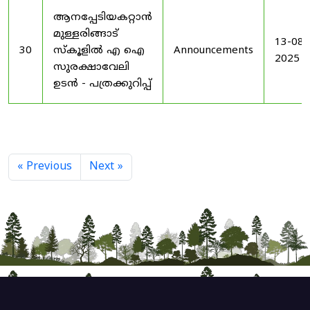
ആനപ്പേടിയകറ്റാൻ
മുള്ളരിങ്ങാട്
13-08-
30
സ്കൂളിൽ എ ഐ
Announcements
2025
സുരക്ഷാവേലി
ഉടൻ - പത്രക്കുറിപ്പ്
« Previous
Next »