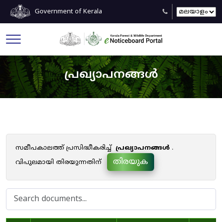
Government of Kerala
പ്രഖ്യാപനങ്ങൾ
സമീപകാലത്ത് പ്രസിദ്ധീകരിച്ച്
പ്രഖ്യാപനങ്ങൾ
.
തിരയുക
വിപുലമായി തിരയുന്നതിന്