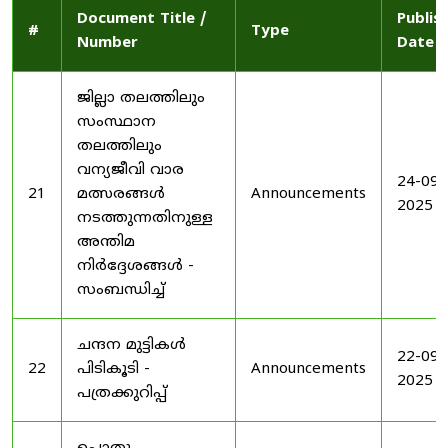
Document Title /
Publis
#
Type
Number
Date
ജില്ലാ തലത്തിലും
സംസ്ഥാന
തലത്തിലും
വന്യജീവി വാര
24-09-
21
മത്സരങ്ങൾ
Announcements
2025
നടത്തുന്നതിനുള്ള
അന്തിമ
നിർദ്ദേശങ്ങൾ -
സംബന്ധിച്ച്
ചന്ദന മുട്ടികൾ
22-09-
22
പിടികൂടി -
Announcements
2025
പത്രക്കുറിപ്പ്