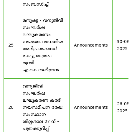
സംബന്ധിച്ച്
മനുഷ്യ - വന്യജീവി
സംഘർഷ
ലഘൂകരണം
നയരേഖ ജനകീയ
30-08-
25
Announcements
അഭിപ്രായങ്ങൾ
2025
കേട്ടു മാത്രം :
മന്ത്രി
എ.കെ.ശശീന്ദ്രൻ
വന്യജീവി
സംഘർഷ
ലഘൂകരണ കരട്
26-08-
26
നയസമീപന രേഖ:
Announcements
2025
സംസ്ഥാന
ശില്പശാല 27 ന് -
പത്രക്കുറിപ്പ്