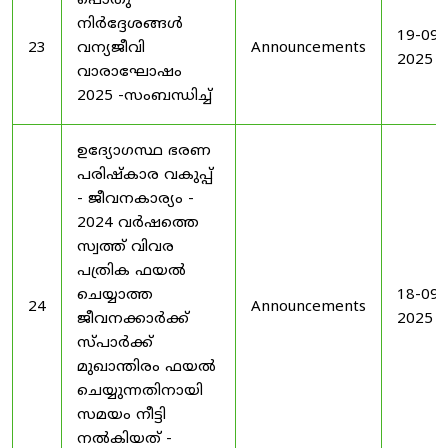
പൊതു
നിർദ്ദേശങ്ങൾ
19-09-
23
വന്യജീവി
Announcements
2025
വാരാഘോഷം
2025 -സംബന്ധിച്ച്
ഉദ്യോഗസ്ഥ ഭരണ
പരിഷ്കാര വകുപ്പ്
- ജീവനകാര്യം -
2024 വർഷത്തെ
സ്വത്ത് വിവര
പത്രിക ഫയൽ
ചെയ്യാത്ത
18-09-
24
Announcements
ജീവനക്കാർക്ക്
2025
സ്പാർക്ക്
മുഖാന്തിരം ഫയൽ
ചെയ്യുന്നതിനായി
സമയം നീട്ടി
നൽകിയത് -