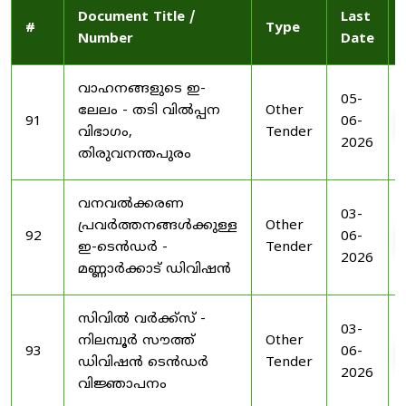
Document Title /
Last
#
Type
Number
Date
വാഹനങ്ങളുടെ ഇ-
05-
ലേലം - തടി വിൽപ്പന
Other
91
06-
വിഭാഗം,
Tender
2026
തിരുവനന്തപുരം
വനവൽക്കരണ
03-
പ്രവർത്തനങ്ങൾക്കുള്ള
Other
92
06-
ഇ-ടെൻഡർ -
Tender
2026
മണ്ണാർക്കാട് ഡിവിഷൻ
സിവിൽ വർക്ക്സ് -
03-
നിലമ്പൂർ സൗത്ത്
Other
93
06-
ഡിവിഷൻ ടെൻഡർ
Tender
2026
വിജ്ഞാപനം