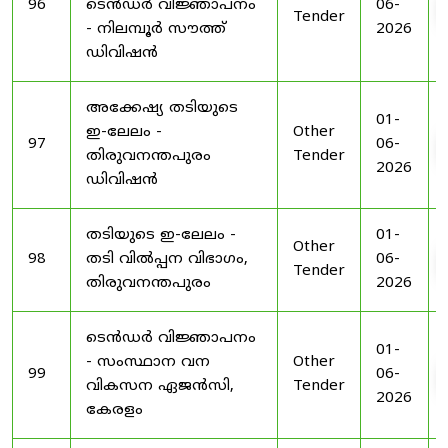
96
ടെൻഡർ വിജ്ഞാപനം
06-
Tender
- നിലമ്പൂർ സൗത്ത്
2026
ഡിവിഷൻ
അക്കേഷ്യ തടിയുടെ
01-
ഇ-ലേലം -
Other
97
06-
തിരുവനന്തപുരം
Tender
2026
ഡിവിഷൻ
തടിയുടെ ഇ-ലേലം -
01-
Other
98
തടി വിൽപ്പന വിഭാഗം,
06-
Tender
തിരുവനന്തപുരം
2026
ടെൻഡർ വിജ്ഞാപനം
01-
- സംസ്ഥാന വന
Other
99
06-
വികസന ഏജൻസി,
Tender
2026
കേരളം