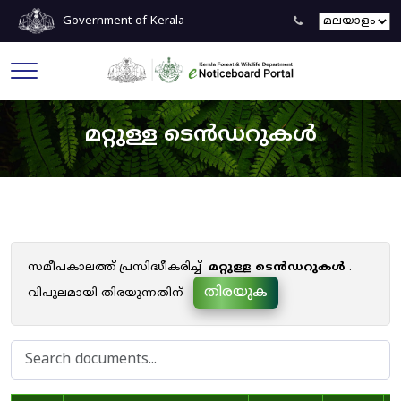
Government of Kerala
മറ്റുള്ള ടെൻഡറുകൾ
സമീപകാലത്ത് പ്രസിദ്ധീകരിച്ച്
മറ്റുള്ള ടെൻഡറുകൾ
.
തിരയുക
വിപുലമായി തിരയുന്നതിന്