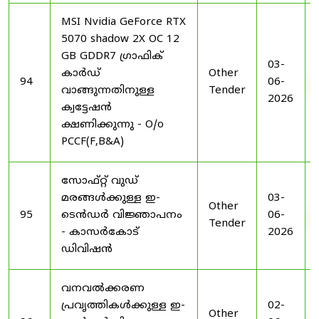
MSI Nvidia GeForce RTX
5070 shadow 2X OC 12
GB GDDR7 ഗ്രാഫിക്
03-
കാർഡ്
Other
94
06-
വാങ്ങുന്നതിനുള്ള
Tender
2026
ക്വട്ടേഷൻ
ക്ഷണിക്കുന്നു - O/o
PCCF(F,B&A)
സോഫ്റ്റ് വുഡ്
മരങ്ങൾക്കുള്ള ഇ-
03-
Other
95
ടെൻഡർ വിജ്ഞാപനം
06-
Tender
- കാസർകോട്
2026
ഡിവിഷൻ
വനവൽക്കരണ
പ്രവൃത്തികൾക്കുള്ള ഇ-
02-
Other