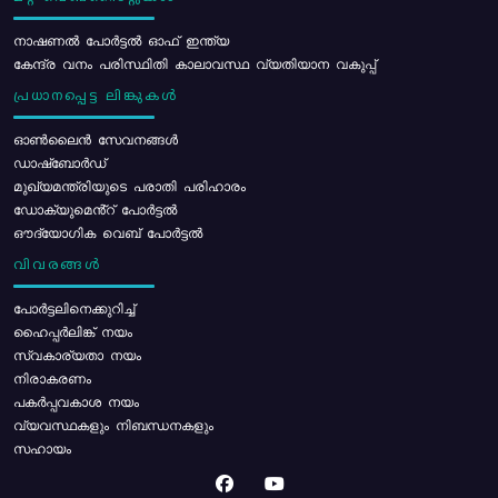
നാഷണൽ പോർട്ടൽ ഓഫ് ഇന്ത്യ
കേന്ദ്ര വനം പരിസ്ഥിതി കാലാവസ്ഥ വ്യതിയാന വകുപ്പ്
പ്രധാനപ്പെട്ട ലിങ്കുകൾ
ഓൺലൈൻ സേവനങ്ങൾ
ഡാഷ്ബോർഡ്
മുഖ്യമന്ത്രിയുടെ പരാതി പരിഹാരം
ഡോക്യുമെൻ്റ് പോർട്ടൽ
ഔദ്യോഗിക വെബ് പോർട്ടൽ
വിവരങ്ങൾ
പോര്‍ട്ടലിനെക്കുറിച്ച്
ഹൈപ്പർലിങ്ക് നയം
സ്വകാര്യതാ നയം
നിരാകരണം
പകർപ്പവകാശ നയം
വ്യവസ്ഥകളും നിബന്ധനകളും
സഹായം