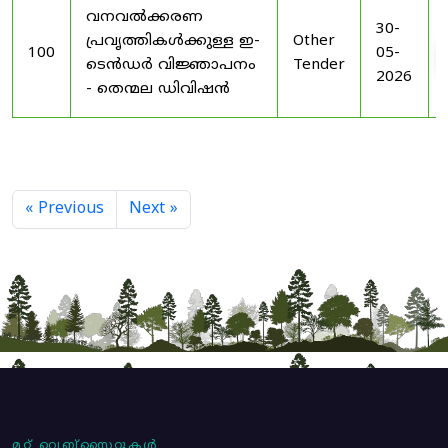
വനവൽക്കരണ
30-
പ്രവൃത്തികൾക്കുള്ള ഇ-
Other
100
05-
ടെൻഡർ വിജ്ഞാപനം
Tender
2026
- തെന്മല ഡിവിഷൻ
« Previous
Next »
മറ്റ് വെബ്സൈറ്റുകൾ