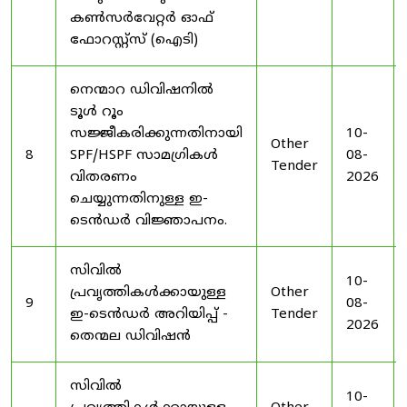
കൺസർവേറ്റർ ഓഫ്
ഫോറസ്റ്റ്സ് (ഐടി)
നെന്മാറ ഡിവിഷനിൽ
ടൂൾ റൂം
സജ്ജീകരിക്കുന്നതിനായി
10-
Other
8
SPF/HSPF സാമഗ്രികൾ
08-
Tender
വിതരണം
2026
ചെയ്യുന്നതിനുള്ള ഇ-
ടെൻഡർ വിജ്ഞാപനം.
സിവിൽ
10-
പ്രവൃത്തികൾക്കായുള്ള
Other
9
08-
ഇ-ടെൻഡർ അറിയിപ്പ് -
Tender
2026
തെന്മല ഡിവിഷൻ
സിവിൽ
10-