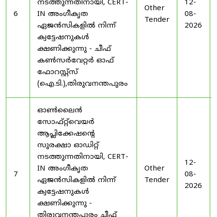
നടത്തുന്നതിനായി, CERT-
12-
Other
6
IN അംഗീകൃത
08-
Tender
ഏജൻസികളിൽ നിന്ന്
2026
ക്വട്ടേഷനുകൾ
ക്ഷണിക്കുന്നു - ചീഫ്
കൺസർവേറ്റർ ഓഫ്
ഫോറസ്റ്റ്സ്
(ഐ.ടി.),തിരുവനന്തപുരം
ഓൺലൈൻ
സോഫ്റ്റ്‌വെയർ
ആപ്ലിക്കേഷന്റെ
സുരക്ഷാ ഓഡിറ്റ്
നടത്തുന്നതിനായി, CERT-
12-
IN അംഗീകൃത
Other
7
08-
ഏജൻസികളിൽ നിന്ന്
Tender
2026
ക്വട്ടേഷനുകൾ
ക്ഷണിക്കുന്നു -
തിരുവനന്തപുരം ചീഫ്