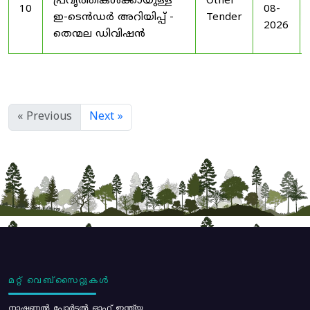
പ്രവൃത്തികൾക്കായുള്ള
Other
10
08-
ഇ-ടെൻഡർ അറിയിപ്പ് -
Tender
2026
തെന്മല ഡിവിഷൻ
« Previous
Next »
മറ്റ് വെബ്സൈറ്റുകൾ
നാഷണൽ പോർട്ടൽ ഓഫ് ഇന്ത്യ