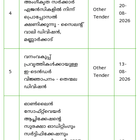
അംഗീകൃത സർക്കാർ
20-
ഏജൻസികളിൽ നിന്ന്
Other
4
08-
പ്രൊപ്പോസൽ
Tender
2026
ക്ഷണിക്കുന്നു - സൈലന്റ്
വാലി ഡിവിഷൻ,
മണ്ണാർക്കാട്
വനംവകുപ്പ്
പ്രവൃത്തികൾക്കായുള്ള
13-
Other
5
ഇ-ടെൻഡർ
08-
Tender
വിജ്ഞാപനം - തെന്മല
2026
ഡിവിഷൻ
ഓൺലൈൻ
സോഫ്റ്റ്‌വെയർ
ആപ്ലിക്കേഷന്റെ
സുരക്ഷാ ഓഡിറ്റിംഗും
സർട്ടിഫിക്കേഷനും