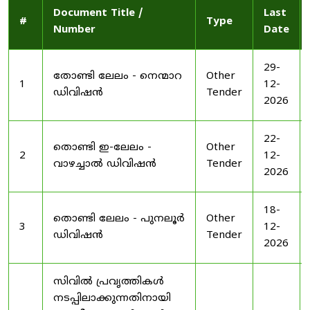
Document Title /
Last
#
Type
Number
Date
29-
തോണ്ടി ലേലം - നെന്മാറ
Other
1
12-
ഡിവിഷൻ
Tender
2026
22-
തൊണ്ടി ഇ-ലേലം -
Other
2
12-
വാഴച്ചാൽ ഡിവിഷൻ
Tender
2026
18-
തൊണ്ടി ലേലം - പുനലൂർ
Other
3
12-
ഡിവിഷൻ
Tender
2026
സിവിൽ പ്രവൃത്തികൾ
നടപ്പിലാക്കുന്നതിനായി