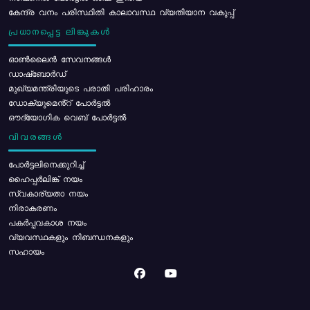
കേന്ദ്ര വനം പരിസ്ഥിതി കാലാവസ്ഥ വ്യതിയാന വകുപ്പ്
പ്രധാനപ്പെട്ട ലിങ്കുകൾ
ഓൺലൈൻ സേവനങ്ങൾ
ഡാഷ്ബോർഡ്
മുഖ്യമന്ത്രിയുടെ പരാതി പരിഹാരം
ഡോക്യുമെൻ്റ് പോർട്ടൽ
ഔദ്യോഗിക വെബ് പോർട്ടൽ
വിവരങ്ങൾ
പോര്‍ട്ടലിനെക്കുറിച്ച്
ഹൈപ്പർലിങ്ക് നയം
സ്വകാര്യതാ നയം
നിരാകരണം
പകർപ്പവകാശ നയം
വ്യവസ്ഥകളും നിബന്ധനകളും
സഹായം