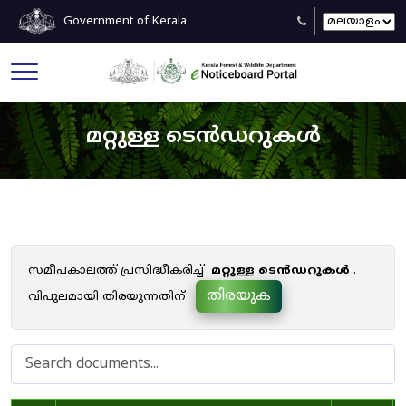
Government of Kerala
മറ്റുള്ള ടെൻഡറുകൾ
സമീപകാലത്ത് പ്രസിദ്ധീകരിച്ച്
മറ്റുള്ള ടെൻഡറുകൾ
.
തിരയുക
വിപുലമായി തിരയുന്നതിന്