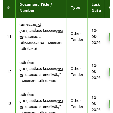
Document Title /
Last
#
Type
Ac
Number
Date
വനംവകുപ്പ്
പ്രവൃത്തികൾക്കായുള്ള
10-
Other
11
ഇ-ടെൻഡർ
08-
D
Tender
വിജ്ഞാപനം - തെന്മല
2026
ഡിവിഷൻ
സിവിൽ
10-
പ്രവൃത്തികൾക്കായുള്ള
Other
12
08-
D
ഇ-ടെൻഡർ അറിയിപ്പ്
Tender
2026
- തെന്മല ഡിവിഷൻ
സിവിൽ
10-
പ്രവൃത്തികൾക്കായുള്ള
Other
13
08-
D
ഇ-ടെൻഡർ അറിയിപ്പ്
Tender
2026