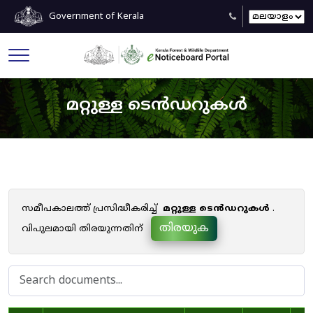
Government of Kerala
മറ്റുള്ള ടെൻഡറുകൾ
സമീപകാലത്ത് പ്രസിദ്ധീകരിച്ച്
മറ്റുള്ള ടെൻഡറുകൾ
.
തിരയുക
വിപുലമായി തിരയുന്നതിന്