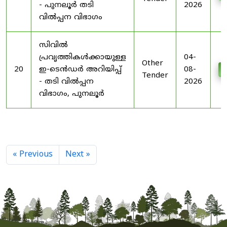
- പുനലൂർ തടി
2026
വിൽപ്പന വിഭാഗം
സിവിൽ
പ്രവൃത്തികൾക്കായുള്ള
04-
Other
20
ഇ-ടെൻഡർ അറിയിപ്പ്
08-
D
Tender
- തടി വിൽപ്പന
2026
വിഭാഗം, പുനലൂർ
« Previous
Next »