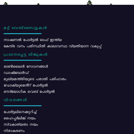
മറ്റ് വെബ്സൈറ്റുകൾ
നാഷണൽ പോർട്ടൽ ഓഫ് ഇന്ത്യ
കേന്ദ്ര വനം പരിസ്ഥിതി കാലാവസ്ഥ വ്യതിയാന വകുപ്പ്
പ്രധാനപ്പെട്ട ലിങ്കുകൾ
ഓൺലൈൻ സേവനങ്ങൾ
ഡാഷ്ബോർഡ്
മുഖ്യമന്ത്രിയുടെ പരാതി പരിഹാരം
ഡോക്യുമെൻ്റ് പോർട്ടൽ
ഔദ്യോഗിക വെബ് പോർട്ടൽ
വിവരങ്ങൾ
പോര്‍ട്ടലിനെക്കുറിച്ച്
ഹൈപ്പർലിങ്ക് നയം
സ്വകാര്യതാ നയം
നിരാകരണം