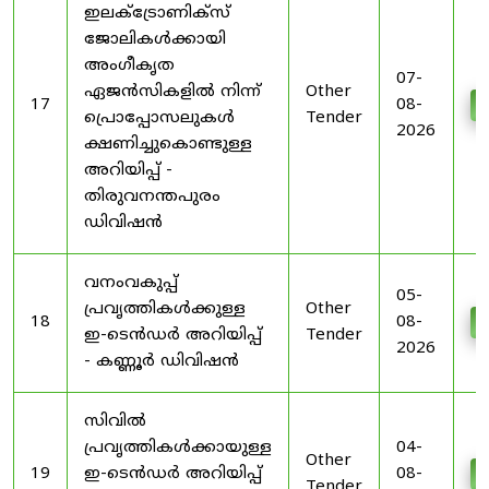
ഇലക്ട്രോണിക്സ്
ജോലികൾക്കായി
അംഗീകൃത
07-
ഏജൻസികളിൽ നിന്ന്
Other
17
08-
D
പ്രൊപ്പോസലുകൾ
Tender
2026
ക്ഷണിച്ചുകൊണ്ടുള്ള
അറിയിപ്പ് -
തിരുവനന്തപുരം
ഡിവിഷൻ
വനംവകുപ്പ്
05-
പ്രവൃത്തികൾക്കുള്ള
Other
18
08-
D
ഇ-ടെൻഡർ അറിയിപ്പ്
Tender
2026
- കണ്ണൂർ ഡിവിഷൻ
സിവിൽ
പ്രവൃത്തികൾക്കായുള്ള
04-
Other
19
ഇ-ടെൻഡർ അറിയിപ്പ്
08-
D
Tender