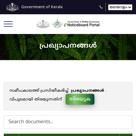
Government of Kerala
പ്രഖ്യാപനങ്ങൾ
സമീപകാലത്ത് പ്രസിദ്ധീകരിച്ച്
പ്രഖ്യാപനങ്ങൾ
.
തിരയുക
വിപുലമായി തിരയുന്നതിന്