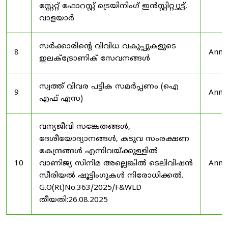
സ്റ്റേറ്റ് ഫോറസ്റ്റ് ട്രെയിനിംഗ് ഇൻസ്റ്റിറ്റ്യൂട്ട്,
വാളയാർ
സർക്കാരിന്റെ വിവിധ വകുപ്പുകളുടെ
8
Anno
ഇലക്ട്രോണിക് സേവനങ്ങൾ
സ്വത്ത് വിവര പട്ടിക സമർപ്പണം (ഐ
9
Anno
എഫ് എസ)
വന്യജീവി സങ്കേതങ്ങൾ,
ദേശീയോദ്യാനങ്ങൾ, കടുവ സംരക്ഷണ
കേന്ദ്രങ്ങൾ എന്നിവയ്ക്കുള്ളിൽ
10
വാണിജ്യ സിനിമ അല്ലെങ്കിൽ ടെലിവിഷൻ
Anno
സീരിയൽ ഷൂട്ടിംഗുകൾ നിരോധിക്കൽ.
G.O(Rt)No.363/2025/F&WLD
തീയതി:26.08.2025