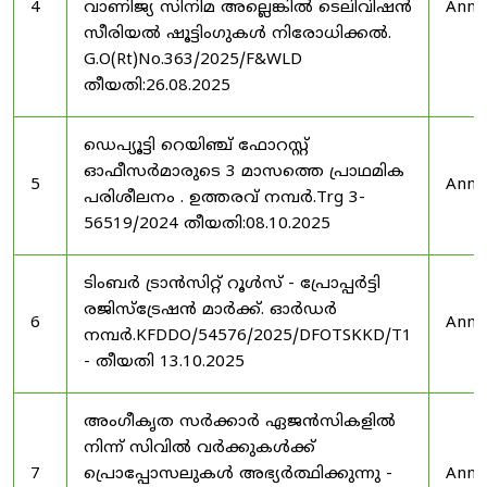
4
വാണിജ്യ സിനിമ അല്ലെങ്കിൽ ടെലിവിഷൻ
Anno
സീരിയൽ ഷൂട്ടിംഗുകൾ നിരോധിക്കൽ.
G.O(Rt)No.363/2025/F&WLD
തീയതി:26.08.2025
ഡെപ്യൂട്ടി റെയിഞ്ച് ഫോറസ്റ്റ്
ഓഫീസർമാരുടെ 3 മാസത്തെ പ്രാഥമിക
5
Anno
പരിശീലനം . ഉത്തരവ് നമ്പർ.Trg 3-
56519/2024 തീയതി:08.10.2025
ടിംബർ ട്രാൻസിറ്റ് റൂൾസ് - പ്രോപ്പർട്ടി
രജിസ്ട്രേഷൻ മാർക്ക്. ഓർഡർ
6
Anno
നമ്പർ.KFDDO/54576/2025/DFOTSKKD/T1
- തീയതി 13.10.2025
അംഗീകൃത സർക്കാർ ഏജൻസികളിൽ
നിന്ന് സിവിൽ വർക്കുകൾക്ക്
7
പ്രൊപ്പോസലുകൾ അഭ്യർത്ഥിക്കുന്നു -
Anno