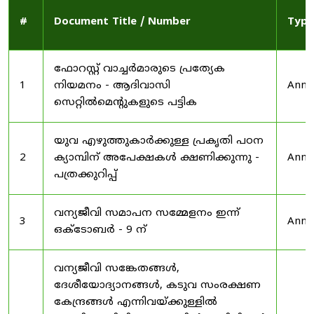
#
Document Title / Number
Type
ഫോറസ്റ്റ് വാച്ചർമാരുടെ പ്രത്യേക
1
നിയമനം - ആദിവാസി
Anno
സെറ്റിൽമെന്റുകളുടെ പട്ടിക
യുവ എഴുത്തുകാർക്കുള്ള പ്രകൃതി പഠന
2
ക്യാമ്പിന് അപേക്ഷകൾ ക്ഷണിക്കുന്നു -
Anno
പത്രക്കുറിപ്പ്
വന്യജീവി സമാപന സമ്മേളനം ഇന്ന്
3
Anno
ഒക്ടോബർ - 9 ന്
വന്യജീവി സങ്കേതങ്ങൾ,
ദേശീയോദ്യാനങ്ങൾ, കടുവ സംരക്ഷണ
കേന്ദ്രങ്ങൾ എന്നിവയ്ക്കുള്ളിൽ