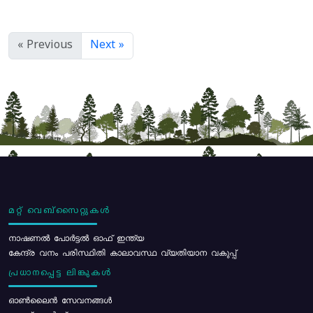
« Previous
Next »
മറ്റ് വെബ്സൈറ്റുകൾ
നാഷണൽ പോർട്ടൽ ഓഫ് ഇന്ത്യ
കേന്ദ്ര വനം പരിസ്ഥിതി കാലാവസ്ഥ വ്യതിയാന വകുപ്പ്
പ്രധാനപ്പെട്ട ലിങ്കുകൾ
ഓൺലൈൻ സേവനങ്ങൾ