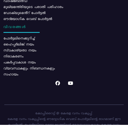
ഡാഷ്ബോർഡ്
മുഖ്യമന്ത്രിയുടെ പരാതി പരിഹാരം
ഡോക്യുമെൻ്റ് പോർട്ടൽ
ഔദ്യോഗിക വെബ് പോർട്ടൽ
വിവരങ്ങൾ
പോര്‍ട്ടലിനെക്കുറിച്ച്
ഹൈപ്പർലിങ്ക് നയം
സ്വകാര്യതാ നയം
നിരാകരണം
പകർപ്പവകാശ നയം
വ്യവസ്ഥകളും നിബന്ധനകളും
സഹായം
കോപ്പിറൈറ്റ് @ കേരള വനം വകുപ്പ്.
കേരള വനം വകുപ്പിന്റെ ഔദ്യോഗിക വെബ്-പോർട്ടലിന്റെ ഭാഗമാണ് ഈ
പോർട്ടൽ. പോർട്ടലിലെ ഉള്ളടക്കത്തിന്റെ ഉടമസ്ഥാവകാശം കേരള വനം