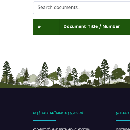
#
Document Title / Number
മറ്റ് വെബ്സൈറ്റുകൾ
പ്രധാന
നാഷണൽ പോർട്ടൽ ഓഫ് ഇന്ത്യ
ഓൺലൈ