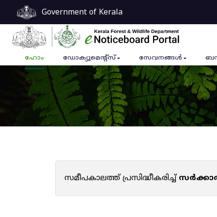
Government of Kerala
ഹോം
ഡോക്യുമെൻ്റ്സ്
സേവനങ്ങൾ
ബന
സമീപകാലത്ത് പ്രസിദ്ധീകരിച്ച്
സർക്കാ