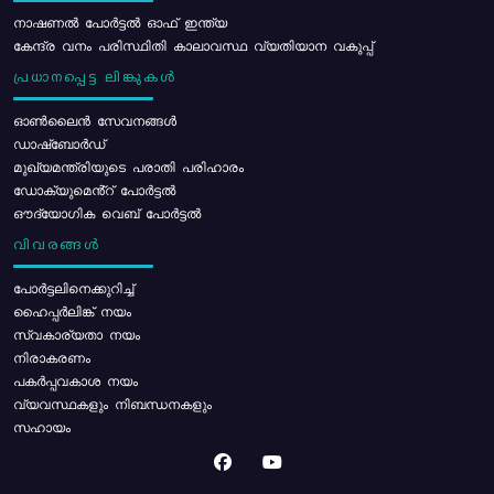
നാഷണൽ പോർട്ടൽ ഓഫ് ഇന്ത്യ
കേന്ദ്ര വനം പരിസ്ഥിതി കാലാവസ്ഥ വ്യതിയാന വകുപ്പ്
പ്രധാനപ്പെട്ട ലിങ്കുകൾ
ഓൺലൈൻ സേവനങ്ങൾ
ഡാഷ്ബോർഡ്
മുഖ്യമന്ത്രിയുടെ പരാതി പരിഹാരം
ഡോക്യുമെൻ്റ് പോർട്ടൽ
ഔദ്യോഗിക വെബ് പോർട്ടൽ
വിവരങ്ങൾ
പോര്‍ട്ടലിനെക്കുറിച്ച്
ഹൈപ്പർലിങ്ക് നയം
സ്വകാര്യതാ നയം
നിരാകരണം
പകർപ്പവകാശ നയം
വ്യവസ്ഥകളും നിബന്ധനകളും
സഹായം