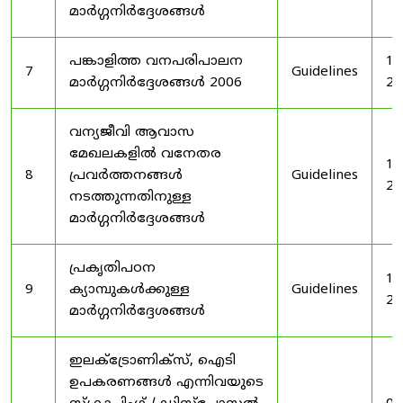
മാർഗ്ഗനിർദ്ദേശങ്ങൾ
പങ്കാളിത്ത വനപരിപാലന
19
7
Guidelines
മാർഗ്ഗനിർദ്ദേശങ്ങൾ 2006
20
വന്യജീവി ആവാസ
മേഖലകളിൽ വനേതര
19
8
പ്രവർത്തനങ്ങൾ
Guidelines
20
നടത്തുന്നതിനുള്ള
മാർഗ്ഗനിർദ്ദേശങ്ങൾ
പ്രകൃതിപഠന
19
9
ക്യാമ്പുകൾക്കുള്ള
Guidelines
20
മാർഗ്ഗനിർദ്ദേശങ്ങൾ
ഇലക്‌ട്രോണിക്‌സ്, ഐടി
ഉപകരണങ്ങൾ എന്നിവയുടെ