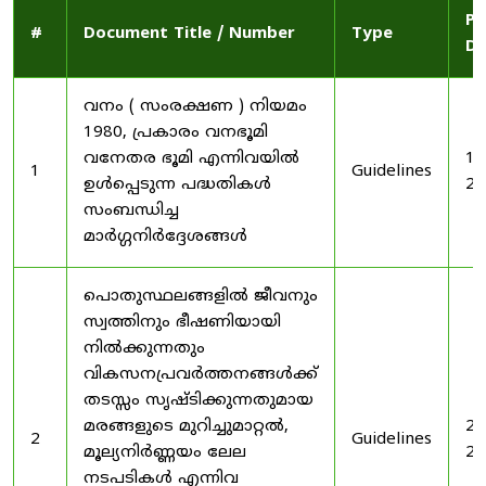
Pu
#
Document Title / Number
Type
Da
വനം ( സംരക്ഷണ ) നിയമം
1980, പ്രകാരം വനഭൂമി
വനേതര ഭൂമി എന്നിവയിൽ
19
1
Guidelines
ഉൾപ്പെടുന്ന പദ്ധതികൾ
20
സംബന്ധിച്ച
മാർഗ്ഗനിർദ്ദേശങ്ങൾ
പൊതുസ്ഥലങ്ങളിൽ ജീവനും
സ്വത്തിനും ഭീഷണിയായി
നിൽക്കുന്നതും
വികസനപ്രവർത്തനങ്ങൾക്ക്
തടസ്സം സൃഷ്ടിക്കുന്നതുമായ
മരങ്ങളുടെ മുറിച്ചുമാറ്റൽ,
20
2
Guidelines
മൂല്യനിർണ്ണയം ലേല
20
നടപടികൾ എന്നിവ