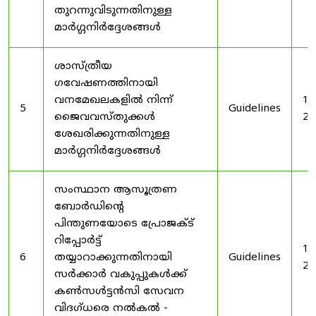
തുറന്നുവിടുന്നതിനുള്ള
മാർഗ്ഗനിർദ്ദേശങ്ങൾ
ശാസ്ത്രീയ
ഗവേഷണത്തിനായി
വനമേഖലകളിൽ നിന്ന്
19
5
Guidelines
ജൈവവസ്തുക്കൾ
20
ശേഖരിക്കുന്നതിനുള്ള
മാർഗ്ഗനിർദ്ദേശങ്ങൾ
സംസ്ഥാന ആസൂത്രണ
ബോർഡിൻ്റെ
പിന്തുണയോടെ പ്രോജക്ട്
റിപ്പോർട്ട്
19
6
തയ്യാറാക്കുന്നതിനായി
Guidelines
20
സർക്കാർ വകുപ്പുകൾക്ക്
കൺസൾട്ടൻസി സേവന
വിദഗ്ധരെ നൽകൽ -