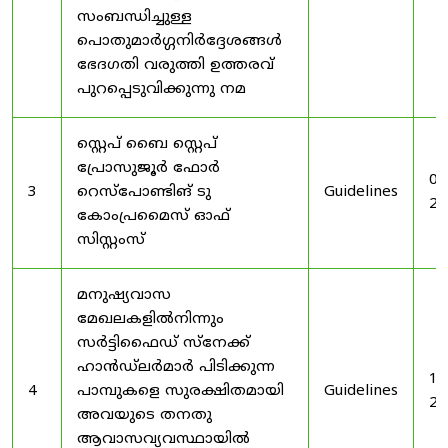
സംബന്ധിച്ചുള്ള
പൊതുമാർഗ്ഗനിർദ്ദേശങ്ങൾ
ഭേദഗതി വരുത്തി ഉത്തരവ്
പുറപ്പെടുവിക്കുന്നു നമ
സ്റ്റെപ് ബൈ സ്റ്റെപ്
പ്രോസുജൂർ ഫോർ
03
3
റെസ്‌പോണ്ടിങ് ടു
Guidelines
20
കോംപ്രമൈസ് ഓഫ്
സിസ്റ്റംസ്
മനുഷ്യവാസ
മേഖലകളിൽനിന്നും
സർട്ടിഫൈഡ് സ്നേക്ക്
ഹാൻഡ്‌ലർമാർ പിടിക്കുന്ന
19
4
പാമ്പുകളെ സുരക്ഷിതമായി
Guidelines
20
അവയുടെ തനതു
ആവാസവ്യവസ്ഥായിൽ