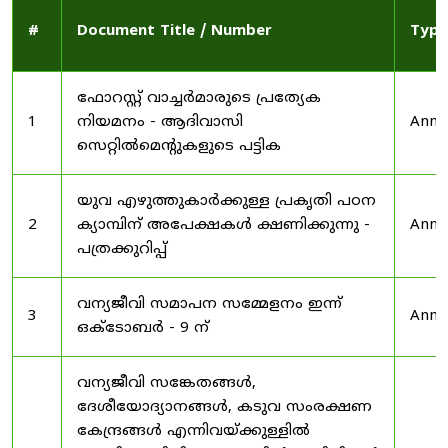
#
Document Title / Number
Type
ഫോറസ്റ്റ് വാച്ചർമാരുടെ പ്രത്യേക
1
നിയമനം - ആദിവാസി
Anno
സെറ്റിൽമെന്റുകളുടെ പട്ടിക
യുവ എഴുത്തുകാർക്കുള്ള പ്രകൃതി പഠന
2
ക്യാമ്പിന് അപേക്ഷകൾ ക്ഷണിക്കുന്നു -
Anno
പത്രക്കുറിപ്പ്
വന്യജീവി സമാപന സമ്മേളനം ഇന്ന്
3
Anno
ഒക്ടോബർ - 9 ന്
വന്യജീവി സങ്കേതങ്ങൾ,
ദേശീയോദ്യാനങ്ങൾ, കടുവ സംരക്ഷണ
കേന്ദ്രങ്ങൾ എന്നിവയ്ക്കുള്ളിൽ