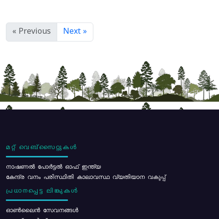
« Previous
Next »
മറ്റ് വെബ്സൈറ്റുകൾ
നാഷണൽ പോർട്ടൽ ഓഫ് ഇന്ത്യ
കേന്ദ്ര വനം പരിസ്ഥിതി കാലാവസ്ഥ വ്യതിയാന വകുപ്പ്
പ്രധാനപ്പെട്ട ലിങ്കുകൾ
ഓൺലൈൻ സേവനങ്ങൾ