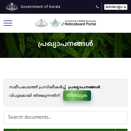
Government of Kerala
പ്രഖ്യാപനങ്ങൾ
സമീപകാലത്ത് പ്രസിദ്ധീകരിച്ച്
പ്രഖ്യാപനങ്ങൾ
.
തിരയുക
വിപുലമായി തിരയുന്നതിന്