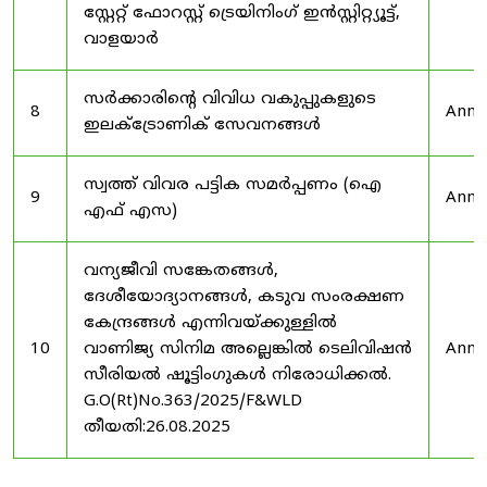
സ്റ്റേറ്റ് ഫോറസ്റ്റ് ട്രെയിനിംഗ് ഇൻസ്റ്റിറ്റ്യൂട്ട്,
വാളയാർ
സർക്കാരിന്റെ വിവിധ വകുപ്പുകളുടെ
8
Anno
ഇലക്ട്രോണിക് സേവനങ്ങൾ
സ്വത്ത് വിവര പട്ടിക സമർപ്പണം (ഐ
9
Anno
എഫ് എസ)
വന്യജീവി സങ്കേതങ്ങൾ,
ദേശീയോദ്യാനങ്ങൾ, കടുവ സംരക്ഷണ
കേന്ദ്രങ്ങൾ എന്നിവയ്ക്കുള്ളിൽ
10
വാണിജ്യ സിനിമ അല്ലെങ്കിൽ ടെലിവിഷൻ
Anno
സീരിയൽ ഷൂട്ടിംഗുകൾ നിരോധിക്കൽ.
G.O(Rt)No.363/2025/F&WLD
തീയതി:26.08.2025