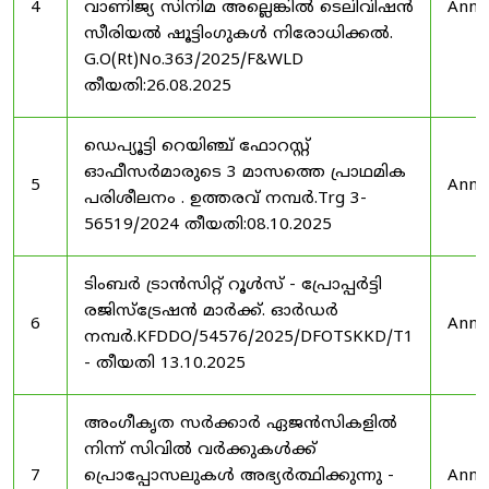
4
വാണിജ്യ സിനിമ അല്ലെങ്കിൽ ടെലിവിഷൻ
Anno
സീരിയൽ ഷൂട്ടിംഗുകൾ നിരോധിക്കൽ.
G.O(Rt)No.363/2025/F&WLD
തീയതി:26.08.2025
ഡെപ്യൂട്ടി റെയിഞ്ച് ഫോറസ്റ്റ്
ഓഫീസർമാരുടെ 3 മാസത്തെ പ്രാഥമിക
5
Anno
പരിശീലനം . ഉത്തരവ് നമ്പർ.Trg 3-
56519/2024 തീയതി:08.10.2025
ടിംബർ ട്രാൻസിറ്റ് റൂൾസ് - പ്രോപ്പർട്ടി
രജിസ്ട്രേഷൻ മാർക്ക്. ഓർഡർ
6
Anno
നമ്പർ.KFDDO/54576/2025/DFOTSKKD/T1
- തീയതി 13.10.2025
അംഗീകൃത സർക്കാർ ഏജൻസികളിൽ
നിന്ന് സിവിൽ വർക്കുകൾക്ക്
7
പ്രൊപ്പോസലുകൾ അഭ്യർത്ഥിക്കുന്നു -
Anno