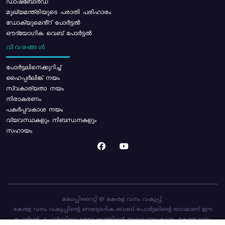
ഡാഷ്ബോർഡ്
മുഖ്യമന്ത്രിയുടെ പരാതി പരിഹാരം
ഡോക്യുമെൻ്റ് പോർട്ടൽ
ഔദ്യോഗിക വെബ് പോർട്ടൽ
വിവരങ്ങൾ
പോര്‍ട്ടലിനെക്കുറിച്ച്
ഹൈപ്പർലിങ്ക് നയം
സ്വകാര്യതാ നയം
നിരാകരണം
പകർപ്പവകാശ നയം
വ്യവസ്ഥകളും നിബന്ധനകളും
സഹായം
കോപ്പിറൈറ്റ് @ കേരള വനം വകുപ്പ്.
കേരള വനം വകുപ്പിന്റെ ഔദ്യോഗിക വെബ്-പോർട്ടലിന്റെ ഭാഗമാണ് ഈ
പോർട്ടൽ. പോർട്ടലിലെ ഉള്ളടക്കത്തിന്റെ ഉടമസ്ഥാവകാശം കേരള വനം