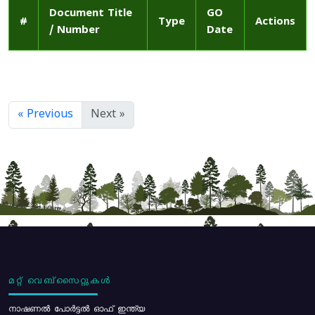
Document Title
GO
#
Type
Actions
/ Number
Date
« Previous
Next »
മറ്റ് വെബ്സൈറ്റുകൾ
നാഷണൽ പോർട്ടൽ ഓഫ് ഇന്ത്യ