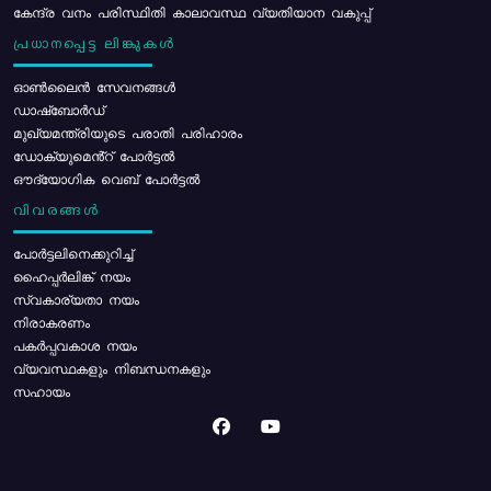
കേന്ദ്ര വനം പരിസ്ഥിതി കാലാവസ്ഥ വ്യതിയാന വകുപ്പ്
പ്രധാനപ്പെട്ട ലിങ്കുകൾ
ഓൺലൈൻ സേവനങ്ങൾ
ഡാഷ്ബോർഡ്
മുഖ്യമന്ത്രിയുടെ പരാതി പരിഹാരം
ഡോക്യുമെൻ്റ് പോർട്ടൽ
ഔദ്യോഗിക വെബ് പോർട്ടൽ
വിവരങ്ങൾ
പോര്‍ട്ടലിനെക്കുറിച്ച്
ഹൈപ്പർലിങ്ക് നയം
സ്വകാര്യതാ നയം
നിരാകരണം
പകർപ്പവകാശ നയം
വ്യവസ്ഥകളും നിബന്ധനകളും
സഹായം