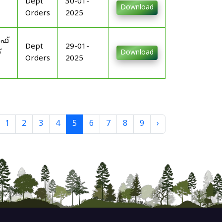
Dept
30-01-
Download
Orders
2025
ഓഫ്
Dept
29-01-
്
Download
Orders
2025
1
2
3
4
5
6
7
8
9
›