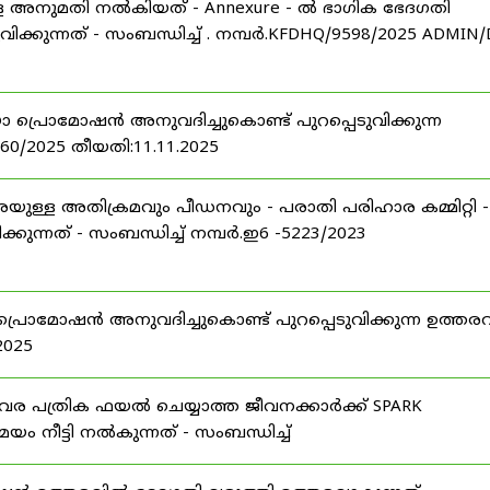
ള്ള അനുമതി നൽകിയത് - Annexure - ൽ ഭാഗിക ഭേദഗതി
വിക്കുന്നത് - സംബന്ധിച്ച് . നമ്പർ.KFDHQ/9598/2025 ADMIN/
ോ പ്രൊമോഷൻ അനുവദിച്ചുകൊണ്ട് പുറപ്പെടുവിക്കുന്ന
760/2025 തീയതി:11.11.2025
യുള്ള അതിക്രമവും പീഡനവും - പരാതി പരിഹാര കമ്മിറ്റി -
ുന്നത് - സംബന്ധിച്ച് നമ്പർ.ഇ6 -5223/2023
 പ്രൊമോഷൻ അനുവദിച്ചുകൊണ്ട് പുറപ്പെടുവിക്കുന്ന ഉത്തരവ
2025
ിവര പത്രിക ഫയൽ ചെയ്യാത്ത ജീവനക്കാർക്ക് SPARK
ം നീട്ടി നൽകുന്നത് - സംബന്ധിച്ച്