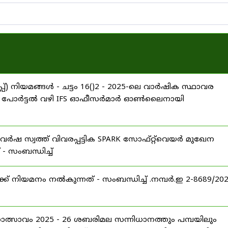
്) നിയമങ്ങൾ - ചട്ടം 16()2 - 2025-ലെ വാർഷിക സ്ഥാവര
ARROW പോർട്ടൽ വഴി IFS ഓഫീസർമാർ ഓൺലൈനായി
വർഷ സ്വത്ത് വിവരപ്പട്ടിക SPARK സോഫ്റ്റ്‌വെയർ മുഖേന
 സംബന്ധിച്ച്
് നിയമനം നൽകുന്നത് - സംബന്ധിച്ച് .നമ്പർ.ഇ 2-8689/20
ഹോത്സാവം 2025 - 26 ശബരിമല സന്നിധാനത്തും പമ്പയിലും