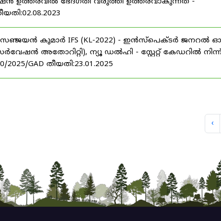
മോഷൻ ഉത്തരവിൽ ഭേദഗതി വരുത്തി ഉത്തരവാകുന്നത് -
തീയതി:02.08.2023
്രീ.സഞ്ജയൻ കുമാർ IFS (KL-2022) - ഇൻസ്പെക്ടർ ജനറൽ 
ൻ അതോറിറ്റി), ന്യൂ ഡൽഹി - സ്റ്റേറ്റ് കേഡറിൽ നിന്ന
20/2025/GAD തീയതി:23.01.2025
‹