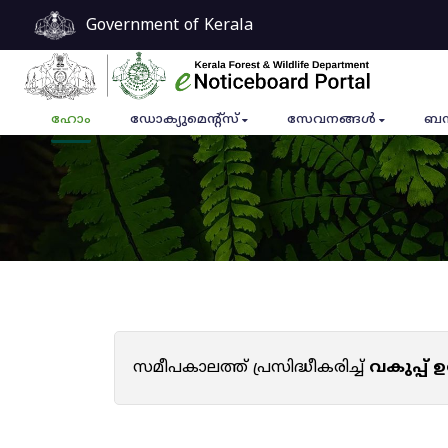
Government of Kerala
ഹോം
ഡോക്യുമെൻ്റ്സ്
സേവനങ്ങൾ
ബന
സമീപകാലത്ത് പ്രസിദ്ധീകരിച്ച്
വകുപ്പ്