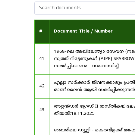
#
Document Title / Number
1968-ലെ അഖിലേന്ത്യാ സേവന (നടപ്പ
41
സ്വത്ത് റിട്ടേണുകൾ (AIPR) SP
സമർപ്പിക്കണം - സംബന്ധിച്ച്
എല്ലാ സർക്കാർ ജീവനക്കാരും പ്രതി
42
ഓൺലൈൻ ആയി സമർപ്പിക്കുന്നത് -
അറ്റൻഡർ ഗ്രേഡ് II തസ്തികയിലേക്ക
43
തീയതി:18.11.2025
ശബരിമല ഡ്യൂട്ടി - മകരവിളക്ക് മ