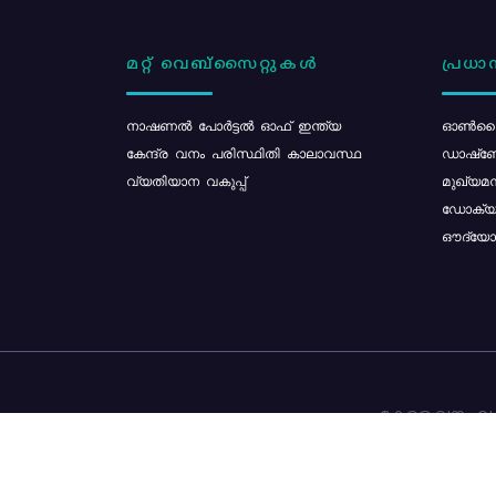
മറ്റ് വെബ്സൈറ്റുകൾ
പ്രധാന
നാഷണൽ പോർട്ടൽ ഓഫ് ഇന്ത്യ
ഓൺലൈ
കേന്ദ്ര വനം പരിസ്ഥിതി കാലാവസ്ഥ
ഡാഷ്ബ
വ്യതിയാന വകുപ്പ്
മുഖ്യമന
ഡോക്യു
ഔദ്യോഗ
കേരള വനം വകു
ഉള്ളടക്ക