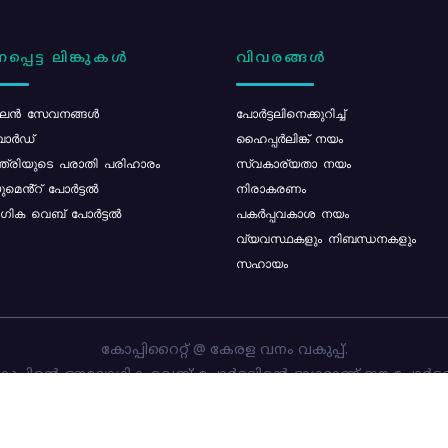
പ്പെട്ട ലിങ്കുകൾ
വിവരങ്ങൾ
ൻ സേവനങ്ങൾ
പോര്‍ട്ടലിനെക്കുറിച്ച്
ോർഡ്
ഹൈപ്പർലിങ്ക് നയം
്ത്രിയുടെ പരാതി പരിഹാരം
സ്വകാര്യതാ നയം
മെൻ്റ് പോർട്ടൽ
നിരാകരണം
ിക വെബ് പോർട്ടൽ
പകർപ്പവകാശ നയം
വ്യവസ്ഥകളും നിബന്ധനകളും
സഹായം
കോപ്പിറൈറ്റ് @ കേരള വനം വകുപ്പ്.
പ്പിന്റെ ഔദ്യോഗിക വെബ്-പോർട്ടലിന്റെ ഭാഗമാണ് ഈ പോർട്ട
ത്തിന്റെ ഉടമസ്ഥാവകാശം കേരള വനം വകുപ്പിനാണ്. പോർട്ടൽ 
ചെയ്തിട്ടുള്ളത്
സി-ഡിറ്റ്
ആണ്.