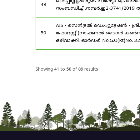
ടൈപ്പിസ്റ്റുമാരുടെ റേഷേൃാ പ്രൊ
49
സംബന്ധിച്ച് .നമ്പർ.ഇ2-3741/2019 
AIS - സെൻട്രൽ ഡെപ്യൂട്ടേഷൻ - ശ
50
ഫോറസ്റ്റ് (നാഷണൽ ടൈഗർ കൺസർവേഷ
ഒഴിവാക്കി. ഓർഡർ No.G.O(Rt)No. 3
Showing
41
to
50
of
89
results