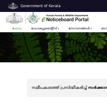
Government of Kerala
ഹോം
ഡോക്യുമെൻ്റ്സ്
സേവനങ്ങൾ
ബന
സമീപകാലത്ത് പ്രസിദ്ധീകരിച്ച്
സർക്കാ