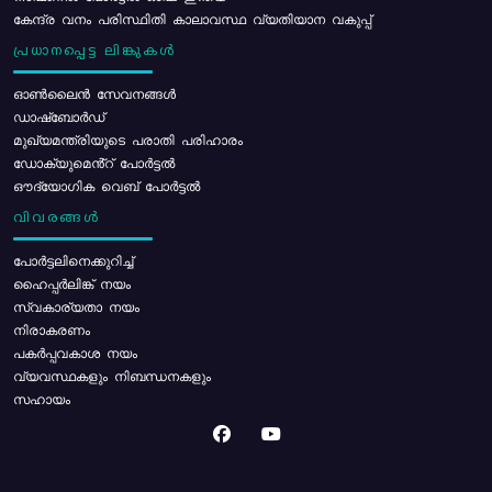
കേന്ദ്ര വനം പരിസ്ഥിതി കാലാവസ്ഥ വ്യതിയാന വകുപ്പ്
പ്രധാനപ്പെട്ട ലിങ്കുകൾ
ഓൺലൈൻ സേവനങ്ങൾ
ഡാഷ്ബോർഡ്
മുഖ്യമന്ത്രിയുടെ പരാതി പരിഹാരം
ഡോക്യുമെൻ്റ് പോർട്ടൽ
ഔദ്യോഗിക വെബ് പോർട്ടൽ
വിവരങ്ങൾ
പോര്‍ട്ടലിനെക്കുറിച്ച്
ഹൈപ്പർലിങ്ക് നയം
സ്വകാര്യതാ നയം
നിരാകരണം
പകർപ്പവകാശ നയം
വ്യവസ്ഥകളും നിബന്ധനകളും
സഹായം