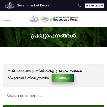
Government of Kerala
പ്രഖ്യാപനങ്ങൾ
സമീപകാലത്ത് പ്രസിദ്ധീകരിച്ച്
പ്രഖ്യാപനങ്ങൾ
.
തിരയുക
വിപുലമായി തിരയുന്നതിന്