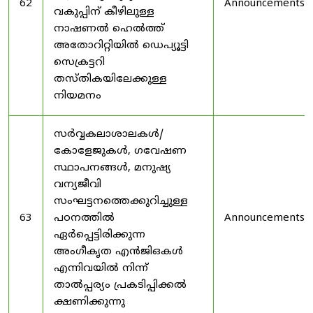
62
Announcements
വകുപ്പിന് കീഴിലുള്ള
നാഷണൽ ഹെൽത്ത്
അതോറിറ്റിയിൽ ഡെപ്യൂട്ടി
സെക്രട്ടറി
തസ്തികയിലേക്കുള്ള
നിയമനം
സർവ്വകലാശാലകൾ/
കോളേജുകൾ, ഗവേഷണ
സ്ഥാപനങ്ങൾ, മനുഷ്യ
വന്യജീവി
സംഘട്ടനത്തെക്കുറിച്ചുള്ള
63
പഠനത്തിൽ
Announcements
ഏർപ്പെട്ടിരിക്കുന്ന
അംഗീകൃത എൻജിഒകൾ
എന്നിവയിൽ നിന്ന്
താൽപ്പര്യം പ്രകടിപ്പിക്കൽ
ക്ഷണിക്കുന്നു