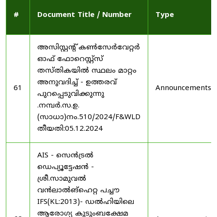
#
Document Title / Number
Type
അസിസ്റ്റന്റ് കൺസേർവേറ്റർ
ഓഫ് ഫോറെസ്റ്റ്സ്
തസ്തികയിൽ സ്ഥലം മാറ്റം
അനുവദിച്ച് - ഉത്തരവ്
61
Announcements
പുറപ്പെടുവിക്കുന്നു
.നമ്പർ.സ.ഉ.
(സാധാ)നം.510/2024/F&WLD
തീയതി:05.12.2024
AIS - സെൻട്രൽ
ഡെപ്യൂട്ടേഷൻ -
ശ്രീ.സാമുവൽ
വൻലാൽങ്‌ഹെറ്റ പച്ചൗ
IFS(KL:2013)- ഡൽഹിയിലെ
ആരോഗ്യ കുടുംബക്ഷേമ