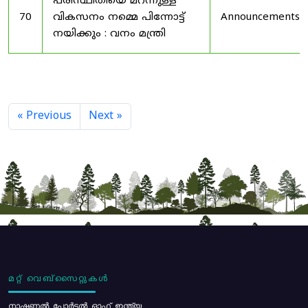
പരിസ്ഥിതിയെ മറന്നുള്ള
70
വികസനം നമ്മെ പിന്നോട്ട്
Announcements
നയിക്കും : വനം മന്ത്രി
« Previous
Next »
മറ്റ് വെബ്സൈറ്റുകൾ
നാഷണൽ പോർട്ടൽ ഓഫ് ഇന്ത്യ