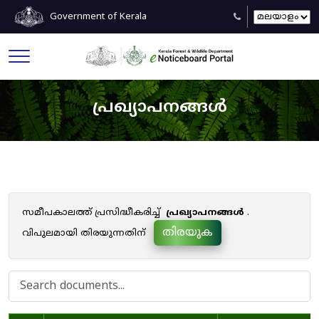
Government of Kerala
പ്രഖ്യാപനങ്ങൾ
സമീപകാലത്ത് പ്രസിദ്ധീകരിച്ച്
പ്രഖ്യാപനങ്ങൾ
.
തിരയുക
വിപുലമായി തിരയുന്നതിന്