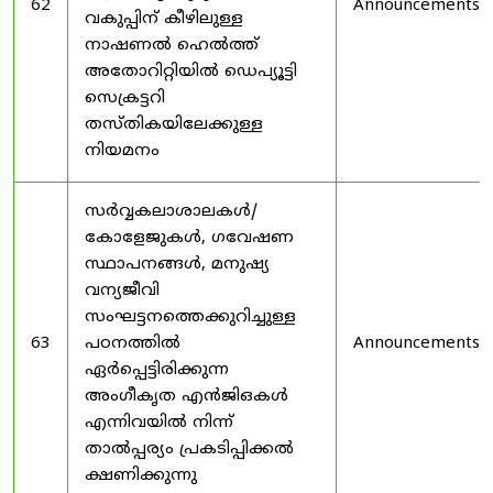
62
Announcements
വകുപ്പിന് കീഴിലുള്ള
നാഷണൽ ഹെൽത്ത്
അതോറിറ്റിയിൽ ഡെപ്യൂട്ടി
സെക്രട്ടറി
തസ്തികയിലേക്കുള്ള
നിയമനം
സർവ്വകലാശാലകൾ/
കോളേജുകൾ, ഗവേഷണ
സ്ഥാപനങ്ങൾ, മനുഷ്യ
വന്യജീവി
സംഘട്ടനത്തെക്കുറിച്ചുള്ള
63
പഠനത്തിൽ
Announcements
ഏർപ്പെട്ടിരിക്കുന്ന
അംഗീകൃത എൻജിഒകൾ
എന്നിവയിൽ നിന്ന്
താൽപ്പര്യം പ്രകടിപ്പിക്കൽ
ക്ഷണിക്കുന്നു