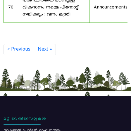
പരിസ്ഥിതിയെ മറന്നുള്ള
70
വികസനം നമ്മെ പിന്നോട്ട്
Announcements
നയിക്കും : വനം മന്ത്രി
« Previous
Next »
മറ്റ് വെബ്സൈറ്റുകൾ
നാഷണൽ പോർട്ടൽ ഓഫ് ഇന്ത്യ