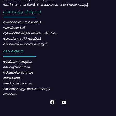
കേന്ദ്ര വനം പരിസ്ഥിതി കാലാവസ്ഥ വ്യതിയാന വകുപ്പ്
പ്രധാനപ്പെട്ട ലിങ്കുകൾ
ഓൺലൈൻ സേവനങ്ങൾ
ഡാഷ്ബോർഡ്
മുഖ്യമന്ത്രിയുടെ പരാതി പരിഹാരം
ഡോക്യുമെൻ്റ് പോർട്ടൽ
ഔദ്യോഗിക വെബ് പോർട്ടൽ
വിവരങ്ങൾ
പോര്‍ട്ടലിനെക്കുറിച്ച്
ഹൈപ്പർലിങ്ക് നയം
സ്വകാര്യതാ നയം
നിരാകരണം
പകർപ്പവകാശ നയം
വ്യവസ്ഥകളും നിബന്ധനകളും
സഹായം