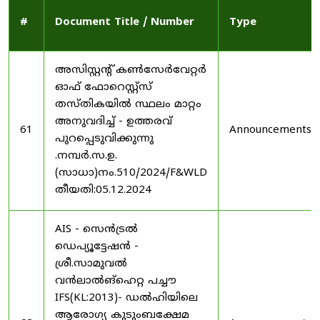
#
Document Title / Number
Type
അസിസ്റ്റന്റ് കൺസേർവേറ്റർ
ഓഫ് ഫോറെസ്റ്റ്സ്
തസ്തികയിൽ സ്ഥലം മാറ്റം
അനുവദിച്ച് - ഉത്തരവ്
61
Announcements
പുറപ്പെടുവിക്കുന്നു
.നമ്പർ.സ.ഉ.
(സാധാ)നം.510/2024/F&WLD
തീയതി:05.12.2024
AIS - സെൻട്രൽ
ഡെപ്യൂട്ടേഷൻ -
ശ്രീ.സാമുവൽ
വൻലാൽങ്‌ഹെറ്റ പച്ചൗ
IFS(KL:2013)- ഡൽഹിയിലെ
ആരോഗ്യ കുടുംബക്ഷേമ