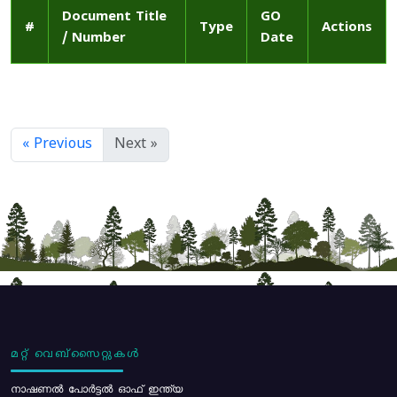
Document Title
GO
#
Type
Actions
/ Number
Date
« Previous
Next »
മറ്റ് വെബ്സൈറ്റുകൾ
നാഷണൽ പോർട്ടൽ ഓഫ് ഇന്ത്യ