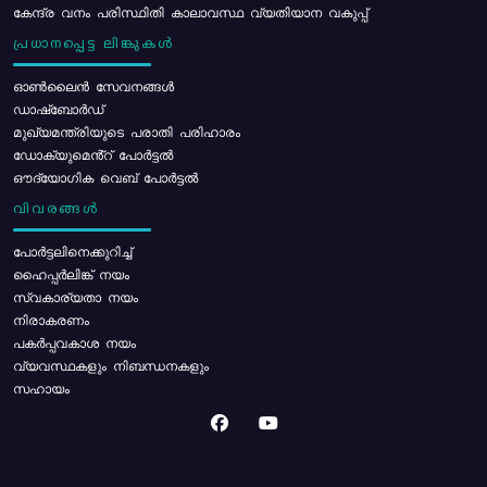
കേന്ദ്ര വനം പരിസ്ഥിതി കാലാവസ്ഥ വ്യതിയാന വകുപ്പ്
പ്രധാനപ്പെട്ട ലിങ്കുകൾ
ഓൺലൈൻ സേവനങ്ങൾ
ഡാഷ്ബോർഡ്
മുഖ്യമന്ത്രിയുടെ പരാതി പരിഹാരം
ഡോക്യുമെൻ്റ് പോർട്ടൽ
ഔദ്യോഗിക വെബ് പോർട്ടൽ
വിവരങ്ങൾ
പോര്‍ട്ടലിനെക്കുറിച്ച്
ഹൈപ്പർലിങ്ക് നയം
സ്വകാര്യതാ നയം
നിരാകരണം
പകർപ്പവകാശ നയം
വ്യവസ്ഥകളും നിബന്ധനകളും
സഹായം