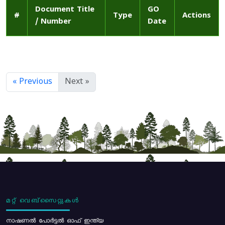
Document Title
GO
#
Type
Actions
/ Number
Date
« Previous
Next »
മറ്റ് വെബ്സൈറ്റുകൾ
നാഷണൽ പോർട്ടൽ ഓഫ് ഇന്ത്യ