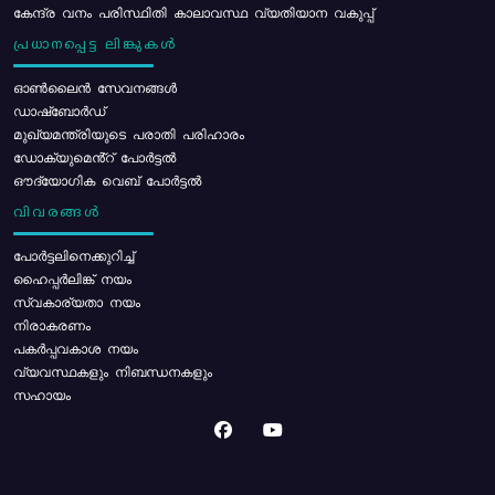
കേന്ദ്ര വനം പരിസ്ഥിതി കാലാവസ്ഥ വ്യതിയാന വകുപ്പ്
പ്രധാനപ്പെട്ട ലിങ്കുകൾ
ഓൺലൈൻ സേവനങ്ങൾ
ഡാഷ്ബോർഡ്
മുഖ്യമന്ത്രിയുടെ പരാതി പരിഹാരം
ഡോക്യുമെൻ്റ് പോർട്ടൽ
ഔദ്യോഗിക വെബ് പോർട്ടൽ
വിവരങ്ങൾ
പോര്‍ട്ടലിനെക്കുറിച്ച്
ഹൈപ്പർലിങ്ക് നയം
സ്വകാര്യതാ നയം
നിരാകരണം
പകർപ്പവകാശ നയം
വ്യവസ്ഥകളും നിബന്ധനകളും
സഹായം