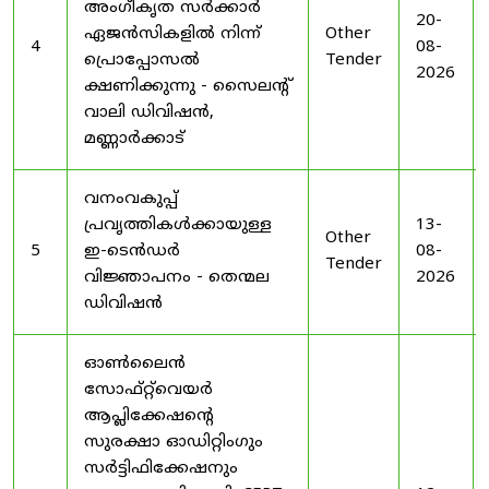
അംഗീകൃത സർക്കാർ
20-
ഏജൻസികളിൽ നിന്ന്
Other
4
08-
പ്രൊപ്പോസൽ
Tender
2026
ക്ഷണിക്കുന്നു - സൈലന്റ്
വാലി ഡിവിഷൻ,
മണ്ണാർക്കാട്
വനംവകുപ്പ്
പ്രവൃത്തികൾക്കായുള്ള
13-
Other
5
ഇ-ടെൻഡർ
08-
Tender
വിജ്ഞാപനം - തെന്മല
2026
ഡിവിഷൻ
ഓൺലൈൻ
സോഫ്റ്റ്‌വെയർ
ആപ്ലിക്കേഷന്റെ
സുരക്ഷാ ഓഡിറ്റിംഗും
സർട്ടിഫിക്കേഷനും