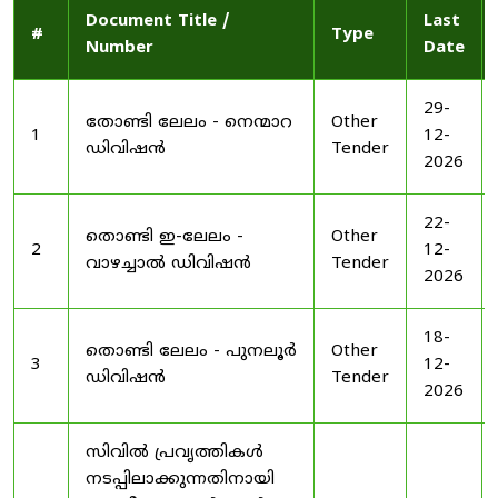
Document Title /
Last
#
Type
Number
Date
29-
തോണ്ടി ലേലം - നെന്മാറ
Other
1
12-
ഡിവിഷൻ
Tender
2026
22-
തൊണ്ടി ഇ-ലേലം -
Other
2
12-
വാഴച്ചാൽ ഡിവിഷൻ
Tender
2026
18-
തൊണ്ടി ലേലം - പുനലൂർ
Other
3
12-
ഡിവിഷൻ
Tender
2026
സിവിൽ പ്രവൃത്തികൾ
നടപ്പിലാക്കുന്നതിനായി