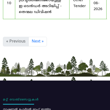
പ്രവൃത്തികൾക്കായുള്ള
Other
10
08-
ഇ-ടെൻഡർ അറിയിപ്പ് -
Tender
2026
തെന്മല ഡിവിഷൻ
« Previous
Next »
മറ്റ് വെബ്സൈറ്റുകൾ
നാഷണൽ പോർട്ടൽ ഓഫ് ഇന്ത്യ