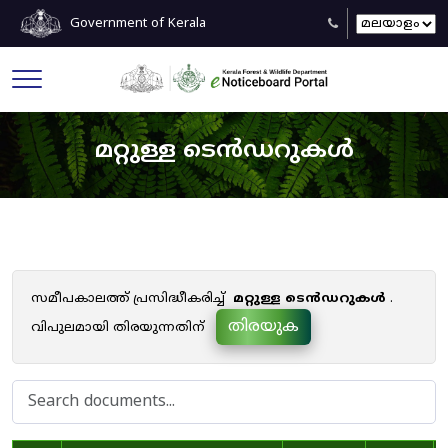
Government of Kerala
മറ്റുള്ള ടെൻഡറുകൾ
സമീപകാലത്ത് പ്രസിദ്ധീകരിച്ച്
മറ്റുള്ള ടെൻഡറുകൾ
.
തിരയുക
വിപുലമായി തിരയുന്നതിന്