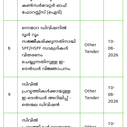
കൺസർവേറ്റർ ഓഫ്
ഫോറസ്റ്റ്സ് (ഐടി)
നെന്മാറ ഡിവിഷനിൽ
ടൂൾ റൂം
സജ്ജീകരിക്കുന്നതിനായി
10-
Other
8
SPF/HSPF സാമഗ്രികൾ
08-
Tender
വിതരണം
2026
ചെയ്യുന്നതിനുള്ള ഇ-
ടെൻഡർ വിജ്ഞാപനം.
സിവിൽ
10-
പ്രവൃത്തികൾക്കായുള്ള
Other
9
08-
ഇ-ടെൻഡർ അറിയിപ്പ് -
Tender
2026
തെന്മല ഡിവിഷൻ
സിവിൽ
10-