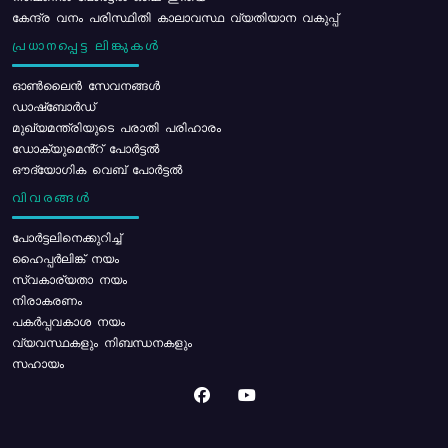
കേന്ദ്ര വനം പരിസ്ഥിതി കാലാവസ്ഥ വ്യതിയാന വകുപ്പ്
പ്രധാനപ്പെട്ട ലിങ്കുകൾ
ഓൺലൈൻ സേവനങ്ങൾ
ഡാഷ്ബോർഡ്
മുഖ്യമന്ത്രിയുടെ പരാതി പരിഹാരം
ഡോക്യുമെൻ്റ് പോർട്ടൽ
ഔദ്യോഗിക വെബ് പോർട്ടൽ
വിവരങ്ങൾ
പോര്‍ട്ടലിനെക്കുറിച്ച്
ഹൈപ്പർലിങ്ക് നയം
സ്വകാര്യതാ നയം
നിരാകരണം
പകർപ്പവകാശ നയം
വ്യവസ്ഥകളും നിബന്ധനകളും
സഹായം