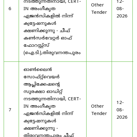
നടത്തുന്നതിനായി, CERT-
12-
Other
6
IN അംഗീകൃത
08-
Tender
ഏജൻസികളിൽ നിന്ന്
2026
ക്വട്ടേഷനുകൾ
ക്ഷണിക്കുന്നു - ചീഫ്
കൺസർവേറ്റർ ഓഫ്
ഫോറസ്റ്റ്സ്
(ഐ.ടി.),തിരുവനന്തപുരം
ഓൺലൈൻ
സോഫ്റ്റ്‌വെയർ
ആപ്ലിക്കേഷന്റെ
സുരക്ഷാ ഓഡിറ്റ്
നടത്തുന്നതിനായി, CERT-
12-
IN അംഗീകൃത
Other
7
08-
ഏജൻസികളിൽ നിന്ന്
Tender
2026
ക്വട്ടേഷനുകൾ
ക്ഷണിക്കുന്നു -
തിരുവനന്തപുരം ചീഫ്