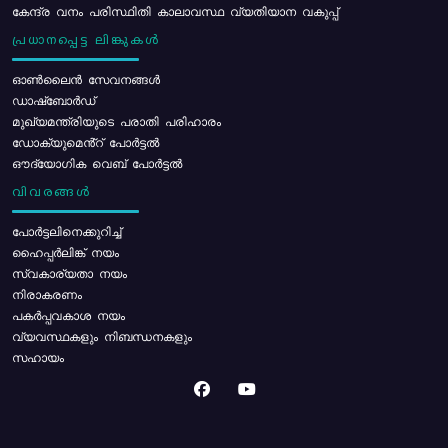
കേന്ദ്ര വനം പരിസ്ഥിതി കാലാവസ്ഥ വ്യതിയാന വകുപ്പ്
പ്രധാനപ്പെട്ട ലിങ്കുകൾ
ഓൺലൈൻ സേവനങ്ങൾ
ഡാഷ്ബോർഡ്
മുഖ്യമന്ത്രിയുടെ പരാതി പരിഹാരം
ഡോക്യുമെൻ്റ് പോർട്ടൽ
ഔദ്യോഗിക വെബ് പോർട്ടൽ
വിവരങ്ങൾ
പോര്‍ട്ടലിനെക്കുറിച്ച്
ഹൈപ്പർലിങ്ക് നയം
സ്വകാര്യതാ നയം
നിരാകരണം
പകർപ്പവകാശ നയം
വ്യവസ്ഥകളും നിബന്ധനകളും
സഹായം