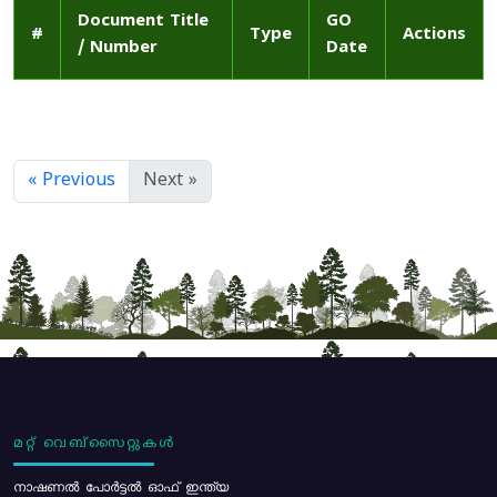
Document Title
GO
#
Type
Actions
/ Number
Date
« Previous
Next »
മറ്റ് വെബ്സൈറ്റുകൾ
നാഷണൽ പോർട്ടൽ ഓഫ് ഇന്ത്യ