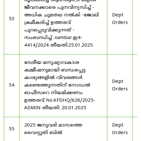
രൂപീകരിച്ച ആർ.ആർ.ടി കളിൽ
ജീവനക്കാരെ പുനവിന്യസിച്ച് -
അധിക ചുമതല നൽകി -ജോലി
Dept
2
53
ക്രമീകരിച്ച് ഉത്തരവ്
Orders
2
പുറപ്പെടുവിക്കുന്നത് -
സംബന്ധിച്ച് .nambar.ഇ4-
4414/2024 തീയതി:25.01.2025
ദേശീയ മനുഷ്യാവകാശ
കമ്മീഷനുമായി ബന്ധപ്പെട്ട
കാര്യങ്ങളിൽ വിവരങ്ങൾ
Dept
2
54
കണ്ടെത്തുന്നതിന് നോഡൽ
Orders
2
ഓഫീസറെ നിയമിക്കണം.
ഉത്തരവ് No.KFDHQ/626/2025-
ADMIN തീയതി: 20.01.2025
2025 ജനുവരി മാസത്തെ
Dept
1
55
വൈദ്യുതി ബിൽ
Orders
2