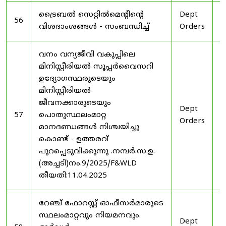
ട്രൈബൽ സെറ്റിൽമെൻ്റിൻ്റെ
Dept
1
56
വിശദാംശങ്ങൾ - സംബന്ധിച്ച്
Orders
2
വനം വന്യജീവി വകുപ്പിലെ
മിനിസ്റ്റീരിയൽ സൂപ്പർവൈസറി
ഉദ്യോഗസ്ഥരുടെയും
മിനിസ്റ്റീരിയൽ
ജീവനക്കാരുടെയും
Dept
1
57
പൊതുസ്ഥലംമാറ്റ
Orders
2
മാനദണ്ഡങ്ങൾ നിശ്ചയിച്ചു
കൊണ്ട് - ഉത്തരവ്
പുറപ്പെടുവിക്കുന്നു .നമ്പർ.സ.ഉ.
(അച്ചടി)നം.9/2025/F&WLD
തീയതി:11.04.2025
റേഞ്ച് ഫോറസ്റ്റ് ഓഫീസർമാരുടെ
സ്ഥലംമാറ്റവും നിയമനവും.
Dept
3