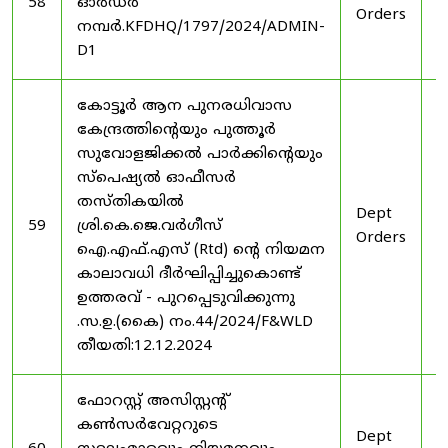
58
ഓർഡർ
Orders
2
നമ്പർ.KFDHQ/1797/2024/ADMIN-
D1
കോട്ടൂർ ആന പുനരധിവാസ
കേന്ദ്രത്തിന്റെയും പുത്തൂർ
സുവോളജിക്കൽ പാർക്കിന്റെയും
സ്പെഷ്യൽ ഓഫീസർ
തസ്തികയിൽ
Dept
3
59
ശ്രി.കെ.ജെ.വർഗീസ്
Orders
2
ഐ.എഫ്.എസ് (Rtd) ന്റെ നിയമന
കാലാവധി ദീർഘിപ്പിച്ചുകൊണ്ട്
ഉത്തരവ് - പുറപ്പെടുവിക്കുന്നു
.സ.ഉ.(കൈ) നം.44/2024/F&WLD
തീയതി:12.12.2024
ഫോറസ്റ്റ് അസിസ്റ്റൻ്റ്
കൺസർവേറ്ററുടെ
Dept
3