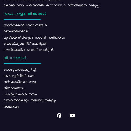
കേന്ദ്ര വനം പരിസ്ഥിതി കാലാവസ്ഥ വ്യതിയാന വകുപ്പ്
പ്രധാനപ്പെട്ട ലിങ്കുകൾ
ഓൺലൈൻ സേവനങ്ങൾ
ഡാഷ്ബോർഡ്
മുഖ്യമന്ത്രിയുടെ പരാതി പരിഹാരം
ഡോക്യുമെൻ്റ് പോർട്ടൽ
ഔദ്യോഗിക വെബ് പോർട്ടൽ
വിവരങ്ങൾ
പോര്‍ട്ടലിനെക്കുറിച്ച്
ഹൈപ്പർലിങ്ക് നയം
സ്വകാര്യതാ നയം
നിരാകരണം
പകർപ്പവകാശ നയം
വ്യവസ്ഥകളും നിബന്ധനകളും
സഹായം