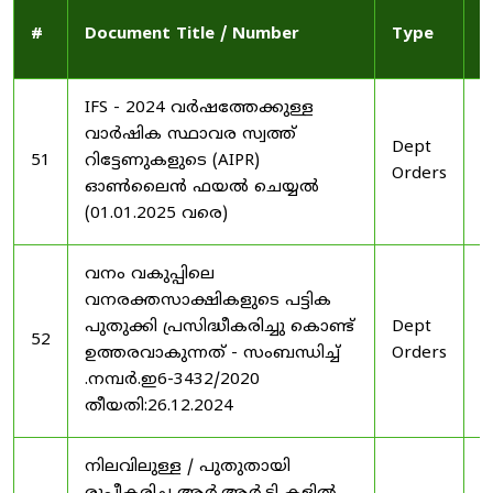
P
#
Document Title / Number
Type
D
IFS - 2024 വർഷത്തേക്കുള്ള
വാർഷിക സ്ഥാവര സ്വത്ത്
Dept
2
51
റിട്ടേണുകളുടെ (AIPR)
Orders
2
ഓൺലൈൻ ഫയൽ ചെയ്യൽ
(01.01.2025 വരെ)
വനം വകുപ്പിലെ
വനരക്തസാക്ഷികളുടെ പട്ടിക
പുതുക്കി പ്രസിദ്ധീകരിച്ചു കൊണ്ട്
Dept
2
52
ഉത്തരവാകുന്നത് - സംബന്ധിച്ച്
Orders
2
.നമ്പർ.ഇ6-3432/2020
തീയതി:26.12.2024
നിലവിലുള്ള / പുതുതായി