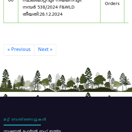
60
സ്ഥലംമാറ്റവും നിയമനവും.
Orders
2
നമ്പർ 538/2024 F&WLD
തീയതി:28.12.2024
« Previous
Next »
മറ്റ് വെബ്സൈറ്റുകൾ
നാഷണൽ പോർട്ടൽ ഓഫ് ഇന്ത്യ