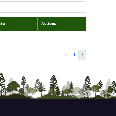
ate
Actions
‹
1
›