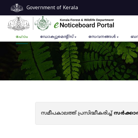
Government of Kerala
ഹോം
ഡോക്യുമെൻ്റ്സ്
സേവനങ്ങൾ
ബന
സമീപകാലത്ത് പ്രസിദ്ധീകരിച്ച്
സർക്കാ