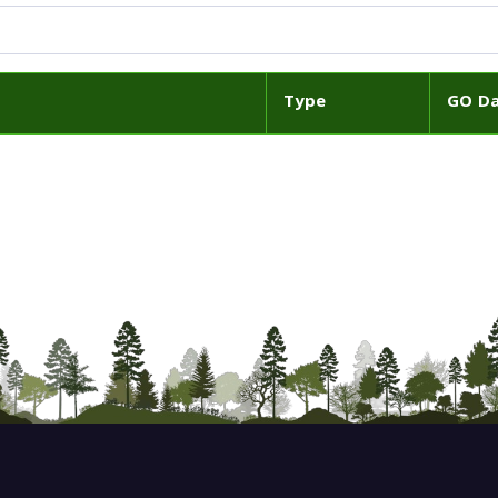
Type
GO D