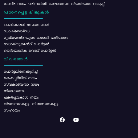
കേന്ദ്ര വനം പരിസ്ഥിതി കാലാവസ്ഥ വ്യതിയാന വകുപ്പ്
പ്രധാനപ്പെട്ട ലിങ്കുകൾ
ഓൺലൈൻ സേവനങ്ങൾ
ഡാഷ്ബോർഡ്
മുഖ്യമന്ത്രിയുടെ പരാതി പരിഹാരം
ഡോക്യുമെൻ്റ് പോർട്ടൽ
ഔദ്യോഗിക വെബ് പോർട്ടൽ
വിവരങ്ങൾ
പോര്‍ട്ടലിനെക്കുറിച്ച്
ഹൈപ്പർലിങ്ക് നയം
സ്വകാര്യതാ നയം
നിരാകരണം
പകർപ്പവകാശ നയം
വ്യവസ്ഥകളും നിബന്ധനകളും
സഹായം