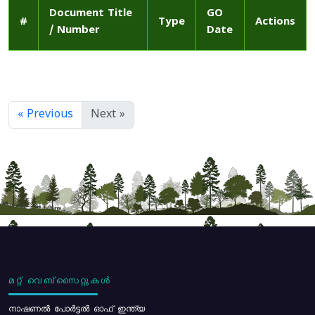
Document Title
GO
#
Type
Actions
/ Number
Date
« Previous
Next »
മറ്റ് വെബ്സൈറ്റുകൾ
നാഷണൽ പോർട്ടൽ ഓഫ് ഇന്ത്യ