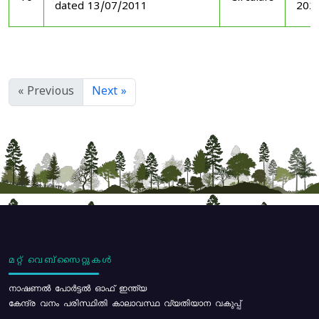
dated 13/07/2011
202
« Previous
Next »
മറ്റ് വെബ്സൈറ്റുകൾ
നാഷണൽ പോർട്ടൽ ഓഫ് ഇന്ത്യ
കേന്ദ്ര വനം പരിസ്ഥിതി കാലാവസ്ഥ വ്യതിയാന വകുപ്പ്