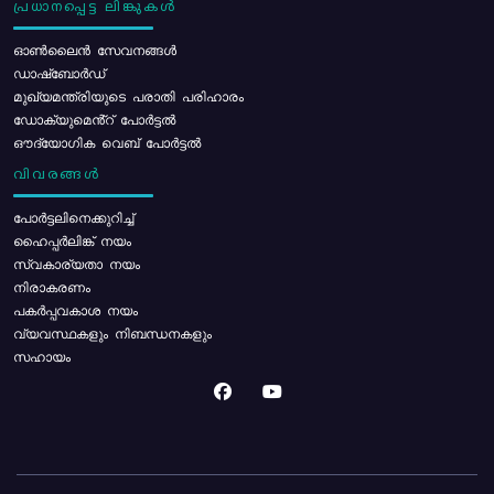
പ്രധാനപ്പെട്ട ലിങ്കുകൾ
ഓൺലൈൻ സേവനങ്ങൾ
ഡാഷ്ബോർഡ്
മുഖ്യമന്ത്രിയുടെ പരാതി പരിഹാരം
ഡോക്യുമെൻ്റ് പോർട്ടൽ
ഔദ്യോഗിക വെബ് പോർട്ടൽ
വിവരങ്ങൾ
പോര്‍ട്ടലിനെക്കുറിച്ച്
ഹൈപ്പർലിങ്ക് നയം
സ്വകാര്യതാ നയം
നിരാകരണം
പകർപ്പവകാശ നയം
വ്യവസ്ഥകളും നിബന്ധനകളും
സഹായം