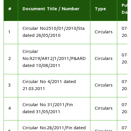
Publ
#
Document Title / Number
Type
Dat
Circular No2510/D1/2010/Sta
07-1
1
Circulars
dated 26/05/2010
202
Circular
07-1
2
No.9219/AR12/1/2011/P&ARD
Circulars
202
dated 10/08/2011
Circular No 4/2011 dated
07-1
3
Circulars
21.03.2011
202
Circular No 31/2011/Fin
07-1
4
Circulars
dated 31/05/2011
202
Circular No.28/2011/Fin dated
07-1