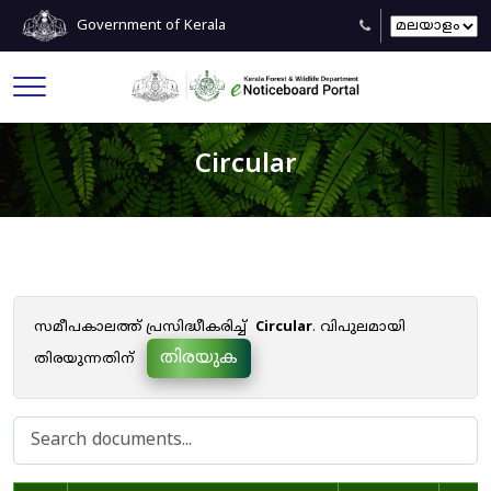
Government of Kerala
Circular
സമീപകാലത്ത് പ്രസിദ്ധീകരിച്ച്
Circular
. വിപുലമായി
തിരയുക
തിരയുന്നതിന്