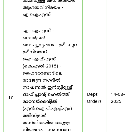
തമ്മിലുള്ള മിഡ് കരിയർ
ആശയവിനിമയം -
എ.ഐ.എസ്.
എ.ഐ.എസ് -
സെൻട്രൽ
ഡെപ്യൂട്ടേഷൻ - ശ്രീ. കുറ
ശ്രീനിവാസ്
ഐ.എഫ്.എസ്
(കെ.എൽ-2015) -
ഹൈദരാബാദിലെ
രാജേന്ദ്ര നഗറിൽ
നാഷണൽ ഇൻസ്റ്റിറ്റ്യൂട്ട്
ഓഫ് പ്ലാന്റ് ഹെൽത്ത്
Dept
14-08-
10
മാനേജ്‌മെന്റിൽ
Orders
2025
(എൻ.ഐ.പി.എച്ച്.എം)
രജിസ്ട്രാർ
തസ്തികയിലേക്കുള്ള
നിയമനം - സംസ്ഥാന