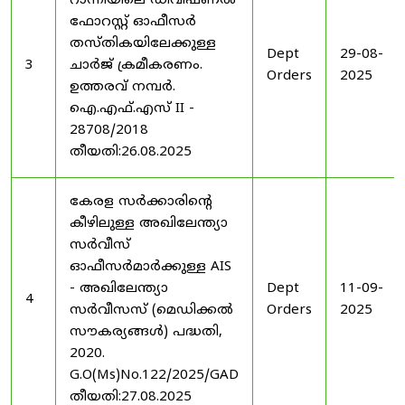
റാന്നിയിലെ ഡിവിഷണൽ
ഫോറസ്റ്റ് ഓഫീസർ
തസ്തികയിലേക്കുള്ള
Dept
29-08-
3
ചാർജ് ക്രമീകരണം.
Orders
2025
ഉത്തരവ് നമ്പർ.
ഐ.എഫ്.എസ് II -
28708/2018
തീയതി:26.08.2025
കേരള സർക്കാരിന്റെ
കീഴിലുള്ള അഖിലേന്ത്യാ
സർവീസ്
ഓഫീസർമാർക്കുള്ള AIS
- അഖിലേന്ത്യാ
Dept
11-09-
4
സർവീസസ് (മെഡിക്കൽ
Orders
2025
സൗകര്യങ്ങൾ) പദ്ധതി,
2020.
G.O(Ms)No.122/2025/GAD
തീയതി:27.08.2025