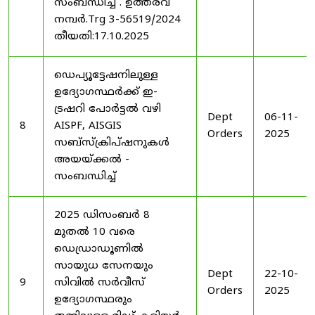
സംബന്ധിച്ച് . ഉത്തരവ്
നമ്പർ.Trg 3-56519/2024
തീയതി:17.10.2025
ഡെപ്യൂട്ടേഷനിലുള്ള
ഉദ്യോഗസ്ഥർക്ക് ഇ-
ട്രഷറി പോർട്ടൽ വഴി
Dept
06-11-
8
AISPF, AISGIS
Orders
2025
സബ്‌സ്‌ക്രിപ്‌ഷനുകൾ
അയയ്ക്കൽ -
സംബന്ധിച്ച്
2025 ഡിസംബർ 8
മുതൽ 10 വരെ
ഡെഡ്രാഡൂണിൽ
സായുധ സേനയും
Dept
22-10-
9
സിവിൽ സർവീസ്
Orders
2025
ഉദ്യോഗസ്ഥരും