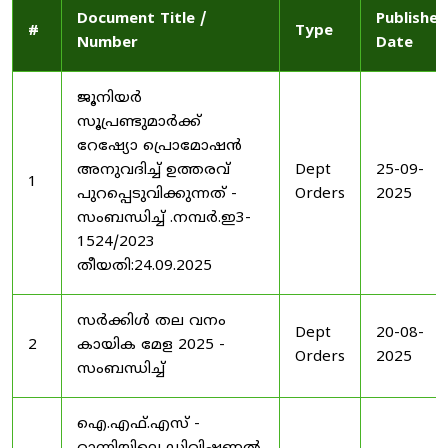
Document Title /
Published
#
Type
Number
Date
ജൂനിയർ
സൂപ്രണ്ടുമാർക്ക്
റേഷ്യോ പ്രൊമോഷൻ
അനുവദിച്ച് ഉത്തരവ്
Dept
25-09-
1
പുറപ്പെടുവിക്കുന്നത് -
Orders
2025
സംബന്ധിച്ച് .നമ്പർ.ഇ3-
1524/2023
തീയതി:24.09.2025
സർക്കിൾ തല വനം
Dept
20-08-
2
കായിക മേള 2025 -
Orders
2025
സംബന്ധിച്ച്
ഐ.എഫ്.എസ് -