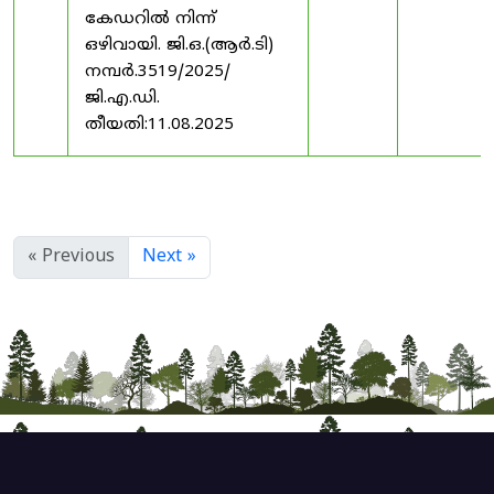
കേഡറിൽ നിന്ന്
ഒഴിവായി. ജി.ഒ.(ആർ.ടി)
നമ്പർ.3519/2025/
ജി.എ.ഡി.
തീയതി:11.08.2025
« Previous
Next »