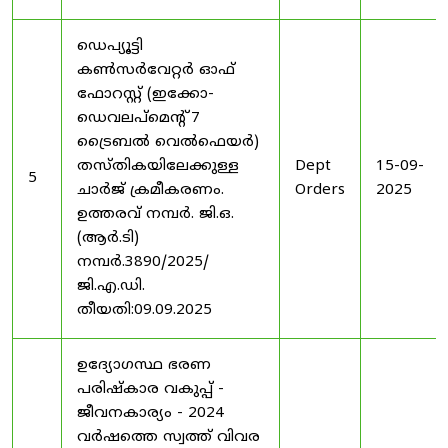
ഡെപ്യൂട്ടി
കൺസർവേറ്റർ ഓഫ്
ഫോറസ്റ്റ് (ഇക്കോ-
ഡെവലപ്മെന്റ് 7
ട്രൈബൽ വെൽഫെയർ)
തസ്തികയിലേക്കുള്ള
Dept
15-09-
5
ചാർജ് ക്രമീകരണം.
Orders
2025
ഉത്തരവ് നമ്പർ. ജി.ഒ.
(ആർ.ടി)
നമ്പർ.3890/2025/
ജി.എ.ഡി.
തീയതി:09.09.2025
ഉദ്യോഗസ്ഥ ഭരണ
പരിഷ്കാര വകുപ്പ് -
ജീവനകാര്യം - 2024
വർഷത്തെ സ്വത്ത് വിവര