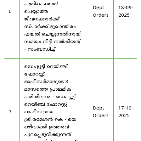
പത്രിക ഫയൽ
Dept
18-09-
6
ചെയ്യാത്ത
Orders
2025
ജീവനക്കാർക്ക്
സ്പാർക്ക് മുഖാന്തിരം
ഫയൽ ചെയ്യുന്നതിനായി
സമയം നീട്ടി നൽകിയത്
- സംബന്ധിച്ച്
ഡെപ്യൂട്ടി റെയിഞ്ച്
ഫോറസ്റ്റ്
ഓഫീസർമാരുടെ 3
മാസത്തെ പ്രാഥമിക
പരിശീലനം - ഡെപ്യൂട്ടി
റെയിഞ്ച് ഫോറസ്റ്റ്
Dept
17-10-
7
ഓഫീസറായ
Orders
2025
ശ്രി.രമേശൻ കെ - യെ
ഒഴിവാക്കി ഉത്തരവ്
പുറപ്പെടുവിക്കുന്നത്