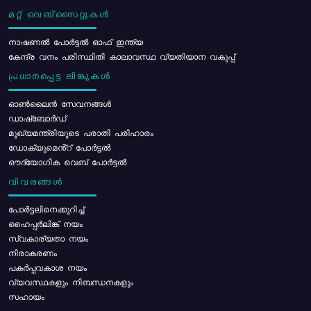
മറ്റ് വെബ്സൈറ്റുകൾ
നാഷണൽ പോർട്ടൽ ഓഫ് ഇന്ത്യ
കേന്ദ്ര വനം പരിസ്ഥിതി കാലാവസ്ഥ വ്യതിയാന വകുപ്പ്
പ്രധാനപ്പെട്ട ലിങ്കുകൾ
ഓൺലൈൻ സേവനങ്ങൾ
ഡാഷ്ബോർഡ്
മുഖ്യമന്ത്രിയുടെ പരാതി പരിഹാരം
ഡോക്യുമെൻ്റ് പോർട്ടൽ
ഔദ്യോഗിക വെബ് പോർട്ടൽ
വിവരങ്ങൾ
പോര്‍ട്ടലിനെക്കുറിച്ച്
ഹൈപ്പർലിങ്ക് നയം
സ്വകാര്യതാ നയം
നിരാകരണം
പകർപ്പവകാശ നയം
വ്യവസ്ഥകളും നിബന്ധനകളും
സഹായം