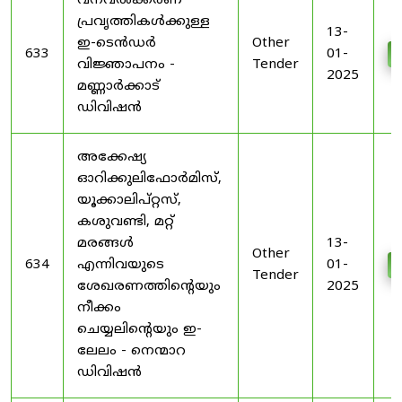
വനവൽക്കരണ
പ്രവൃത്തികൾക്കുള്ള
13-
ഇ-ടെൻഡർ
Other
633
01-
വിജ്ഞാപനം -
Tender
2025
മണ്ണാർക്കാട്
ഡിവിഷൻ
അക്കേഷ്യ
ഓറിക്കുലിഫോർമിസ്,
യൂക്കാലിപ്റ്റസ്,
കശുവണ്ടി, മറ്റ്
മരങ്ങൾ
13-
Other
634
എന്നിവയുടെ
01-
Tender
ശേഖരണത്തിൻ്റെയും
2025
നീക്കം
ചെയ്യലിൻ്റെയും ഇ-
ലേലം - നെന്മാറ
ഡിവിഷൻ