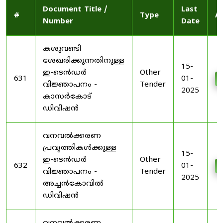
Document Title /
Last
#
Type
A
Number
Date
കശുവണ്ടി
ശേഖരിക്കുന്നതിനുള്ള
15-
ഇ-ടെൻഡർ
Other
631
01-
വിജ്ഞാപനം -
Tender
2025
കാസർകോട്
ഡിവിഷൻ
വനവൽക്കരണ
പ്രവൃത്തികൾക്കുള്ള
15-
ഇ-ടെൻഡർ
Other
632
01-
വിജ്ഞാപനം -
Tender
2025
അച്ചൻകോവിൽ
ഡിവിഷൻ