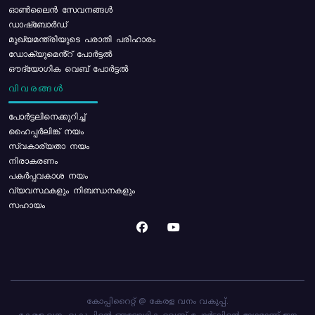
ഓൺലൈൻ സേവനങ്ങൾ
ഡാഷ്ബോർഡ്
മുഖ്യമന്ത്രിയുടെ പരാതി പരിഹാരം
ഡോക്യുമെൻ്റ് പോർട്ടൽ
ഔദ്യോഗിക വെബ് പോർട്ടൽ
വിവരങ്ങൾ
പോര്‍ട്ടലിനെക്കുറിച്ച്
ഹൈപ്പർലിങ്ക് നയം
സ്വകാര്യതാ നയം
നിരാകരണം
പകർപ്പവകാശ നയം
വ്യവസ്ഥകളും നിബന്ധനകളും
സഹായം
കോപ്പിറൈറ്റ് @ കേരള വനം വകുപ്പ്.