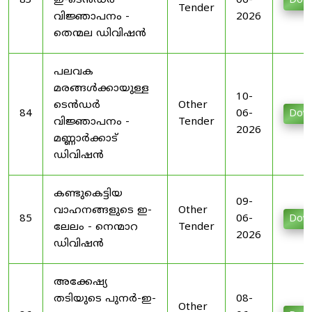
83
ഇ-ടെൻഡർ
06-
Dow
Tender
വിജ്ഞാപനം -
2026
തെന്മല ഡിവിഷൻ
പലവക
മരങ്ങൾക്കായുള്ള
10-
ടെൻഡർ
Other
84
06-
Dow
വിജ്ഞാപനം -
Tender
2026
മണ്ണാർക്കാട്
ഡിവിഷൻ
കണ്ടുകെട്ടിയ
09-
വാഹനങ്ങളുടെ ഇ-
Other
85
06-
Dow
ലേലം - നെന്മാറ
Tender
2026
ഡിവിഷൻ
അക്കേഷ്യ
തടിയുടെ പുനർ-ഇ-
08-
Other