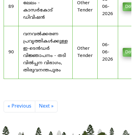
ലേലം -
Other
89
06-
Dow
കാസർകോട്
Tender
2026
ഡിവിഷൻ
വനവൽക്കരണ
പ്രവൃത്തികൾക്കുള്ള
06-
ഇ-ടെൻഡർ
Other
90
06-
Dow
വിജ്ഞാപനം - തടി
Tender
2026
വിൽപ്പന വിഭാഗം,
തിരുവനന്തപുരം
« Previous
Next »