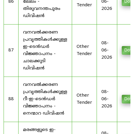
86
ലേലം -
06-
Dow
Tender
തിരുവനന്തപുരം
2026
ഡിവിഷൻ
വനവൽക്കരണ
പ്രവൃത്തികൾക്കുള്ള
08-
ഇ-ടെൻഡർ
Other
87
06-
Dow
വിജ്ഞാപനം -
Tender
2026
ചാലക്കുടി
ഡിവിഷൻ
വനവൽക്കരണ
പ്രവൃത്തികൾക്കുള്ള
08-
Other
88
റീ-ഇ-ടെൻഡർ
06-
Dow
Tender
വിജ്ഞാപനം -
2026
നെന്മാറ ഡിവിഷൻ
മരങ്ങളുടെ ഇ-
08-