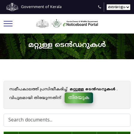
Government of Kerala
മറ്റുള്ള ടെൻഡറുകൾ
സമീപകാലത്ത് പ്രസിദ്ധീകരിച്ച്
മറ്റുള്ള ടെൻഡറുകൾ
.
തിരയുക
വിപുലമായി തിരയുന്നതിന്