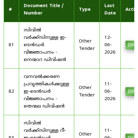
Document Title /
Last
#
Type
Actio
Number
Date
സിവിൽ
വർക്ക്സിനുള്ള ഇ-
12-
Other
81
ടെൻഡർ
06-
Dow
Tender
വിജ്ഞാപനം -
2026
നെന്മാറ ഡിവിഷൻ
വനവൽക്കരണ
പ്രവൃത്തികൾക്കുള്ള
11-
Other
82
ഇ-ടെൻഡർ
06-
Dow
Tender
വിജ്ഞാപനം -
2026
തെന്മല ഡിവിഷൻ
സിവിൽ
വർക്ക്സിനുള്ള റീ-
11-
Other