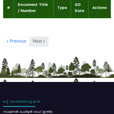
Document Title
GO
#
Type
Actions
/ Number
Date
« Previous
Next »
മറ്റ് വെബ്സൈറ്റുകൾ
നാഷണൽ പോർട്ടൽ ഓഫ് ഇന്ത്യ