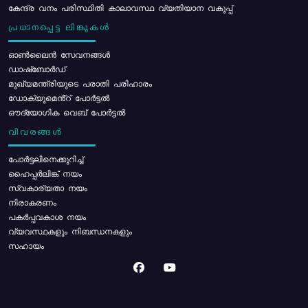
കേന്ദ്ര വനം പരിസ്ഥിതി കാലാവസ്ഥ വ്യതിയാന വകുപ്പ്
പ്രധാനപ്പെട്ട ലിങ്കുകൾ
ഓൺലൈൻ സേവനങ്ങൾ
ഡാഷ്ബോർഡ്
മുഖ്യമന്ത്രിയുടെ പരാതി പരിഹാരം
ഡോക്യുമെൻ്റ് പോർട്ടൽ
ഔദ്യോഗിക വെബ് പോർട്ടൽ
വിവരങ്ങൾ
പോര്‍ട്ടലിനെക്കുറിച്ച്
ഹൈപ്പർലിങ്ക് നയം
സ്വകാര്യതാ നയം
നിരാകരണം
പകർപ്പവകാശ നയം
വ്യവസ്ഥകളും നിബന്ധനകളും
സഹായം