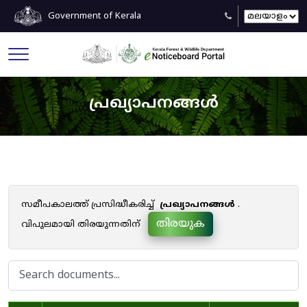
Government of Kerala
പ്രഖ്യാപനങ്ങൾ
സമീപകാലത്ത് പ്രസിദ്ധീകരിച്ച്
പ്രഖ്യാപനങ്ങൾ
.
തിരയുക
വിപുലമായി തിരയുന്നതിന്