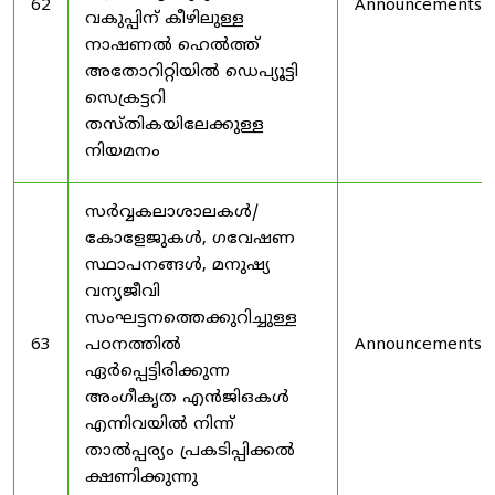
62
Announcements
വകുപ്പിന് കീഴിലുള്ള
നാഷണൽ ഹെൽത്ത്
അതോറിറ്റിയിൽ ഡെപ്യൂട്ടി
സെക്രട്ടറി
തസ്തികയിലേക്കുള്ള
നിയമനം
സർവ്വകലാശാലകൾ/
കോളേജുകൾ, ഗവേഷണ
സ്ഥാപനങ്ങൾ, മനുഷ്യ
വന്യജീവി
സംഘട്ടനത്തെക്കുറിച്ചുള്ള
63
പഠനത്തിൽ
Announcements
ഏർപ്പെട്ടിരിക്കുന്ന
അംഗീകൃത എൻജിഒകൾ
എന്നിവയിൽ നിന്ന്
താൽപ്പര്യം പ്രകടിപ്പിക്കൽ
ക്ഷണിക്കുന്നു