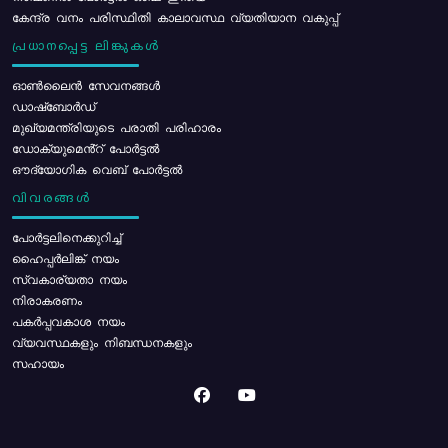
കേന്ദ്ര വനം പരിസ്ഥിതി കാലാവസ്ഥ വ്യതിയാന വകുപ്പ്
പ്രധാനപ്പെട്ട ലിങ്കുകൾ
ഓൺലൈൻ സേവനങ്ങൾ
ഡാഷ്ബോർഡ്
മുഖ്യമന്ത്രിയുടെ പരാതി പരിഹാരം
ഡോക്യുമെൻ്റ് പോർട്ടൽ
ഔദ്യോഗിക വെബ് പോർട്ടൽ
വിവരങ്ങൾ
പോര്‍ട്ടലിനെക്കുറിച്ച്
ഹൈപ്പർലിങ്ക് നയം
സ്വകാര്യതാ നയം
നിരാകരണം
പകർപ്പവകാശ നയം
വ്യവസ്ഥകളും നിബന്ധനകളും
സഹായം