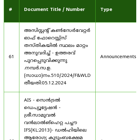
#
Document Title / Number
Type
അസിസ്റ്റന്റ് കൺസേർവേറ്റർ
ഓഫ് ഫോറെസ്റ്റ്സ്
തസ്തികയിൽ സ്ഥലം മാറ്റം
അനുവദിച്ച് - ഉത്തരവ്
61
Announcements
പുറപ്പെടുവിക്കുന്നു
.നമ്പർ.സ.ഉ.
(സാധാ)നം.510/2024/F&WLD
തീയതി:05.12.2024
AIS - സെൻട്രൽ
ഡെപ്യൂട്ടേഷൻ -
ശ്രീ.സാമുവൽ
വൻലാൽങ്‌ഹെറ്റ പച്ചൗ
IFS(KL:2013)- ഡൽഹിയിലെ
ആരോഗ്യ കുടുംബക്ഷേമ