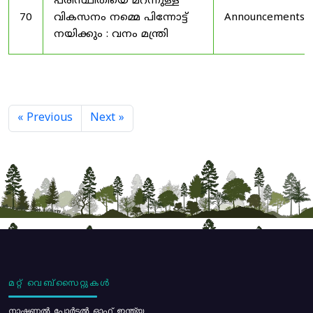
പരിസ്ഥിതിയെ മറന്നുള്ള
70
വികസനം നമ്മെ പിന്നോട്ട്
Announcements
നയിക്കും : വനം മന്ത്രി
« Previous
Next »
മറ്റ് വെബ്സൈറ്റുകൾ
നാഷണൽ പോർട്ടൽ ഓഫ് ഇന്ത്യ