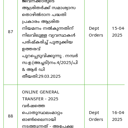
ജീവനക്കാരുടെ
ആശ്രിതർക്ക് സമാശ്വാസ
തൊഴിൽദാന പദ്ധതി
പ്രകാരം ആശ്രിത
നിയമനം നൽകുന്നതിന്
Dept
15-04-
87
നിലവിലുള്ള വ്യവസ്ഥകൾ
Orders
2025
പരിഷ്കരിച്ച് പുതുക്കിയ
ഉത്തരവ്
പുറപ്പെടുവിക്കുന്നു . നമ്പർ
സ.ഉ.(അച്ചടി)നം.4/2025/പി
& ആർ ഡി
തീയതി:29.03.2025
ONLINE GENERAL
TRANSFER - 2025
വർഷത്തെ
പൊതുസ്ഥലംമാറ്റം
Dept
16-04-
88
ഓൺലൈനായി
Orders
2025
നടത്തുന്നത് - അപേക്ഷ