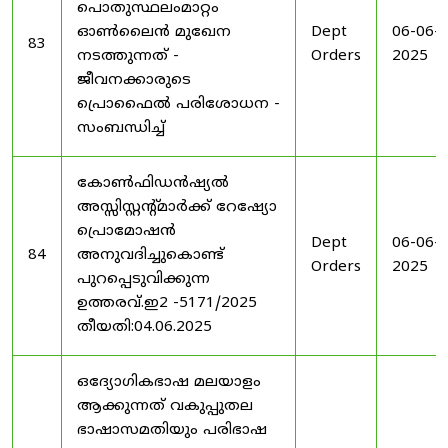
പൊതുസ്ഥലംമാറ്റം
ഓൺലൈൻ മുഖേന
Dept
06-06-
83
നടത്തുന്നത് -
Orders
2025
ജീവനക്കാരുടെ
പ്രൊഫൈൽ പരിശോധന -
സംബന്ധിച്ച്
കോൺഫിഡൻഷ്യൽ
അസ്സിസ്റ്റന്റ്മാർക്ക് റേഷ്യോ
പ്രൊമോഷൻ
Dept
06-06-
84
അനുവദിച്ചുകൊണ്ട്
Orders
2025
പുറപ്പെടുവിക്കുന്ന
ഉത്തരവ്.ഇ2 -5171/2025
തീയതി:04.06.2025
ഒദ്യോഗികഭാഷ മലയാളം
ആക്കുന്നത് വകുപ്പുതല
ഭാഷാസമതിയും പരിഭാഷ