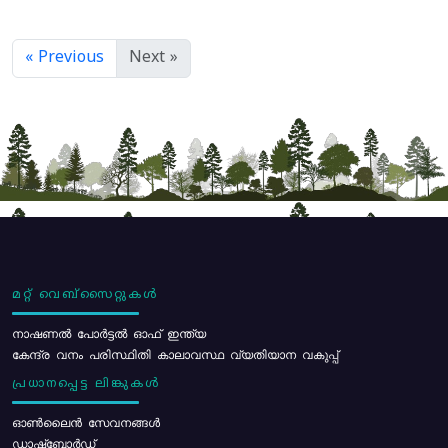
« Previous
Next »
മറ്റ് വെബ്സൈറ്റുകൾ
നാഷണൽ പോർട്ടൽ ഓഫ് ഇന്ത്യ
കേന്ദ്ര വനം പരിസ്ഥിതി കാലാവസ്ഥ വ്യതിയാന വകുപ്പ്
പ്രധാനപ്പെട്ട ലിങ്കുകൾ
ഓൺലൈൻ സേവനങ്ങൾ
ഡാഷ്ബോർഡ്