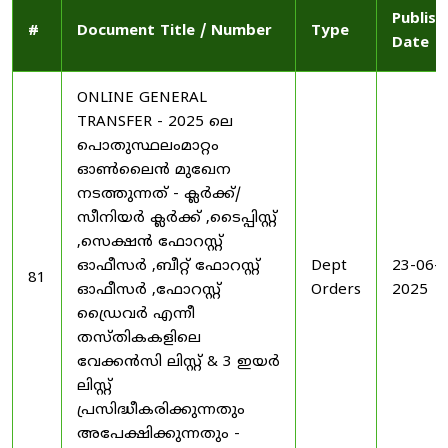
Publish
#
Document Title / Number
Type
Date
ONLINE GENERAL
TRANSFER - 2025 ലെ
പൊതുസ്ഥലംമാറ്റം
ഓൺലൈൻ മുഖേന
നടത്തുന്നത് - ക്ലർക്ക്/
സീനിയർ ക്ലർക്ക് ,ടൈപ്പിസ്റ്റ്
,സെക്ഷൻ ഫോറസ്റ്റ്
ഓഫീസർ ,ബീറ്റ് ഫോറസ്റ്റ്
Dept
23-06-
81
ഓഫീസർ ,ഫോറസ്റ്റ്
Orders
2025
ഡ്രൈവർ എന്നീ
തസ്തികകളിലെ
വേക്കൻസി ലിസ്റ്റ് & 3 ഇയർ
ലിസ്റ്റ്
പ്രസിദ്ധീകരിക്കുന്നതും
അപേക്ഷിക്കുന്നതും -