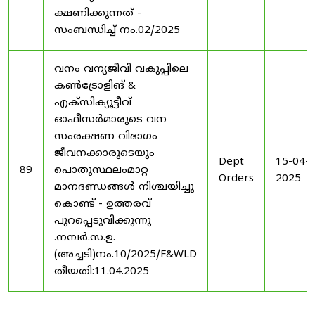
ക്ഷണിക്കുന്നത് -
സംബന്ധിച്ച് നം.02/2025
വനം വന്യജീവി വകുപ്പിലെ
കൺട്രോളിങ്‌ &
എക്സിക്യൂട്ടീവ്
ഓഫീസർമാരുടെ വന
സംരക്ഷണ വിഭാഗം
ജീവനക്കാരുടെയും
Dept
15-04-
89
പൊതുസ്ഥലംമാറ്റ
Orders
2025
മാനദണ്ഡങ്ങൾ നിശ്ചയിച്ചു
കൊണ്ട് - ഉത്തരവ്
പുറപ്പെടുവിക്കുന്നു
.നമ്പർ.സ.ഉ.
(അച്ചടി)നം.10/2025/F&WLD
തീയതി:11.04.2025