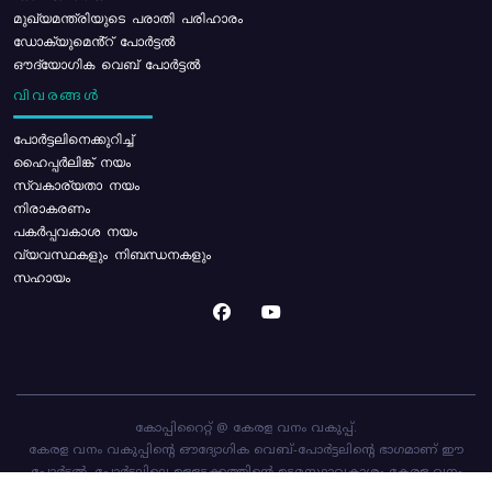
മുഖ്യമന്ത്രിയുടെ പരാതി പരിഹാരം
ഡോക്യുമെൻ്റ് പോർട്ടൽ
ഔദ്യോഗിക വെബ് പോർട്ടൽ
വിവരങ്ങൾ
പോര്‍ട്ടലിനെക്കുറിച്ച്
ഹൈപ്പർലിങ്ക് നയം
സ്വകാര്യതാ നയം
നിരാകരണം
പകർപ്പവകാശ നയം
വ്യവസ്ഥകളും നിബന്ധനകളും
സഹായം
കോപ്പിറൈറ്റ് @ കേരള വനം വകുപ്പ്.
കേരള വനം വകുപ്പിന്റെ ഔദ്യോഗിക വെബ്-പോർട്ടലിന്റെ ഭാഗമാണ് ഈ
പോർട്ടൽ. പോർട്ടലിലെ ഉള്ളടക്കത്തിന്റെ ഉടമസ്ഥാവകാശം കേരള വനം