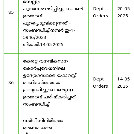
സെല്ലും
പുനഃസംഘടിപ്പിച്ചുക്കൊണ്ട്
Dept
20-05-
85
ഉത്തരവ്
Orders
2025
പുറപ്പെടുവിക്കുന്നത് -
സംബന്ധിച്ച്.നമ്പർ.ഇ-1-
5946/2023
തീയതി:14.05.2025
കേരള വനവികസന
കോർപ്പറേഷനിലെ
ഉദ്യോഗസ്ഥരെ ഫോറസ്റ്റ്
Dept
14-05-
86
ഓഫീസർമാരായ
Orders
2025
പ്രഖ്യാപിച്ചുകൊണ്ടുള്ള
ഉത്തരവ് പരിഷ്കരിച്ചത് -
സംബന്ധിച്ച്
സർവീസിലിരിക്കെ
മരണമടഞ്ഞ