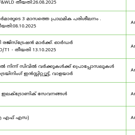
F&WLD തീയതി:26.08.2025
ഫീസർമാരുടെ 3 മാസത്തെ പ്രാഥമിക പരിശീലനം .
A
ീയതി:08.10.2025
ർട്ടി രജിസ്ട്രേഷൻ മാർക്ക്. ഓർഡർ
A
/T1 - തീയതി 13.10.2025
നിന്ന് സിവിൽ വർക്കുകൾക്ക് പ്രൊപ്പോസലുകൾ
A
ട്രെയിനിംഗ് ഇൻസ്റ്റിറ്റ്യൂട്ട്, വാളയാർ
ുടെ ഇലക്ട്രോണിക് സേവനങ്ങൾ
A
 (ഐ എഫ് എസ)
A