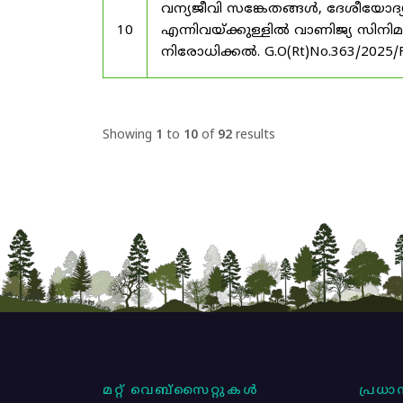
വന്യജീവി സങ്കേതങ്ങൾ, ദേശീയോദ്
10
എന്നിവയ്ക്കുള്ളിൽ വാണിജ്യ സിനി
നിരോധിക്കൽ. G.O(Rt)No.363/2025/
Showing
1
to
10
of
92
results
മറ്റ് വെബ്സൈറ്റുകൾ
പ്രധാന