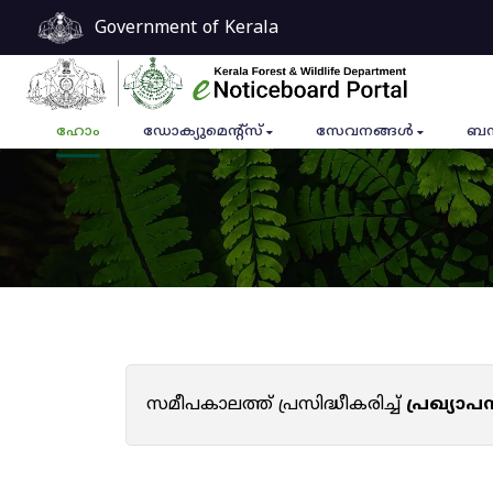
Government of Kerala
ഹോം
ഡോക്യുമെൻ്റ്സ്
സേവനങ്ങൾ
ബന
സമീപകാലത്ത് പ്രസിദ്ധീകരിച്ച്
പ്രഖ്യാ