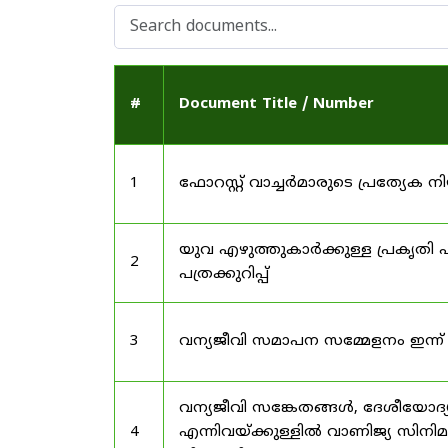
#
Document Title / Number
1
ഫോറസ്റ്റ് വാച്ചർമാരുടെ പ്രത്യേക
യുവ എഴുത്തുകാർക്കുള്ള പ്രകൃതി പ
2
പത്രക്കുറിപ്പ്
3
വന്യജീവി സമാപന സമ്മേളനം ഇന്ന്
വന്യജീവി സങ്കേതങ്ങൾ, ദേശീയോദ്
4
എന്നിവയ്ക്കുള്ളിൽ വാണിജ്യ സിനി