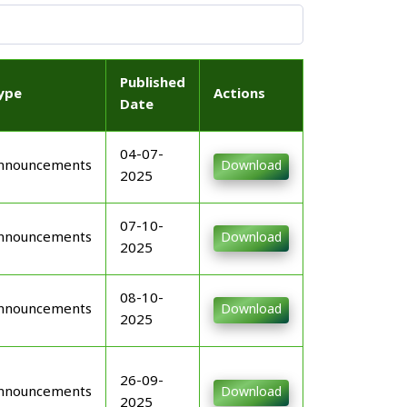
Published
ype
Actions
Date
04-07-
nnouncements
Download
2025
07-10-
nnouncements
Download
2025
08-10-
nnouncements
Download
2025
26-09-
nnouncements
Download
2025