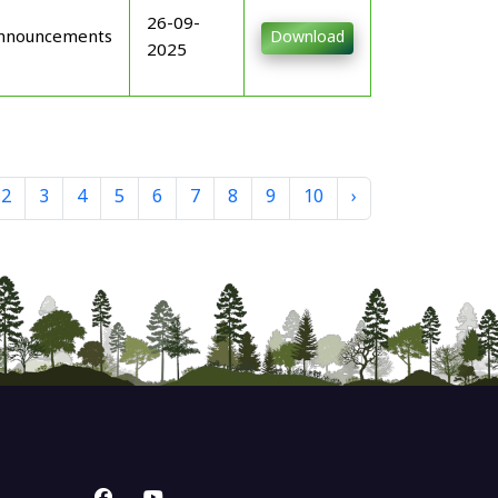
26-09-
nnouncements
Download
2025
2
3
4
5
6
7
8
9
10
›