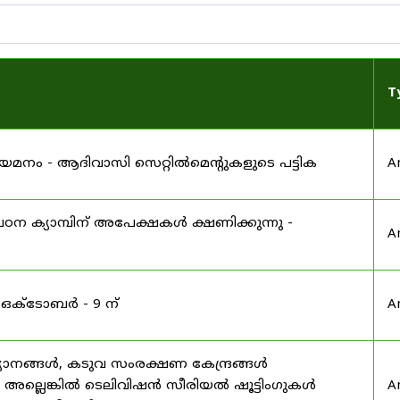
T
 നിയമനം - ആദിവാസി സെറ്റിൽമെന്റുകളുടെ പട്ടിക
A
ഠന ക്യാമ്പിന് അപേക്ഷകൾ ക്ഷണിക്കുന്നു -
A
 ഒക്ടോബർ - 9 ന്
A
യാനങ്ങൾ, കടുവ സംരക്ഷണ കേന്ദ്രങ്ങൾ
മ അല്ലെങ്കിൽ ടെലിവിഷൻ സീരിയൽ ഷൂട്ടിംഗുകൾ
A