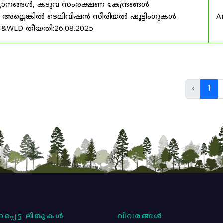
യാനങ്ങൾ, കടുവ സംരക്ഷണ കേന്ദ്രങ്ങൾ
മ അല്ലെങ്കിൽ ടെലിവിഷൻ സീരിയൽ ഷൂട്ടിംഗുകൾ
A
F&WLD തീയതി:26.08.2025
‹
1
പ്പെട്ട ലിങ്കുകൾ
വിവരങ്ങൾ