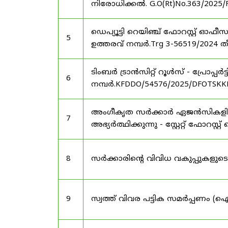
നിരോധിക്കൽ. G.O(Rt)No.363/2025/
ഡെപ്യൂട്ടി റെയിഞ്ച് ഫോറസ്റ്റ് ഓ
5
ഉത്തരവ് നമ്പർ.Trg 3-56519/2024 ത
ടിംബർ ട്രാൻസിറ്റ് റൂൾസ് - പ്രോപ്പ
6
നമ്പർ.KFDDO/54576/2025/DFOTSKKD
അംഗീകൃത സർക്കാർ ഏജൻസികളിൽ 
7
അഭ്യർത്ഥിക്കുന്നു - സ്റ്റേറ്റ് ഫോറസ്റ്റ് 
8
സർക്കാരിന്റെ വിവിധ വകുപ്പുകള
9
സ്വത്ത് വിവര പട്ടിക സമർപ്പണം