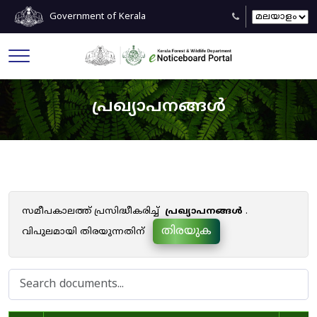
Government of Kerala
പ്രഖ്യാപനങ്ങൾ
സമീപകാലത്ത് പ്രസിദ്ധീകരിച്ച്
പ്രഖ്യാപനങ്ങൾ
.
തിരയുക
വിപുലമായി തിരയുന്നതിന്