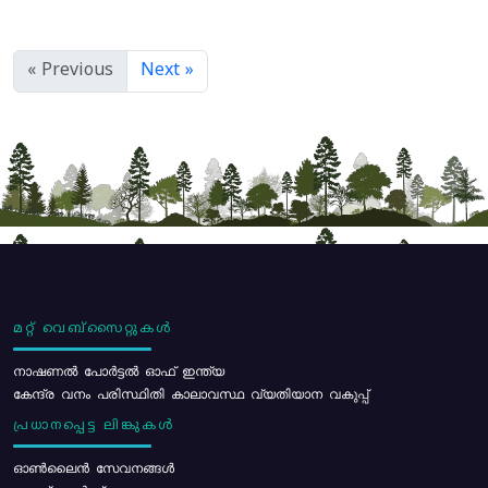
« Previous
Next »
മറ്റ് വെബ്സൈറ്റുകൾ
നാഷണൽ പോർട്ടൽ ഓഫ് ഇന്ത്യ
കേന്ദ്ര വനം പരിസ്ഥിതി കാലാവസ്ഥ വ്യതിയാന വകുപ്പ്
പ്രധാനപ്പെട്ട ലിങ്കുകൾ
ഓൺലൈൻ സേവനങ്ങൾ