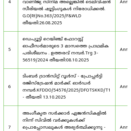
4
വാണിജ്യ സിനിമ അല്ലെങ്കിൽ ടെലിവിഷൻ
Anno
സീരിയൽ ഷൂട്ടിംഗുകൾ നിരോധിക്കൽ.
G.O(Rt)No.363/2025/F&WLD
തീയതി:26.08.2025
ഡെപ്യൂട്ടി റെയിഞ്ച് ഫോറസ്റ്റ്
ഓഫീസർമാരുടെ 3 മാസത്തെ പ്രാഥമിക
5
Anno
പരിശീലനം . ഉത്തരവ് നമ്പർ.Trg 3-
56519/2024 തീയതി:08.10.2025
ടിംബർ ട്രാൻസിറ്റ് റൂൾസ് - പ്രോപ്പർട്ടി
രജിസ്ട്രേഷൻ മാർക്ക്. ഓർഡർ
6
Anno
നമ്പർ.KFDDO/54576/2025/DFOTSKKD/T1
- തീയതി 13.10.2025
അംഗീകൃത സർക്കാർ ഏജൻസികളിൽ
നിന്ന് സിവിൽ വർക്കുകൾക്ക്
7
പ്രൊപ്പോസലുകൾ അഭ്യർത്ഥിക്കുന്നു -
Anno