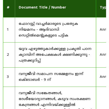
#
Document Title / Number
Type
ഫോറസ്റ്റ് വാച്ചർമാരുടെ പ്രത്യേക
1
നിയമനം - ആദിവാസി
Anno
സെറ്റിൽമെന്റുകളുടെ പട്ടിക
യുവ എഴുത്തുകാർക്കുള്ള പ്രകൃതി പഠന
2
ക്യാമ്പിന് അപേക്ഷകൾ ക്ഷണിക്കുന്നു -
Anno
പത്രക്കുറിപ്പ്
വന്യജീവി സമാപന സമ്മേളനം ഇന്ന്
3
Anno
ഒക്ടോബർ - 9 ന്
വന്യജീവി സങ്കേതങ്ങൾ,
ദേശീയോദ്യാനങ്ങൾ, കടുവ സംരക്ഷണ
കേന്ദ്രങ്ങൾ എന്നിവയ്ക്കുള്ളിൽ