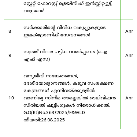
സ്റ്റേറ്റ് ഫോറസ്റ്റ് ട്രെയിനിംഗ് ഇൻസ്റ്റിറ്റ്യൂട്ട്,
വാളയാർ
സർക്കാരിന്റെ വിവിധ വകുപ്പുകളുടെ
8
Anno
ഇലക്ട്രോണിക് സേവനങ്ങൾ
സ്വത്ത് വിവര പട്ടിക സമർപ്പണം (ഐ
9
Anno
എഫ് എസ)
വന്യജീവി സങ്കേതങ്ങൾ,
ദേശീയോദ്യാനങ്ങൾ, കടുവ സംരക്ഷണ
കേന്ദ്രങ്ങൾ എന്നിവയ്ക്കുള്ളിൽ
10
വാണിജ്യ സിനിമ അല്ലെങ്കിൽ ടെലിവിഷൻ
Anno
സീരിയൽ ഷൂട്ടിംഗുകൾ നിരോധിക്കൽ.
G.O(Rt)No.363/2025/F&WLD
തീയതി:26.08.2025