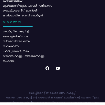
ഡാഷ്ബോർഡ്
മുഖ്യമന്ത്രിയുടെ പരാതി പരിഹാരം
ഡോക്യുമെൻ്റ് പോർട്ടൽ
ഔദ്യോഗിക വെബ് പോർട്ടൽ
വിവരങ്ങൾ
പോര്‍ട്ടലിനെക്കുറിച്ച്
ഹൈപ്പർലിങ്ക് നയം
സ്വകാര്യതാ നയം
നിരാകരണം
പകർപ്പവകാശ നയം
വ്യവസ്ഥകളും നിബന്ധനകളും
സഹായം
കോപ്പിറൈറ്റ് @ കേരള വനം വകുപ്പ്.
കേരള വനം വകുപ്പിന്റെ ഔദ്യോഗിക വെബ്-പോർട്ടലിന്റെ ഭാഗമാണ് ഈ
പോർട്ടൽ. പോർട്ടലിലെ ഉള്ളടക്കത്തിന്റെ ഉടമസ്ഥാവകാശം കേരള വനം