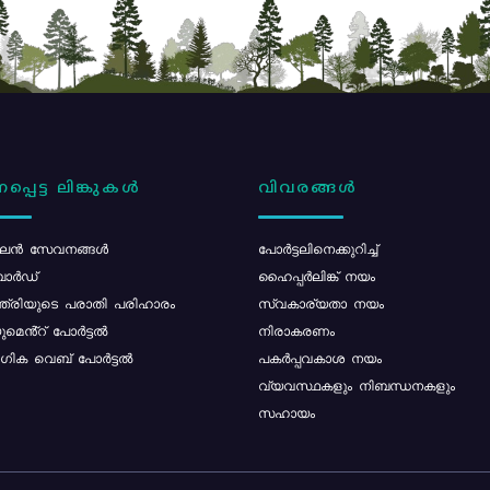
പ്പെട്ട ലിങ്കുകൾ
വിവരങ്ങൾ
ൻ സേവനങ്ങൾ
പോര്‍ട്ടലിനെക്കുറിച്ച്
ോർഡ്
ഹൈപ്പർലിങ്ക് നയം
്ത്രിയുടെ പരാതി പരിഹാരം
സ്വകാര്യതാ നയം
മെൻ്റ് പോർട്ടൽ
നിരാകരണം
ിക വെബ് പോർട്ടൽ
പകർപ്പവകാശ നയം
വ്യവസ്ഥകളും നിബന്ധനകളും
സഹായം