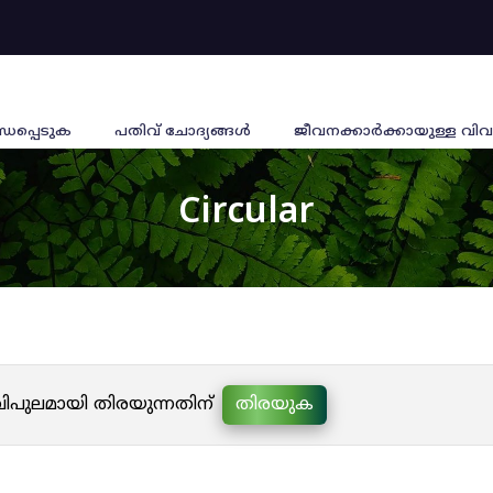
്ധപ്പെടുക
പതിവ് ചോദ്യങ്ങൾ
ജീവനക്കാര്‍ക്കായുള്ള വിവ
Circular
 വിപുലമായി തിരയുന്നതിന്
തിരയുക