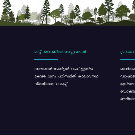
മറ്റ് വെബ്സൈറ്റുകൾ
പ്രധാന
നാഷണൽ പോർട്ടൽ ഓഫ് ഇന്ത്യ
ഓൺലൈ
കേന്ദ്ര വനം പരിസ്ഥിതി കാലാവസ്ഥ
ഡാഷ്ബ
വ്യതിയാന വകുപ്പ്
മുഖ്യമന
ഡോക്യു
ഔദ്യോഗ