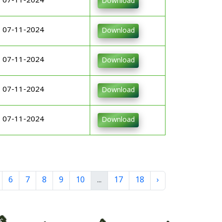
07-11-2024
Download
07-11-2024
Download
07-11-2024
Download
07-11-2024
Download
07-11-2024
Download
6
7
8
9
10
...
17
18
›