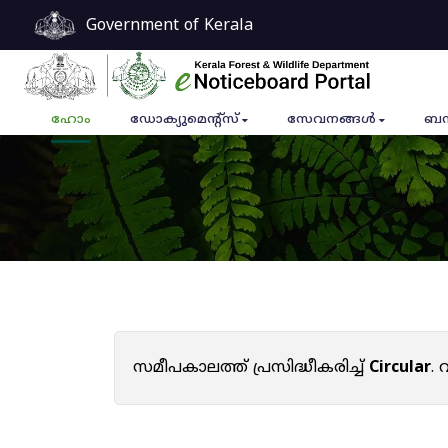
Government of Kerala
ഹോം
ഡോക്യുമെൻ്റ്സ്
സേവനങ്ങൾ
ബന
സമീപകാലത്ത് പ്രസിദ്ധീകരിച്ച്
Circular
.