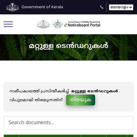
Government of Kerala
മറ്റുള്ള ടെൻഡറുകൾ
സമീപകാലത്ത് പ്രസിദ്ധീകരിച്ച്
മറ്റുള്ള ടെൻഡറുകൾ
.
തിരയുക
വിപുലമായി തിരയുന്നതിന്