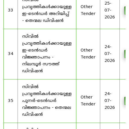
സിവിൽ
25-
പ്രവൃത്തികൾക്കായുള്ള
Other
33
07-
D
ഇ-ടെൻഡർ അറിയിപ്പ്
Tender
2026
- തെന്മല ഡിവിഷൻ
സിവിൽ
പ്രവൃത്തികൾക്കായുള്ള
24-
ഇ-ടെൻഡർ
Other
34
07-
D
വിജ്ഞാപനം -
Tender
2026
നിലമ്പൂർ സൗത്ത്
ഡിവിഷൻ
സിവിൽ
പ്രവൃത്തികൾക്കായുള്ള
24-
Other
35
പുനർ-ടെൻഡർ
07-
D
Tender
വിജ്ഞാപനം - തെന്മല
2026
ഡിവിഷൻ