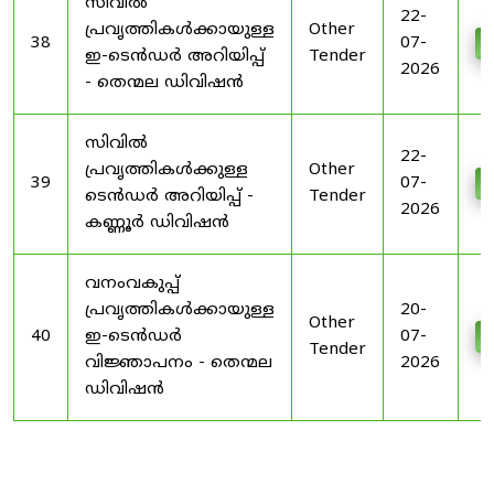
സിവിൽ
22-
പ്രവൃത്തികൾക്കായുള്ള
Other
38
07-
D
ഇ-ടെൻഡർ അറിയിപ്പ്
Tender
2026
- തെന്മല ഡിവിഷൻ
സിവിൽ
22-
പ്രവൃത്തികൾക്കുള്ള
Other
39
07-
D
ടെൻഡർ അറിയിപ്പ് -
Tender
2026
കണ്ണൂർ ഡിവിഷൻ
വനംവകുപ്പ്
പ്രവൃത്തികൾക്കായുള്ള
20-
Other
40
ഇ-ടെൻഡർ
07-
D
Tender
വിജ്ഞാപനം - തെന്മല
2026
ഡിവിഷൻ