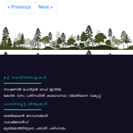
« Previous
Next »
മറ്റ് വെബ്സൈറ്റുകൾ
നാഷണൽ പോർട്ടൽ ഓഫ് ഇന്ത്യ
കേന്ദ്ര വനം പരിസ്ഥിതി കാലാവസ്ഥ വ്യതിയാന വകുപ്പ്
പ്രധാനപ്പെട്ട ലിങ്കുകൾ
ഓൺലൈൻ സേവനങ്ങൾ
ഡാഷ്ബോർഡ്
മുഖ്യമന്ത്രിയുടെ പരാതി പരിഹാരം