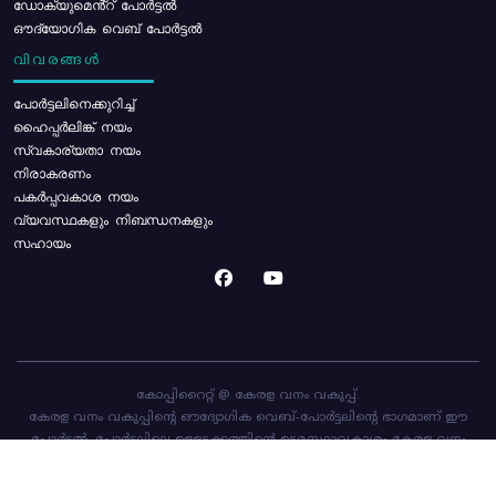
ഡോക്യുമെൻ്റ് പോർട്ടൽ
ഔദ്യോഗിക വെബ് പോർട്ടൽ
വിവരങ്ങൾ
പോര്‍ട്ടലിനെക്കുറിച്ച്
ഹൈപ്പർലിങ്ക് നയം
സ്വകാര്യതാ നയം
നിരാകരണം
പകർപ്പവകാശ നയം
വ്യവസ്ഥകളും നിബന്ധനകളും
സഹായം
കോപ്പിറൈറ്റ് @ കേരള വനം വകുപ്പ്.
കേരള വനം വകുപ്പിന്റെ ഔദ്യോഗിക വെബ്-പോർട്ടലിന്റെ ഭാഗമാണ് ഈ
പോർട്ടൽ. പോർട്ടലിലെ ഉള്ളടക്കത്തിന്റെ ഉടമസ്ഥാവകാശം കേരള വനം
വകുപ്പിനാണ്. പോർട്ടൽ രൂപകൽപ്പന ചെയ്തിട്ടുള്ളത്
സി-ഡിറ്റ്
ആണ്.