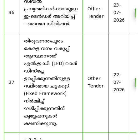
സിവിൽ
23-
പ്രവൃത്തികൾക്കായുള്ള
Other
36
07-
D
ഇ-ടെൻഡർ അറിയിപ്പ്
Tender
2026
- തെന്മല ഡിവിഷൻ
തിരുവനന്തപുരം
കേരള വനം വകുപ്പ്
ആസ്ഥാനത്ത്
എൽ.ഇ.ഡി. (LED) വാൾ
ഡിസ്‌പ്ലേ
22-
ഉറപ്പിക്കുന്നതിനുള്ള
Other
37
07-
D
സ്ഥിരമായ ചട്ടക്കൂട്
Tender
2026
(Fixed Framework)
നിർമ്മിച്ച്
ഘടിപ്പിക്കുന്നതിന്
ക്വട്ടേഷനുകൾ
ക്ഷണിക്കുന്നു.