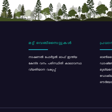
മറ്റ് വെബ്സൈറ്റുകൾ
പ്രധാന
നാഷണൽ പോർട്ടൽ ഓഫ് ഇന്ത്യ
ഓൺലൈ
കേന്ദ്ര വനം പരിസ്ഥിതി കാലാവസ്ഥ
ഡാഷ്ബ
വ്യതിയാന വകുപ്പ്
മുഖ്യമന
ഡോക്യു
ഔദ്യോഗ