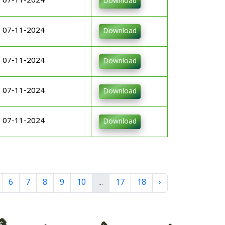
07-11-2024
Download
07-11-2024
Download
07-11-2024
Download
07-11-2024
Download
07-11-2024
Download
6
7
8
9
10
...
17
18
›