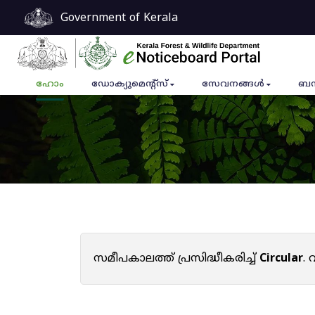
Government of Kerala
ഹോം
ഡോക്യുമെൻ്റ്സ്
സേവനങ്ങൾ
ബന
സമീപകാലത്ത് പ്രസിദ്ധീകരിച്ച്
Circular
.