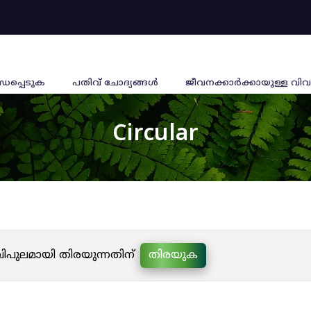
്ധപ്പെടുക
പതിവ് ചോദ്യങ്ങൾ
ജീവനക്കാര്‍ക്കായുള്ള വിവ
Circular
 വിപുലമായി തിരയുന്നതിന്
തിരയുക