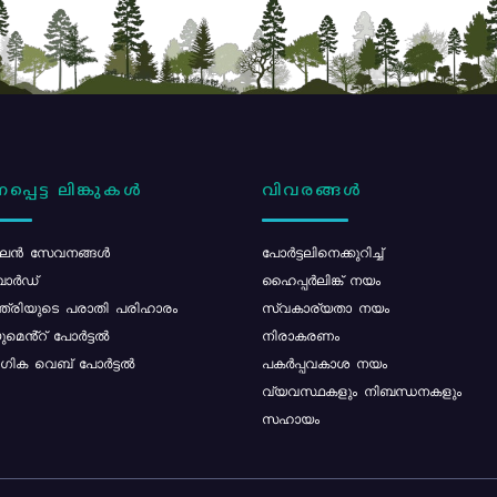
പ്പെട്ട ലിങ്കുകൾ
വിവരങ്ങൾ
ൻ സേവനങ്ങൾ
പോര്‍ട്ടലിനെക്കുറിച്ച്
ോർഡ്
ഹൈപ്പർലിങ്ക് നയം
്ത്രിയുടെ പരാതി പരിഹാരം
സ്വകാര്യതാ നയം
മെൻ്റ് പോർട്ടൽ
നിരാകരണം
ിക വെബ് പോർട്ടൽ
പകർപ്പവകാശ നയം
വ്യവസ്ഥകളും നിബന്ധനകളും
സഹായം