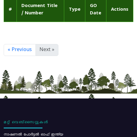
Document Title
GO
#
Type
Actions
/ Number
Date
« Previous
Next »
മറ്റ് വെബ്സൈറ്റുകൾ
നാഷണൽ പോർട്ടൽ ഓഫ് ഇന്ത്യ