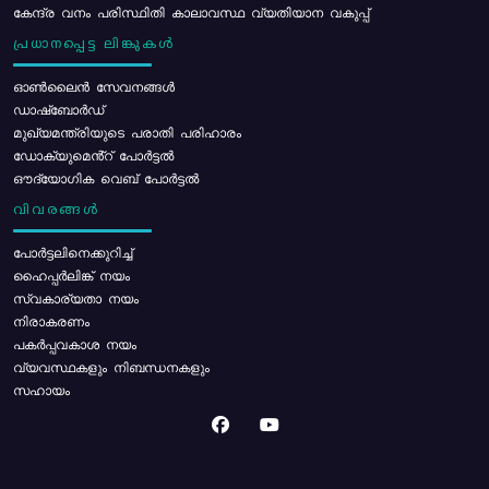
കേന്ദ്ര വനം പരിസ്ഥിതി കാലാവസ്ഥ വ്യതിയാന വകുപ്പ്
പ്രധാനപ്പെട്ട ലിങ്കുകൾ
ഓൺലൈൻ സേവനങ്ങൾ
ഡാഷ്ബോർഡ്
മുഖ്യമന്ത്രിയുടെ പരാതി പരിഹാരം
ഡോക്യുമെൻ്റ് പോർട്ടൽ
ഔദ്യോഗിക വെബ് പോർട്ടൽ
വിവരങ്ങൾ
പോര്‍ട്ടലിനെക്കുറിച്ച്
ഹൈപ്പർലിങ്ക് നയം
സ്വകാര്യതാ നയം
നിരാകരണം
പകർപ്പവകാശ നയം
വ്യവസ്ഥകളും നിബന്ധനകളും
സഹായം