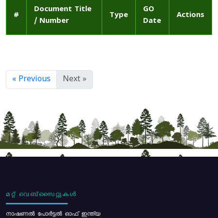
Document Title
GO
#
Type
Actions
/ Number
Date
« Previous
Next »
മറ്റ് വെബ്സൈറ്റുകൾ
നാഷണൽ പോർട്ടൽ ഓഫ് ഇന്ത്യ