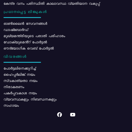
കേന്ദ്ര വനം പരിസ്ഥിതി കാലാവസ്ഥ വ്യതിയാന വകുപ്പ്
പ്രധാനപ്പെട്ട ലിങ്കുകൾ
ഓൺലൈൻ സേവനങ്ങൾ
ഡാഷ്ബോർഡ്
മുഖ്യമന്ത്രിയുടെ പരാതി പരിഹാരം
ഡോക്യുമെൻ്റ് പോർട്ടൽ
ഔദ്യോഗിക വെബ് പോർട്ടൽ
വിവരങ്ങൾ
പോര്‍ട്ടലിനെക്കുറിച്ച്
ഹൈപ്പർലിങ്ക് നയം
സ്വകാര്യതാ നയം
നിരാകരണം
പകർപ്പവകാശ നയം
വ്യവസ്ഥകളും നിബന്ധനകളും
സഹായം