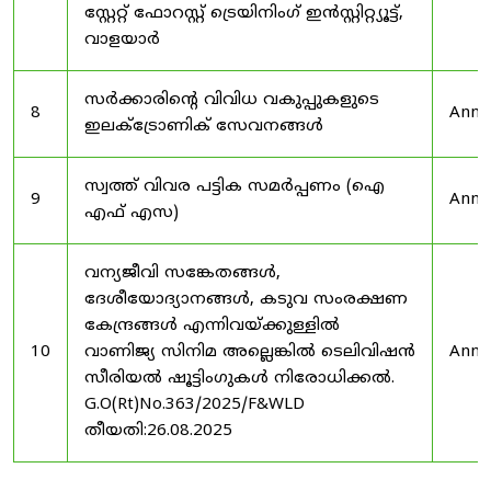
സ്റ്റേറ്റ് ഫോറസ്റ്റ് ട്രെയിനിംഗ് ഇൻസ്റ്റിറ്റ്യൂട്ട്,
വാളയാർ
സർക്കാരിന്റെ വിവിധ വകുപ്പുകളുടെ
8
Anno
ഇലക്ട്രോണിക് സേവനങ്ങൾ
സ്വത്ത് വിവര പട്ടിക സമർപ്പണം (ഐ
9
Anno
എഫ് എസ)
വന്യജീവി സങ്കേതങ്ങൾ,
ദേശീയോദ്യാനങ്ങൾ, കടുവ സംരക്ഷണ
കേന്ദ്രങ്ങൾ എന്നിവയ്ക്കുള്ളിൽ
10
വാണിജ്യ സിനിമ അല്ലെങ്കിൽ ടെലിവിഷൻ
Anno
സീരിയൽ ഷൂട്ടിംഗുകൾ നിരോധിക്കൽ.
G.O(Rt)No.363/2025/F&WLD
തീയതി:26.08.2025