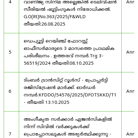
4
വാണിജ്യ സിനിമ അല്ലെങ്കിൽ ടെലിവിഷൻ
Anno
സീരിയൽ ഷൂട്ടിംഗുകൾ നിരോധിക്കൽ.
G.O(Rt)No.363/2025/F&WLD
തീയതി:26.08.2025
ഡെപ്യൂട്ടി റെയിഞ്ച് ഫോറസ്റ്റ്
ഓഫീസർമാരുടെ 3 മാസത്തെ പ്രാഥമിക
5
Anno
പരിശീലനം . ഉത്തരവ് നമ്പർ.Trg 3-
56519/2024 തീയതി:08.10.2025
ടിംബർ ട്രാൻസിറ്റ് റൂൾസ് - പ്രോപ്പർട്ടി
രജിസ്ട്രേഷൻ മാർക്ക്. ഓർഡർ
6
Anno
നമ്പർ.KFDDO/54576/2025/DFOTSKKD/T1
- തീയതി 13.10.2025
അംഗീകൃത സർക്കാർ ഏജൻസികളിൽ
നിന്ന് സിവിൽ വർക്കുകൾക്ക്
7
പ്രൊപ്പോസലുകൾ അഭ്യർത്ഥിക്കുന്നു -
Anno