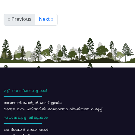
« Previous
Next »
മറ്റ് വെബ്സൈറ്റുകൾ
നാഷണൽ പോർട്ടൽ ഓഫ് ഇന്ത്യ
കേന്ദ്ര വനം പരിസ്ഥിതി കാലാവസ്ഥ വ്യതിയാന വകുപ്പ്
പ്രധാനപ്പെട്ട ലിങ്കുകൾ
ഓൺലൈൻ സേവനങ്ങൾ