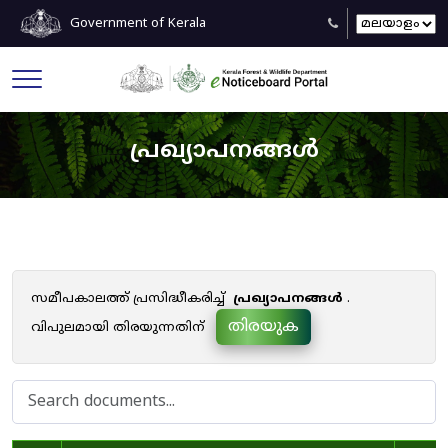
Government of Kerala
പ്രഖ്യാപനങ്ങൾ
സമീപകാലത്ത് പ്രസിദ്ധീകരിച്ച്
പ്രഖ്യാപനങ്ങൾ
.
തിരയുക
വിപുലമായി തിരയുന്നതിന്