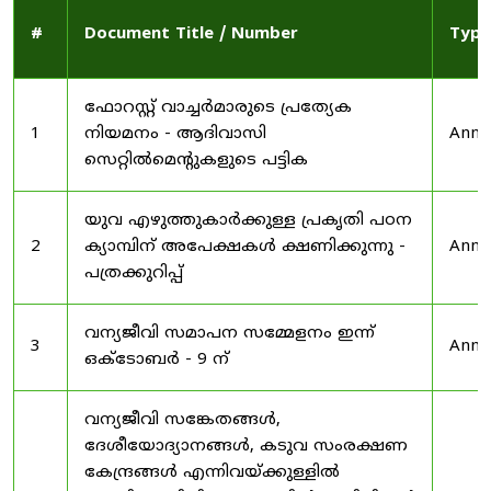
#
Document Title / Number
Type
ഫോറസ്റ്റ് വാച്ചർമാരുടെ പ്രത്യേക
1
നിയമനം - ആദിവാസി
Anno
സെറ്റിൽമെന്റുകളുടെ പട്ടിക
യുവ എഴുത്തുകാർക്കുള്ള പ്രകൃതി പഠന
2
ക്യാമ്പിന് അപേക്ഷകൾ ക്ഷണിക്കുന്നു -
Anno
പത്രക്കുറിപ്പ്
വന്യജീവി സമാപന സമ്മേളനം ഇന്ന്
3
Anno
ഒക്ടോബർ - 9 ന്
വന്യജീവി സങ്കേതങ്ങൾ,
ദേശീയോദ്യാനങ്ങൾ, കടുവ സംരക്ഷണ
കേന്ദ്രങ്ങൾ എന്നിവയ്ക്കുള്ളിൽ