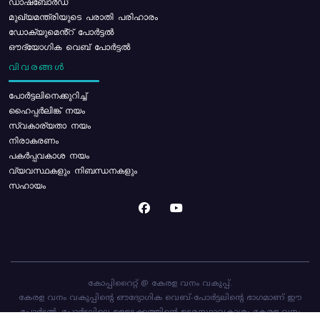
ഡാഷ്ബോർഡ്
മുഖ്യമന്ത്രിയുടെ പരാതി പരിഹാരം
ഡോക്യുമെൻ്റ് പോർട്ടൽ
ഔദ്യോഗിക വെബ് പോർട്ടൽ
വിവരങ്ങൾ
പോര്‍ട്ടലിനെക്കുറിച്ച്
ഹൈപ്പർലിങ്ക് നയം
സ്വകാര്യതാ നയം
നിരാകരണം
പകർപ്പവകാശ നയം
വ്യവസ്ഥകളും നിബന്ധനകളും
സഹായം
കോപ്പിറൈറ്റ് @ കേരള വനം വകുപ്പ്.
കേരള വനം വകുപ്പിന്റെ ഔദ്യോഗിക വെബ്-പോർട്ടലിന്റെ ഭാഗമാണ് ഈ
പോർട്ടൽ. പോർട്ടലിലെ ഉള്ളടക്കത്തിന്റെ ഉടമസ്ഥാവകാശം കേരള വനം