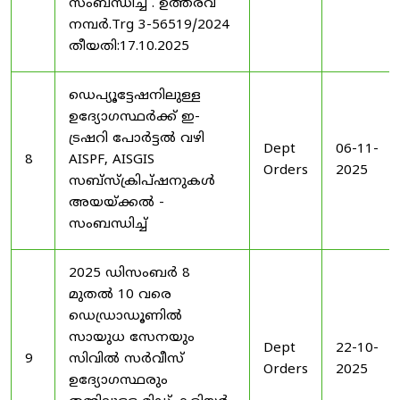
സംബന്ധിച്ച് . ഉത്തരവ്
നമ്പർ.Trg 3-56519/2024
തീയതി:17.10.2025
ഡെപ്യൂട്ടേഷനിലുള്ള
ഉദ്യോഗസ്ഥർക്ക് ഇ-
ട്രഷറി പോർട്ടൽ വഴി
Dept
06-11-
8
AISPF, AISGIS
Orders
2025
സബ്‌സ്‌ക്രിപ്‌ഷനുകൾ
അയയ്ക്കൽ -
സംബന്ധിച്ച്
2025 ഡിസംബർ 8
മുതൽ 10 വരെ
ഡെഡ്രാഡൂണിൽ
സായുധ സേനയും
Dept
22-10-
9
സിവിൽ സർവീസ്
Orders
2025
ഉദ്യോഗസ്ഥരും