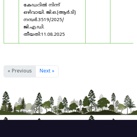
കേഡറിൽ നിന്ന്
ഒഴിവായി. ജി.ഒ.(ആർ.ടി)
നമ്പർ.3519/2025/
ജി.എ.ഡി.
തീയതി:11.08.2025
« Previous
Next »