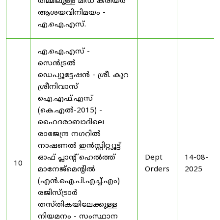
തമ്മിലുള്ള മിഡ് കരിയർ
ആശയവിനിമയം -
എ.ഐ.എസ്.
എ.ഐ.എസ് -
സെൻട്രൽ
ഡെപ്യൂട്ടേഷൻ - ശ്രീ. കുറ
ശ്രീനിവാസ്
ഐ.എഫ്.എസ്
(കെ.എൽ-2015) -
ഹൈദരാബാദിലെ
രാജേന്ദ്ര നഗറിൽ
നാഷണൽ ഇൻസ്റ്റിറ്റ്യൂട്ട്
ഓഫ് പ്ലാന്റ് ഹെൽത്ത്
Dept
14-08-
10
മാനേജ്‌മെന്റിൽ
Orders
2025
(എൻ.ഐ.പി.എച്ച്.എം)
രജിസ്ട്രാർ
തസ്തികയിലേക്കുള്ള
നിയമനം - സംസ്ഥാന