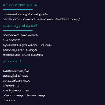
മറ്റ് വെബ്സൈറ്റുകൾ
നാഷണൽ പോർട്ടൽ ഓഫ് ഇന്ത്യ
കേന്ദ്ര വനം പരിസ്ഥിതി കാലാവസ്ഥ വ്യതിയാന വകുപ്പ്
പ്രധാനപ്പെട്ട ലിങ്കുകൾ
ഓൺലൈൻ സേവനങ്ങൾ
ഡാഷ്ബോർഡ്
മുഖ്യമന്ത്രിയുടെ പരാതി പരിഹാരം
ഡോക്യുമെൻ്റ് പോർട്ടൽ
ഔദ്യോഗിക വെബ് പോർട്ടൽ
വിവരങ്ങൾ
പോര്‍ട്ടലിനെക്കുറിച്ച്
ഹൈപ്പർലിങ്ക് നയം
സ്വകാര്യതാ നയം
നിരാകരണം
പകർപ്പവകാശ നയം
വ്യവസ്ഥകളും നിബന്ധനകളും
സഹായം