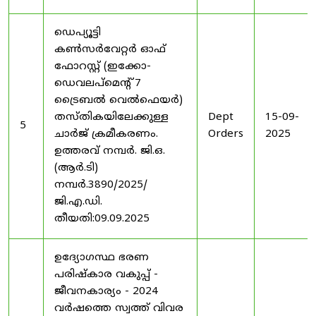
ഡെപ്യൂട്ടി
കൺസർവേറ്റർ ഓഫ്
ഫോറസ്റ്റ് (ഇക്കോ-
ഡെവലപ്മെന്റ് 7
ട്രൈബൽ വെൽഫെയർ)
തസ്തികയിലേക്കുള്ള
Dept
15-09-
5
ചാർജ് ക്രമീകരണം.
Orders
2025
ഉത്തരവ് നമ്പർ. ജി.ഒ.
(ആർ.ടി)
നമ്പർ.3890/2025/
ജി.എ.ഡി.
തീയതി:09.09.2025
ഉദ്യോഗസ്ഥ ഭരണ
പരിഷ്കാര വകുപ്പ് -
ജീവനകാര്യം - 2024
വർഷത്തെ സ്വത്ത് വിവര