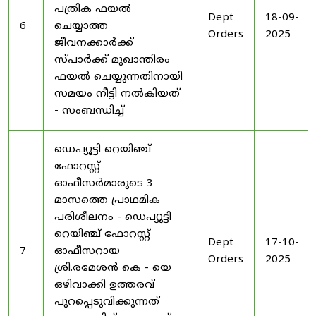
പത്രിക ഫയൽ
Dept
18-09-
6
ചെയ്യാത്ത
Orders
2025
ജീവനക്കാർക്ക്
സ്പാർക്ക് മുഖാന്തിരം
ഫയൽ ചെയ്യുന്നതിനായി
സമയം നീട്ടി നൽകിയത്
- സംബന്ധിച്ച്
ഡെപ്യൂട്ടി റെയിഞ്ച്
ഫോറസ്റ്റ്
ഓഫീസർമാരുടെ 3
മാസത്തെ പ്രാഥമിക
പരിശീലനം - ഡെപ്യൂട്ടി
റെയിഞ്ച് ഫോറസ്റ്റ്
Dept
17-10-
7
ഓഫീസറായ
Orders
2025
ശ്രി.രമേശൻ കെ - യെ
ഒഴിവാക്കി ഉത്തരവ്
പുറപ്പെടുവിക്കുന്നത്