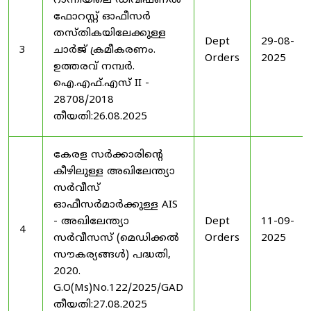
റാന്നിയിലെ ഡിവിഷണൽ
ഫോറസ്റ്റ് ഓഫീസർ
തസ്തികയിലേക്കുള്ള
Dept
29-08-
3
ചാർജ് ക്രമീകരണം.
Orders
2025
ഉത്തരവ് നമ്പർ.
ഐ.എഫ്.എസ് II -
28708/2018
തീയതി:26.08.2025
കേരള സർക്കാരിന്റെ
കീഴിലുള്ള അഖിലേന്ത്യാ
സർവീസ്
ഓഫീസർമാർക്കുള്ള AIS
- അഖിലേന്ത്യാ
Dept
11-09-
4
സർവീസസ് (മെഡിക്കൽ
Orders
2025
സൗകര്യങ്ങൾ) പദ്ധതി,
2020.
G.O(Ms)No.122/2025/GAD
തീയതി:27.08.2025