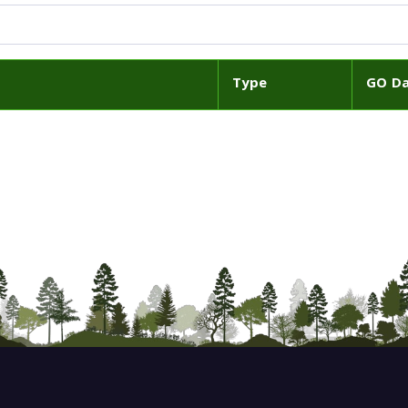
Type
GO D