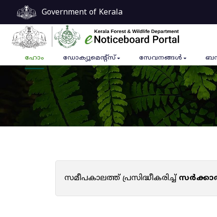
Government of Kerala
ഹോം
ഡോക്യുമെൻ്റ്സ്
സേവനങ്ങൾ
ബന
സമീപകാലത്ത് പ്രസിദ്ധീകരിച്ച്
സർക്കാ