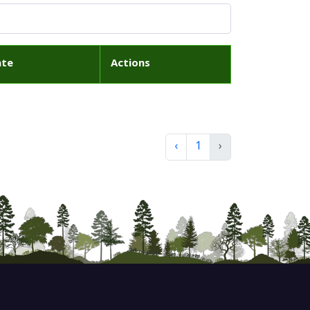
ate
Actions
‹
1
›