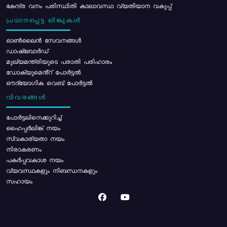
കേന്ദ്ര വനം പരിസ്ഥിതി കാലാവസ്ഥ വ്യതിയാന വകുപ്പ്
പ്രധാനപ്പെട്ട ലിങ്കുകൾ
ഓൺലൈൻ സേവനങ്ങൾ
ഡാഷ്ബോർഡ്
മുഖ്യമന്ത്രിയുടെ പരാതി പരിഹാരം
ഡോക്യുമെൻ്റ് പോർട്ടൽ
ഔദ്യോഗിക വെബ് പോർട്ടൽ
വിവരങ്ങൾ
പോര്‍ട്ടലിനെക്കുറിച്ച്
ഹൈപ്പർലിങ്ക് നയം
സ്വകാര്യതാ നയം
നിരാകരണം
പകർപ്പവകാശ നയം
വ്യവസ്ഥകളും നിബന്ധനകളും
സഹായം