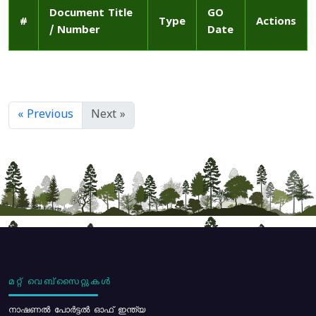
Document Title
GO
#
Type
Actions
/ Number
Date
« Previous
Next »
മറ്റ് വെബ്സൈറ്റുകൾ
നാഷണൽ പോർട്ടൽ ഓഫ് ഇന്ത്യ