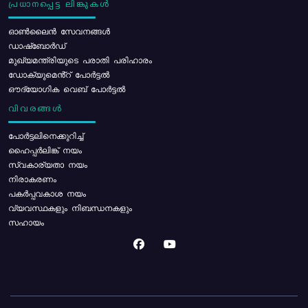
പ്രധാനപ്പെട്ട ലിങ്കുകൾ
ഓൺലൈൻ സേവനങ്ങൾ
ഡാഷ്ബോർഡ്
മുഖ്യമന്ത്രിയുടെ പരാതി പരിഹാരം
ഡോക്യുമെൻ്റ് പോർട്ടൽ
ഔദ്യോഗിക വെബ് പോർട്ടൽ
വിവരങ്ങൾ
പോര്‍ട്ടലിനെക്കുറിച്ച്
ഹൈപ്പർലിങ്ക് നയം
സ്വകാര്യതാ നയം
നിരാകരണം
പകർപ്പവകാശ നയം
വ്യവസ്ഥകളും നിബന്ധനകളും
സഹായം