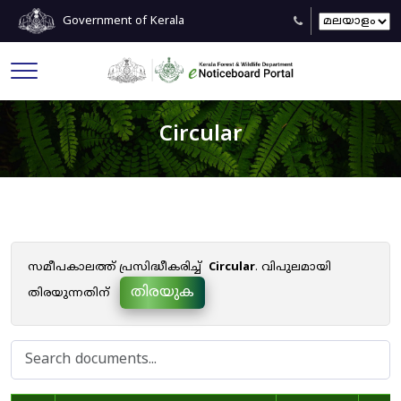
Government of Kerala
Circular
സമീപകാലത്ത് പ്രസിദ്ധീകരിച്ച്
Circular
. വിപുലമായി
തിരയുക
തിരയുന്നതിന്