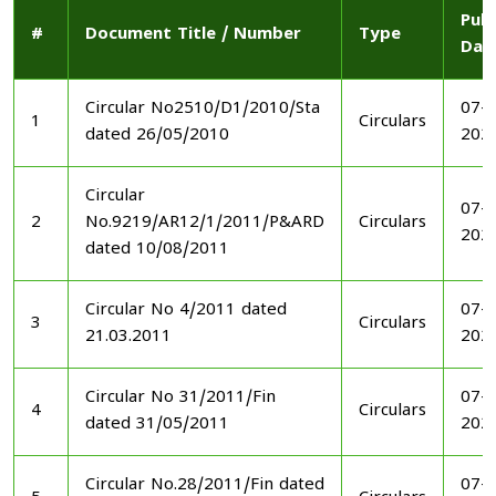
Publ
#
Document Title / Number
Type
Dat
Circular No2510/D1/2010/Sta
07-1
1
Circulars
dated 26/05/2010
202
Circular
07-1
2
No.9219/AR12/1/2011/P&ARD
Circulars
202
dated 10/08/2011
Circular No 4/2011 dated
07-1
3
Circulars
21.03.2011
202
Circular No 31/2011/Fin
07-1
4
Circulars
dated 31/05/2011
202
Circular No.28/2011/Fin dated
07-1