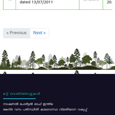
dated 13/07/2011
202
« Previous
Next »
മറ്റ് വെബ്സൈറ്റുകൾ
നാഷണൽ പോർട്ടൽ ഓഫ് ഇന്ത്യ
കേന്ദ്ര വനം പരിസ്ഥിതി കാലാവസ്ഥ വ്യതിയാന വകുപ്പ്